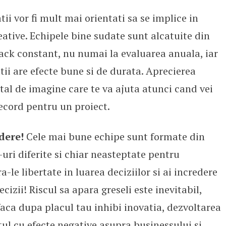
tii vor fi mult mai orientati sa se implice in
eative. Echipele bine sudate sunt alcatuite din
ack constant, nu numai la evaluarea anuala, iar
tii are efecte bune si de durata. Aprecierea
pital de imagine care te va ajuta atunci cand vei
ecord pentru un proiect.
edere!
Cele mai bune echipe sunt formate din
uri diferite si chiar neasteptate pentru
-le libertate in luarea deciziilor si ai incredere
cizii! Riscul sa apara greseli este inevitabil,
faca dupa placul tau inhibi inovatia, dezvoltarea
otul cu efecte negative asupra businessului si