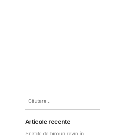
Caută
după:
Articole recente
Spațiile de birouri revin în