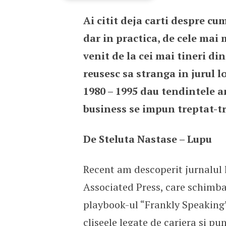
Ai citit deja carti despre cum
10 lectii de business ofe
dar in practica, de cele mai m
venit de la cei mai tineri di
reusesc sa stranga in jurul l
1980 – 1995 dau tendintele anu
business se impun treptat-tr
De Steluta Nastase – Lupu
Recent am descoperit jurnalul 
Associated Press, care schimba
playbook-ul “Frankly Speaking” 
cliseele legate de cariera si p