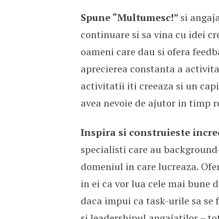
Spune “Multumesc!”
si angaja
continuare si sa vina cu idei cr
oameni care dau si ofera feedb
aprecierea constanta a activita
activitatii iti creeaza si un ca
avea nevoie de ajutor in timp r
Inspira si construieste incr
specialisti care au background-
domeniul in care lucreaza. Ofera
in ei ca vor lua cele mai bune de
daca impui ca task-urile sa se 
si leadershipul angajatilor – t