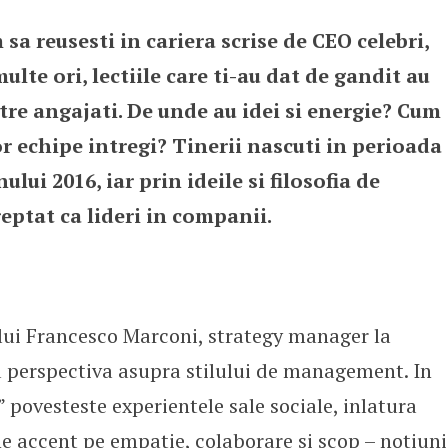
 sa reusesti in cariera scrise de CEO celebri,
rite de generatia millennials
ulte ori, lectiile care ti-au dat de gandit au
ntre angajati. De unde au idei si energie? Cum
or echipe intregi? Tinerii nascuti in perioada
lui 2016, iar prin ideile si filosofia de
eptat ca lideri in companii.
lui Francesco Marconi, strategy manager la
 perspectiva asupra stilului de management. In
povesteste experientele sale sociale, inlatura
une accent pe empatie, colaborare si scop – notiuni