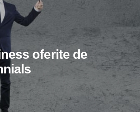
iness oferite de
nnials