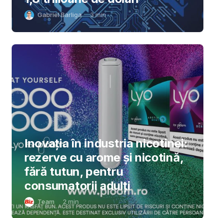
Gabriel Barliga
3
min
Inovația în industria nicotinei:
rezerve cu arome și nicotină,
fără tutun, pentru
consumatorii adulți
Team
2
min