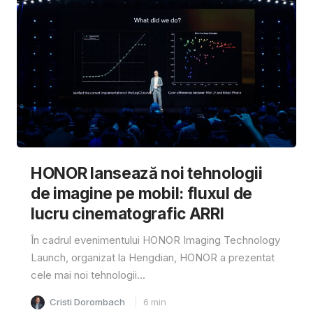
HONOR lansează noi tehnologii
de imagine pe mobil: fluxul de
lucru cinematografic ARRI
În cadrul evenimentului HONOR Imaging Technology
Launch, organizat la Hengdian, HONOR a prezentat
cele mai noi tehnologii...
Cristi Dorombach
6
min