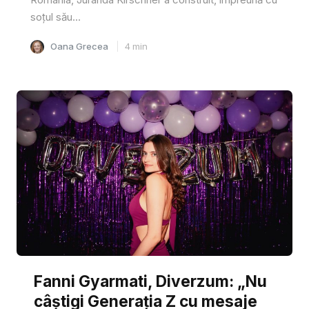
soțul său...
Oana Grecea
4
min
Fanni Gyarmati, Diverzum: „Nu
câștigi Generația Z cu mesaje