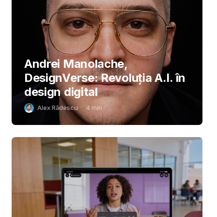
Andrei Manolache,
DesignVerse: Revoluția A.I. în
design digital
Alex Rădescu
4
min