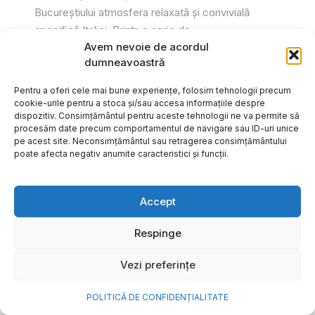
Bucureștiului atmosfera relaxată și convivială
specifică Italiei. Printr-o serie de...
Avem nevoie de acordul
Gabriel Barliga
dumneavoastră
Pentru a oferi cele mai bune experiențe, folosim tehnologii precum
cookie-urile pentru a stoca și/sau accesa informațiile despre
dispozitiv. Consimțământul pentru aceste tehnologii ne va permite să
procesăm date precum comportamentul de navigare sau ID-uri unice
pe acest site. Neconsimțământul sau retragerea consimțământului
poate afecta negativ anumite caracteristici și funcții.
Accept
Respinge
Vezi preferințe
Cum transformi cele mai
POLITICĂ DE CONFIDENȚIALITATE
frumoase amintiri ale verii într-