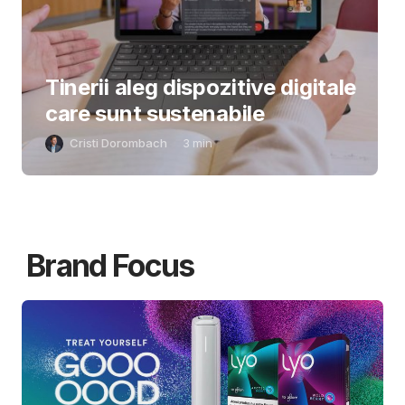
Tinerii aleg dispozitive digitale
care sunt sustenabile
Cristi Dorombach
3
min
Brand Focus