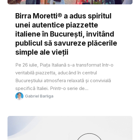
Birra Moretti® a adus spiritul
unei autentice piazzette
italiene în București, invitând
publicul să savureze plăcerile
simple ale vieții
Pe 26 iulie, Piața Italiană s-a transformat într-o
veritabilă piazzetta, aducând în centrul
Bucureștiului atmosfera relaxată și convivială
specifică Italiei. Printr-o serie de...
Gabriel Barliga