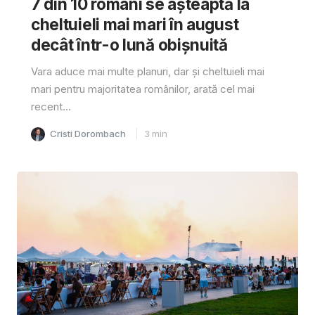
7 din 10 români se așteaptă la
cheltuieli mai mari în august
decât într-o lună obișnuită
Vara aduce mai multe planuri, dar și cheltuieli mai
mari pentru majoritatea românilor, arată cel mai
recent...
Cristi Dorombach
3
min