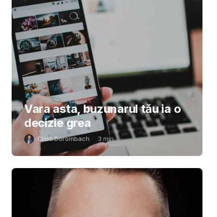
Vara asta, buzunarul tău ia o
decizie grea
Cristi Dorombach
3
min