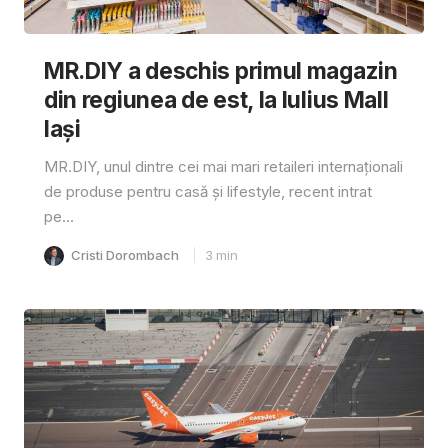
MR.DIY a deschis primul magazin
din regiunea de est, la Iulius Mall
Iași
MR.DIY, unul dintre cei mai mari retaileri internaționali
de produse pentru casă și lifestyle, recent intrat
pe...
Cristi Dorombach
3
min