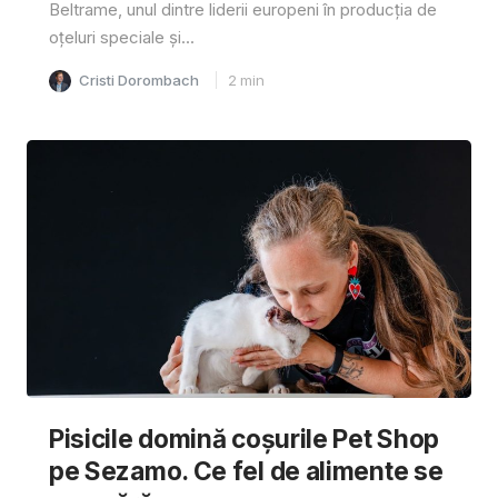
Beltrame, unul dintre liderii europeni în producția de
oțeluri speciale și...
Cristi Dorombach
2
min
Pisicile domină coșurile Pet Shop
pe Sezamo. Ce fel de alimente se