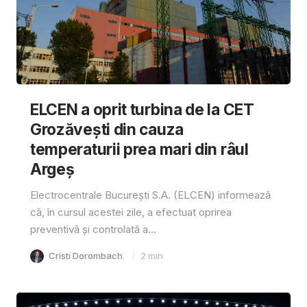
ELCEN a oprit turbina de la CET
Grozăvești din cauza
temperaturii prea mari din râul
Argeș
Electrocentrale București S.A. (ELCEN) informează
că, în cursul acestei zile, a efectuat oprirea
preventivă și controlată a...
Cristi Dorombach
2
min