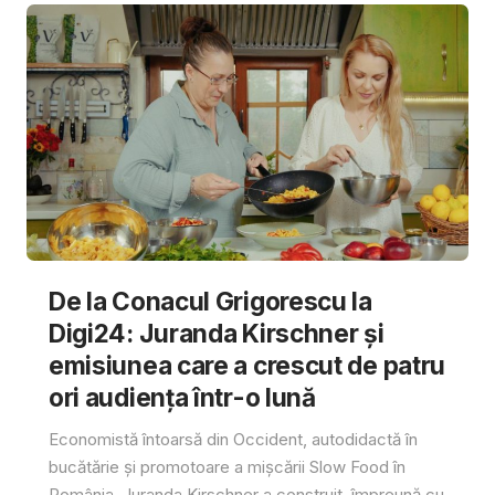
De la Conacul Grigorescu la
Digi24: Juranda Kirschner și
emisiunea care a crescut de patru
ori audiența într-o lună
Economistă întoarsă din Occident, autodidactă în
bucătărie și promotoare a mișcării Slow Food în
România, Juranda Kirschner a construit, împreună cu