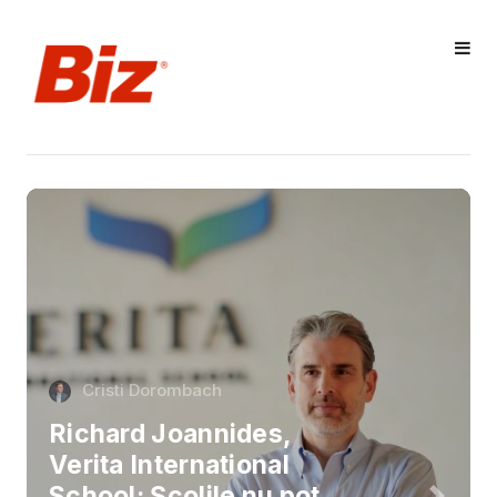
Cristi Dorombach
Richard Joannides,
Verita International
School: Școlile nu pot