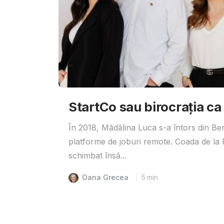
StartCo sau birocrația ca
În 2018, Mădălina Luca s-a întors din Ber
platforme de joburi remote. Coada de la R
schimbat însă...
Oana Grecea
5
min