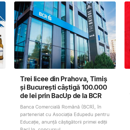
Trei licee din Prahova, Timiș
și București câștigă 100.000
de lei prin BacUp de la BCR
Banca Comercială Română (BCR), în
parteneriat cu Asociația Edupedu pentru
Educație, anunță câștigătorii primei ediții
BacUp, concursul...