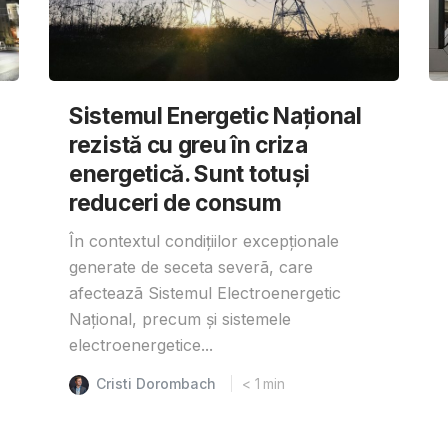
Sistemul Energetic Național
rezistă cu greu în criza
energetică. Sunt totuși
reduceri de consum
În contextul condițiilor excepționale
generate de seceta severã, care
afecteazã Sistemul Electroenergetic
Național, precum și sistemele
electroenergetice...
Cristi Dorombach
< 1
min