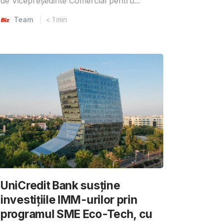
de Vicepreședinte Comercial pentru...
Team
< 1
min
UniCredit Bank susține
investițiile IMM-urilor prin
programul SME Eco-Tech, cu