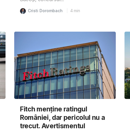
Cristi Dorombach
4
min
Fitch menține ratingul
României, dar pericolul nu a
trecut. Avertismentul