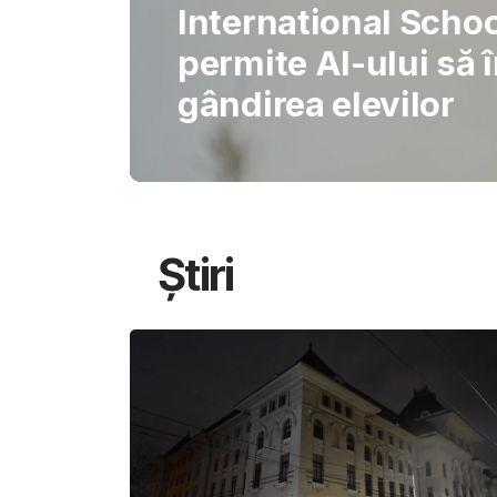
Gabriel Barliga
Oana Gheorghiu: Cu
pentru schimbare
Știri