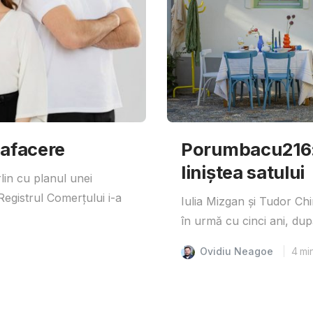
 afacere
Porumbacu216: 
liniștea satului
lin cu planul unei
egistrul Comerțului i-a
Iulia Mizgan și Tudor Ch
în urmă cu cinci ani, după
Ovidiu Neagoe
4
mi