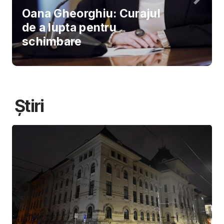
Oana Gheorghiu: Curajul
de a lupta pentru
schimbare
Știri