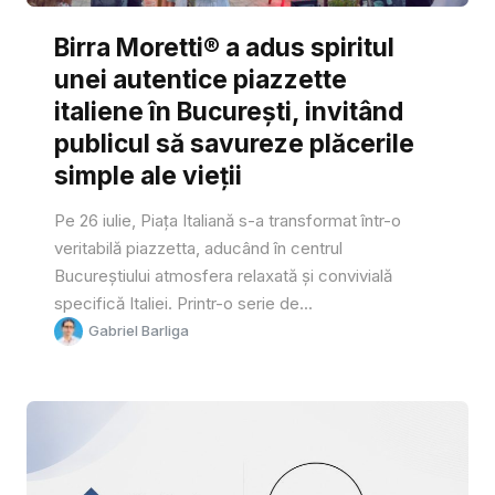
Birra Moretti® a adus spiritul
unei autentice piazzette
italiene în București, invitând
publicul să savureze plăcerile
simple ale vieții
Pe 26 iulie, Piața Italiană s-a transformat într-o
veritabilă piazzetta, aducând în centrul
Bucureștiului atmosfera relaxată și convivială
specifică Italiei. Printr-o serie de...
Gabriel Barliga