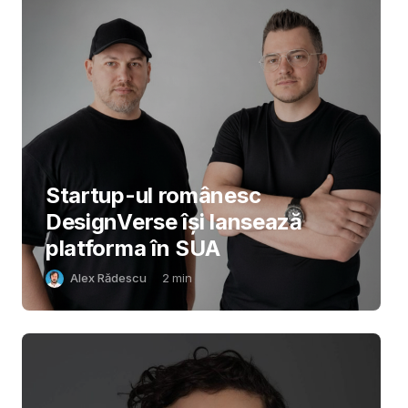
Startup-ul românesc
DesignVerse își lansează
platforma în SUA
Alex Rădescu
2
min