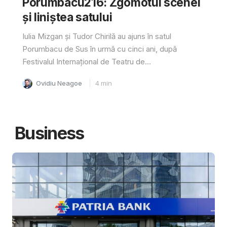
Porumbacu216: Zgomotul scenei
și liniștea satului
Iulia Mizgan și Tudor Chirilă au ajuns în satul
Porumbacu de Sus în urmă cu cinci ani, după
Festivalul Internațional de Teatru de...
Ovidiu Neagoe
4
min
Business