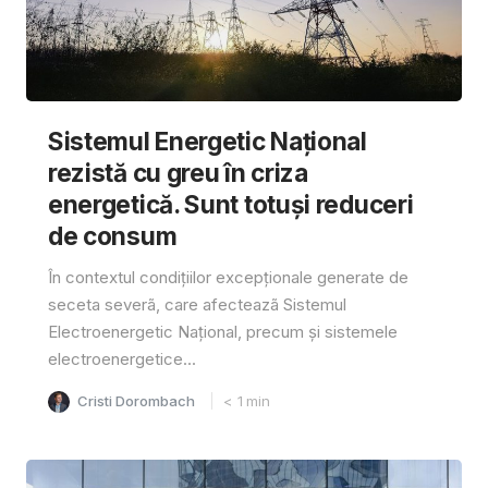
Sistemul Energetic Național
rezistă cu greu în criza
energetică. Sunt totuși reduceri
de consum
În contextul condițiilor excepționale generate de
seceta severã, care afecteazã Sistemul
Electroenergetic Național, precum și sistemele
electroenergetice...
Cristi Dorombach
< 1
min