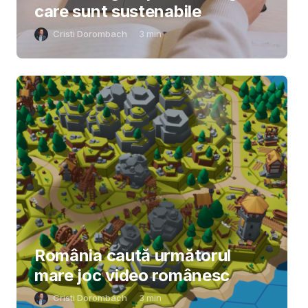
care sunt sustenabile
Cristi Dorombach
3
min
România caută următorul
mare joc video românesc
Cristi Dorombach
3
min