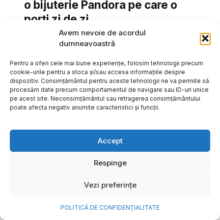
o bijuterie Pandora pe care o
porți zi de zi
Avem nevoie de acordul
Vara este, pentru mulți dintre noi, anotimpul în care
dumneavoastră
se întâmplă cele mai importante lucruri. Plecăm în
vacanțe pe care le planificăm luni...
Pentru a oferi cele mai bune experiențe, folosim tehnologii precum
cookie-urile pentru a stoca și/sau accesa informațiile despre
Cristiana Todiresei
dispozitiv. Consimțământul pentru aceste tehnologii ne va permite să
procesăm date precum comportamentul de navigare sau ID-uri unice
pe acest site. Neconsimțământul sau retragerea consimțământului
poate afecta negativ anumite caracteristici și funcții.
Accept
Respinge
Vezi preferințe
POLITICĂ DE CONFIDENȚIALITATE