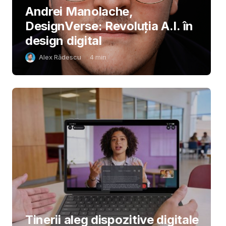
Andrei Manolache,
DesignVerse: Revoluția A.I. în
design digital
Alex Rădescu
4
min
Tinerii aleg dispozitive digitale