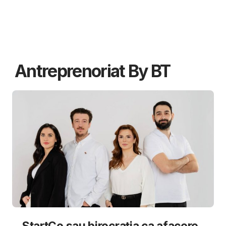
Antreprenoriat By BT
StartCo sau birocrația ca afacere