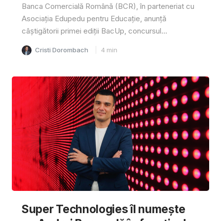
Banca Comercială Română (BCR), în parteneriat cu
Asociația Edupedu pentru Educație, anunță
câștigătorii primei ediții BacUp, concursul...
Cristi Dorombach
4
min
Super Technologies îl numește