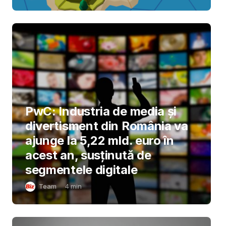
PwC: Industria de media și
divertisment din România va
ajunge la 5,22 mld. euro în
acest an, susținută de
segmentele digitale
Team
4
min