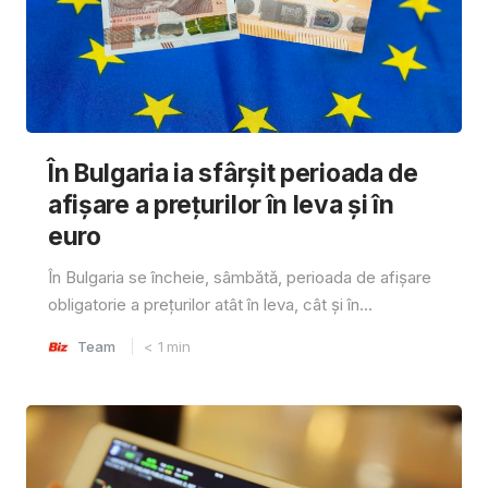
În Bulgaria ia sfârşit perioada de
afișare a prețurilor în ​​leva și în
euro
În Bulgaria se încheie, sâmbătă, perioada de afișare
obligatorie a prețurilor atât în ​​leva, cât și în...
Team
< 1
min