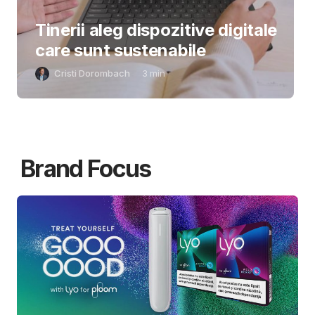
Tinerii aleg dispozitive digitale
care sunt sustenabile
Cristi Dorombach
3
min
Brand Focus