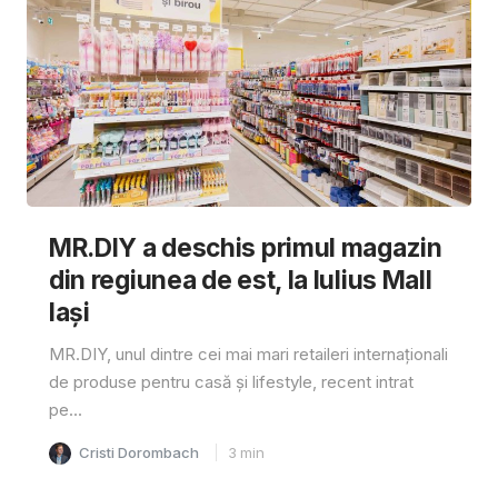
MR.DIY a deschis primul magazin
din regiunea de est, la Iulius Mall
Iași
MR.DIY, unul dintre cei mai mari retaileri internaționali
de produse pentru casă și lifestyle, recent intrat
pe...
Cristi Dorombach
3
min