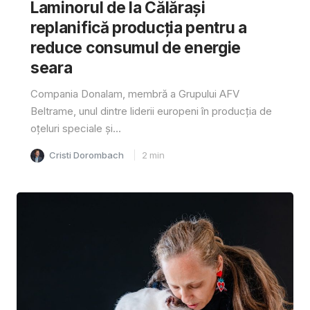
Laminorul de la Călărași
replanifică producția pentru a
reduce consumul de energie
seara
Compania Donalam, membră a Grupului AFV
Beltrame, unul dintre liderii europeni în producția de
oțeluri speciale și...
Cristi Dorombach
2
min