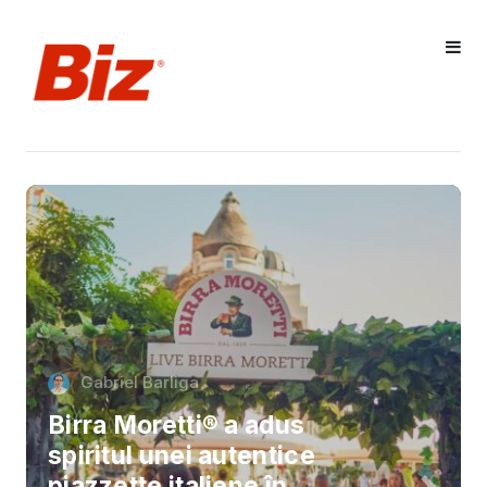
Gabriel Barliga
Birra Moretti® a adus
spiritul unei autentice
piazzette italiene în