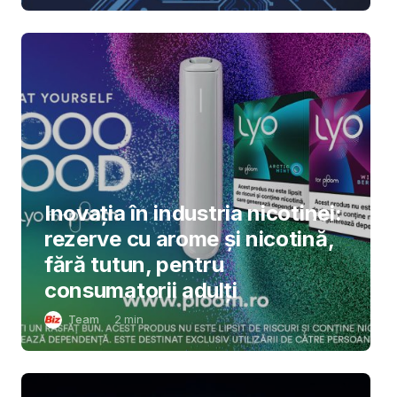
Inovația în industria nicotinei:
rezerve cu arome și nicotină,
fără tutun, pentru
consumatorii adulți
Team
2
min