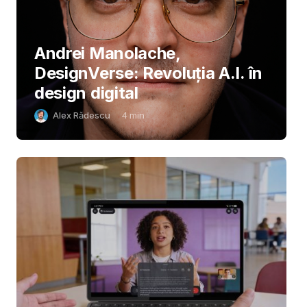
Andrei Manolache,
DesignVerse: Revoluția A.I. în
design digital
Alex Rădescu
4
min