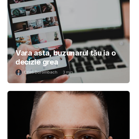
Vara asta, buzunarul tău ia o
decizie grea
Cristi Dorombach
3
min