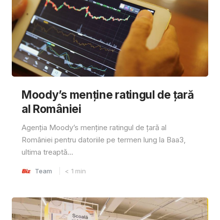
Moody’s menține ratingul de țară
al României
Agenția Moody’s menține ratingul de țară al
României pentru datoriile pe termen lung la Baa3,
ultima treaptă...
Team
< 1
min