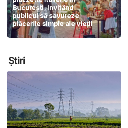
București, invitând
publicul să savureze
plăcerile simple ale vieții
Știri