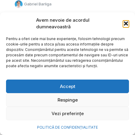
Gabriel Barliga
Avem nevoie de acordul
dumneavoastră
Pentru a oferi cele mai bune experiențe, folosim tehnologii precum
cookie-urile pentru a stoca și/sau accesa informațiile despre
dispozitiv. Consimțământul pentru aceste tehnologii ne va permite să
procesăm date precum comportamentul de navigare sau ID-uri unice
pe acest site. Neconsimțământul sau retragerea consimțământului
poate afecta negativ anumite caracteristici și funcții.
Accept
Respinge
Cum transformi cele mai
Vezi preferințe
frumoase amintiri ale verii într-
o bijuterie Pandora pe care o
POLITICĂ DE CONFIDENȚIALITATE
porți zi de zi