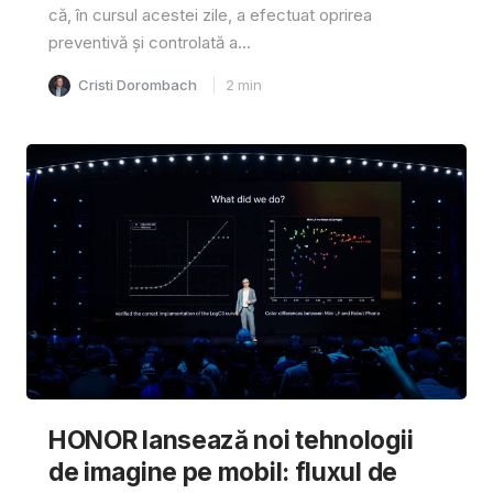
că, în cursul acestei zile, a efectuat oprirea
preventivă și controlată a...
Cristi Dorombach
2
min
HONOR lansează noi tehnologii
de imagine pe mobil: fluxul de