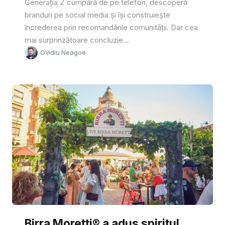
Generația Z cumpără de pe telefon, descoperă
branduri pe social media și își construiește
încrederea prin recomandările comunității. Dar cea
mai surprinzătoare concluzie...
Ovidiu Neagoe
Birra Moretti® a adus spiritul