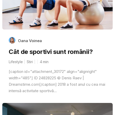
Oana Voinea
Cât de sportivi sunt românii?
Lifestyle
Stiri
4
min
[caption id="attachment_30172" align="alignright"
width="485"] ID 24828225 © Denis Raev |
Dreamstime.com[/caption] 2018 a fost anul cu cea mai
intensă activitate sportivă...