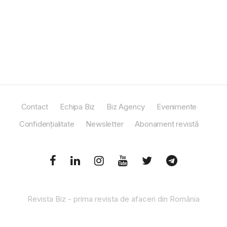
Contact
Echipa Biz
Biz Agency
Evenimente
Confidențialitate
Newsletter
Abonament revistă
Revista Biz - prima revista de afaceri din România