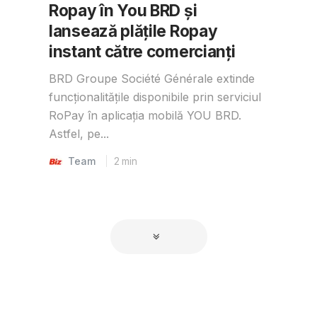
Ropay în You BRD și
lansează plățile Ropay
instant către comercianți
BRD Groupe Société Générale extinde
funcționalitățile disponibile prin serviciul
RoPay în aplicația mobilă YOU BRD.
Astfel, pe...
Team
2
min