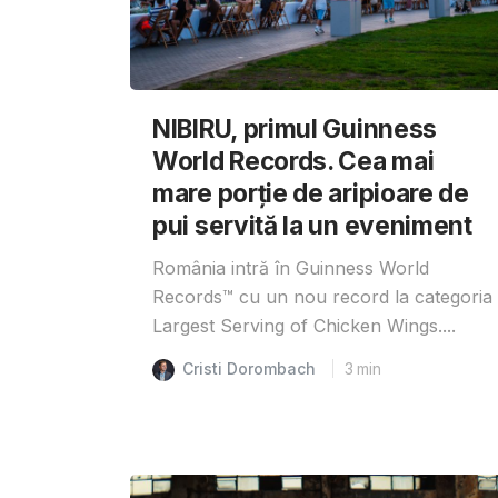
NIBIRU, primul Guinness
World Records. Cea mai
mare porție de aripioare de
pui servită la un eveniment
România intră în Guinness World
Records™️ cu un nou record la categoria
Largest Serving of Chicken Wings....
Cristi Dorombach
3
min