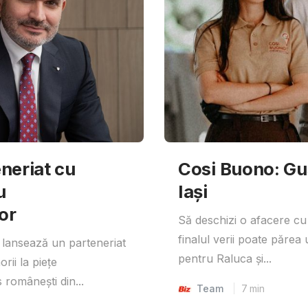
neriat cu
Cosi Buono: Gust
u
Iași
or
Să deschizi o afacere cu
finalul verii poate părea 
lansează un parteneriat
pentru Raluca și...
rii la piețe
 românești din...
Team
7
min