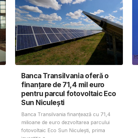
Banca Transilvania oferă o
finanțare de 71,4 mil euro
pentru parcul fotovoltaic Eco
Sun Niculești
Banca Transilvania finanțează cu 71,4
milioane de euro dezvoltarea parcului
fotovoltaic Eco Sun Niculești, prima