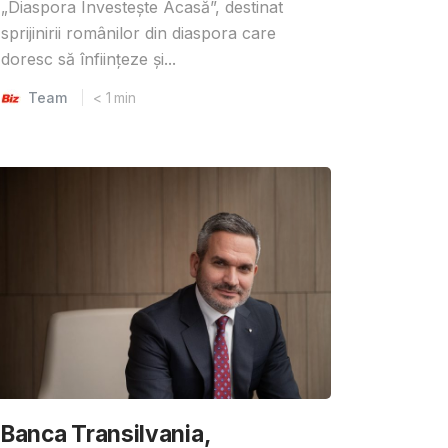
„Diaspora Investește Acasă”, destinat
sprijinirii românilor din diaspora care
doresc să înființeze și...
Team
< 1
min
Banca Transilvania,