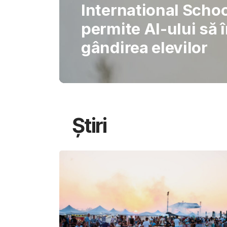
Gabriel Barliga
Oana Gheorghiu: Cu
pentru schimbare
Știri