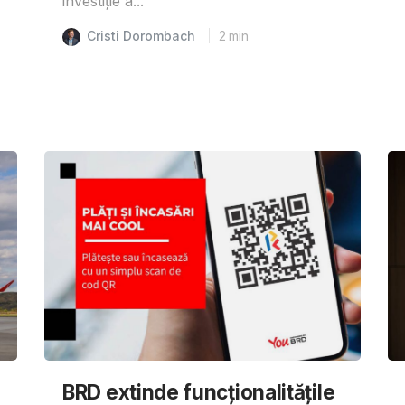
investiție a...
Cristi Dorombach
2
min
BRD extinde funcționalitățile