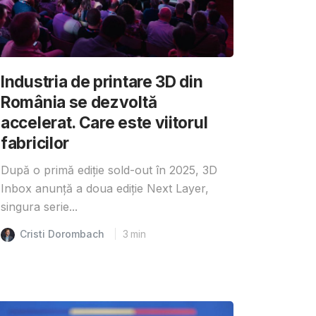
Industria de printare 3D din
România se dezvoltă
accelerat. Care este viitorul
fabricilor
După o primă ediție sold-out în 2025, 3D
Inbox anunță a doua ediție Next Layer,
singura serie...
Cristi Dorombach
3
min