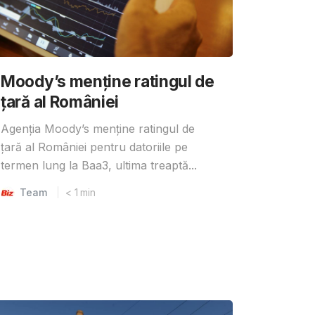
Moody’s menține ratingul de
țară al României
Agenția Moody’s menține ratingul de
țară al României pentru datoriile pe
termen lung la Baa3, ultima treaptă...
Team
< 1
min