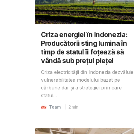
Criza energiei în Indonezia:
Producătorii sting lumina în
timp de statul îi foțează să
vândă sub prețul pieței
Criza electricității din Indonezia dezvăluie
vulnerabilitatea modelului bazat pe
cărbune dar și a strategiei prin care
statul...
Team
2
min