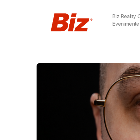
Biz Reality
Evenimente
Gabriel Barliga
Birra Moretti® a adu