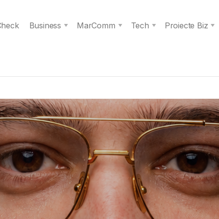
 Check
Business
MarComm
Tech
Proiecte Biz
s spiritul unei