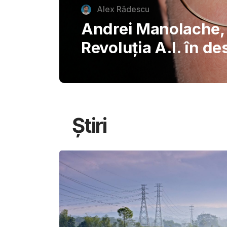
autentice piazzette 
București, invitând
savureze plăcerile s
Știri