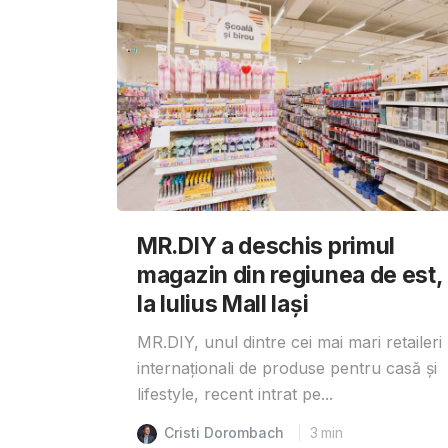
MR.DIY a deschis primul
magazin din regiunea de est,
la Iulius Mall Iași
MR.DIY, unul dintre cei mai mari retaileri
internaționali de produse pentru casă și
lifestyle, recent intrat pe...
Cristi Dorombach
3
min