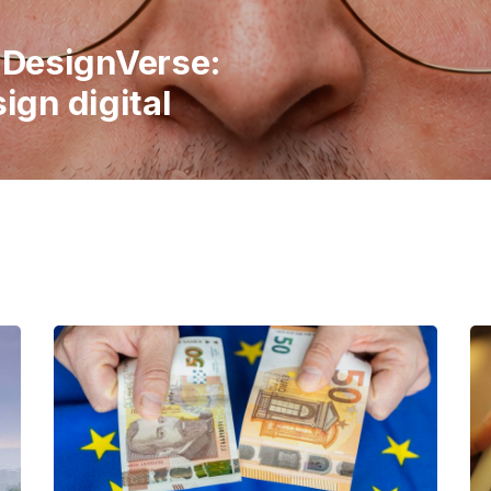
italiene în
 publicul să
imple ale vieții