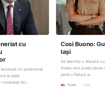
neriat cu
Cosi Buono: Gust
u
Iași
or
Să deschizi o afacere cu
finalul verii poate părea 
lansează un parteneriat
pentru Raluca și...
rii la piețe
 românești din...
Team
7
min