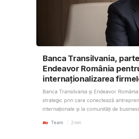
Banca Transilvania, parte
Endeavor România pentr
internaționalizarea firmel
Banca Transilvania și Endeavor România 
strategic prin care conectează antrepreno
internaționale și la comunități de business
Team
2
min