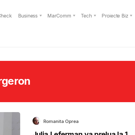
 Check
Business
MarComm
Tech
Proiecte Biz
ergeron
Romanita Oprea
Julia Leferman va prelua la 1