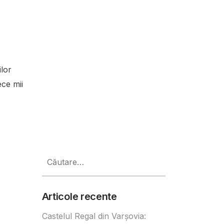
lor
ece mii
Caută
după:
Articole recente
Castelul Regal din Varșovia: