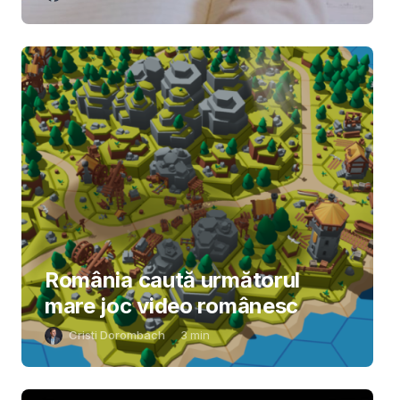
România caută următorul
mare joc video românesc
Cristi Dorombach
3
min