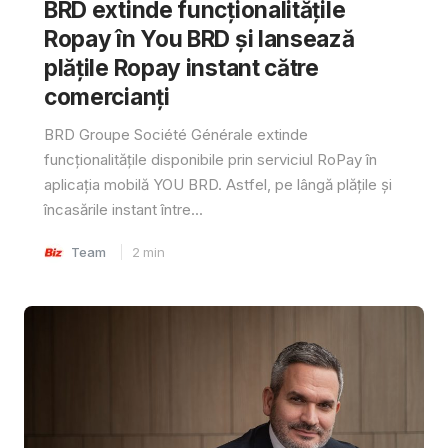
BRD extinde funcționalitățile
Ropay în You BRD și lansează
plățile Ropay instant către
comercianți
BRD Groupe Société Générale extinde
funcționalitățile disponibile prin serviciul RoPay în
aplicația mobilă YOU BRD. Astfel, pe lângă plățile și
încasările instant între...
Team
2
min