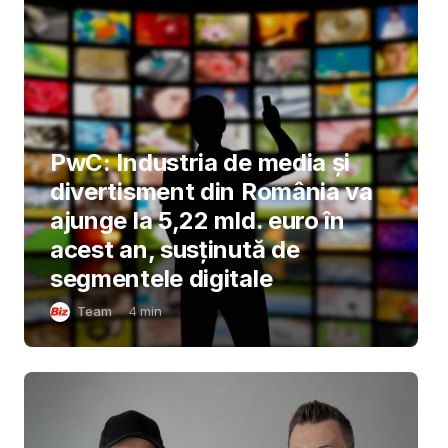
PwC: Industria de media și
divertisment din România va
ajunge la 5,22 mld. euro în
acest an, susținută de
segmentele digitale
Team
4
min