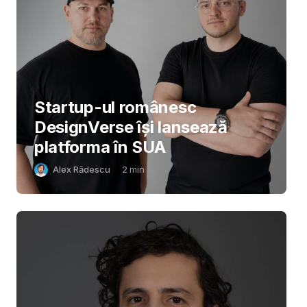
Startup-ul românesc
DesignVerse își lansează
platforma în SUA
Alex Rădescu
2
min