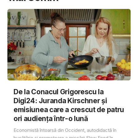
De la Conacul Grigorescu la
Digi24: Juranda Kirschner și
emisiunea care a crescut de patru
ori audiența într-o lună
Economistă întoarsă din Occident, autodidactă în
bucătărie și promotoare a mișcării Slow Food în