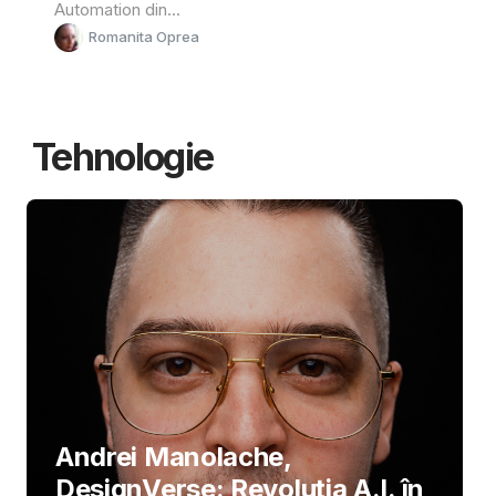
Automation din...
Romanita Oprea
Tehnologie
Andrei Manolache,
DesignVerse: Revoluția A.I. în