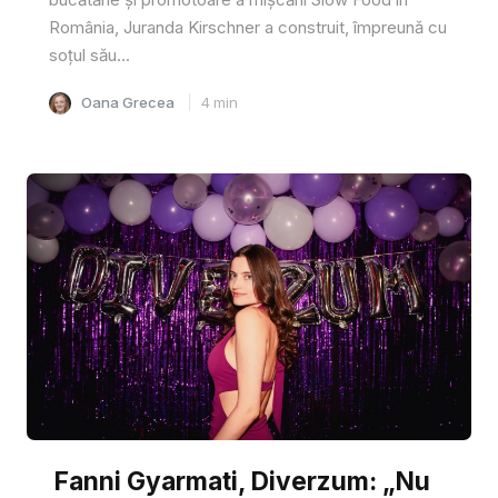
România, Juranda Kirschner a construit, împreună cu
soțul său...
Oana Grecea
4
min
Fanni Gyarmati, Diverzum: „Nu