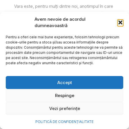
Vara este, pentru mulți dintre noi, anotimpul în care
se întâmplă cele mai importante lucruri. Plecăm în
Avem nevoie de acordul
vacanțe pe care le planificăm luni...
dumneavoastră
Cristiana Todiresei
Pentru a oferi cele mai bune experiențe, folosim tehnologii precum
cookie-urile pentru a stoca și/sau accesa informațiile despre
dispozitiv. Consimțământul pentru aceste tehnologii ne va permite să
procesăm date precum comportamentul de navigare sau ID-uri unice
pe acest site. Neconsimțământul sau retragerea consimțământului
poate afecta negativ anumite caracteristici și funcții.
Accept
Respinge
Vezi preferințe
POLITICĂ DE CONFIDENȚIALITATE
NOVA Power & Gas: un program