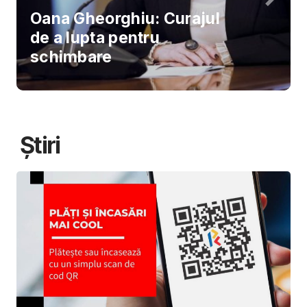
Oana Gheorghiu: Curajul
de a lupta pentru
schimbare
Știri