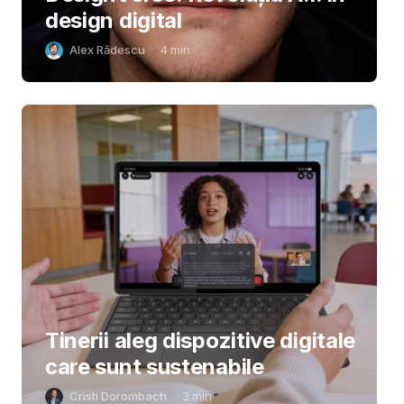
design digital
Alex Rădescu
4
min
Tinerii aleg dispozitive digitale
care sunt sustenabile
Cristi Dorombach
3
min