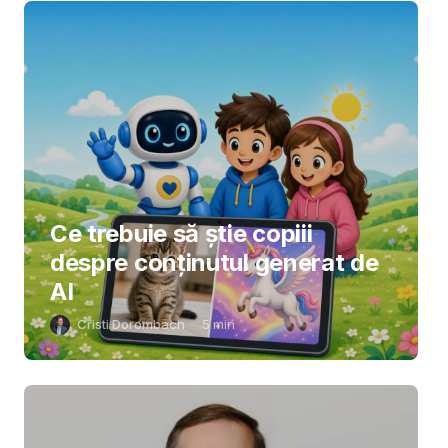
Ce trebuie să știe copiii
despre conținutul generat de
AI
Cristi Dorombach
5
min