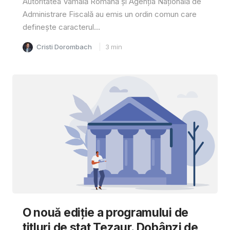
Autoritatea Vamală Română și Agenția Națională de
Administrare Fiscală au emis un ordin comun care
definește caracterul...
Cristi Dorombach
3
min
O nouă ediție a programului de
titluri de stat Tezaur. Dobânzi de