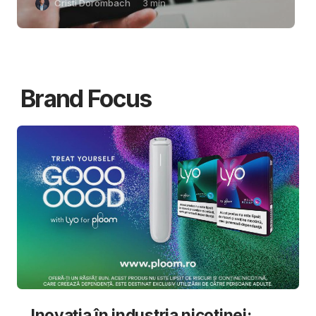
Cristi Dorombach
3
min
Brand Focus
Inovația în industria nicotinei: