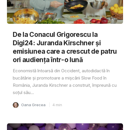
De la Conacul Grigorescu la
Digi24: Juranda Kirschner și
emisiunea care a crescut de patru
ori audiența într-o lună
Economistă întoarsă din Occident, autodidactă în
bucătărie și promotoare a mișcării Slow Food în
România, Juranda Kirschner a construit, împreună cu
soțul său...
Oana Grecea
4
min