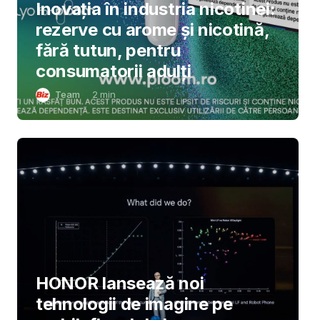
Inovația în industria nicotinei:
rezerve cu arome și nicotină,
fără tutun, pentru
consumatorii adulți
Team
2
min
HONOR lansează noi
tehnologii de imagine pe