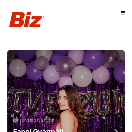
Ovidiu Neagoe
Fanni Gyarmati,