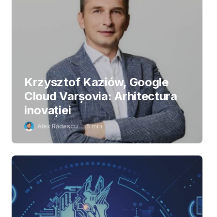
Krzysztof Kaziów, Google
Cloud Varșovia: Arhitectura
inovaţiei
Alex Rădescu
5
min