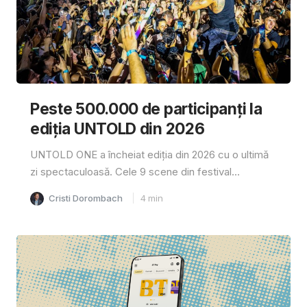
Peste 500.000 de participanți la
ediția UNTOLD din 2026
UNTOLD ONE a încheiat ediția din 2026 cu o ultimă
zi spectaculoasă. Cele 9 scene din festival...
Cristi Dorombach
4
min