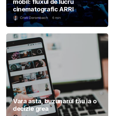
mobil: fluxul de lucru
cinematografic ARRI
Cristi Dorombach
6
min
Vara asta, buzunarul tău ia o
decizie grea