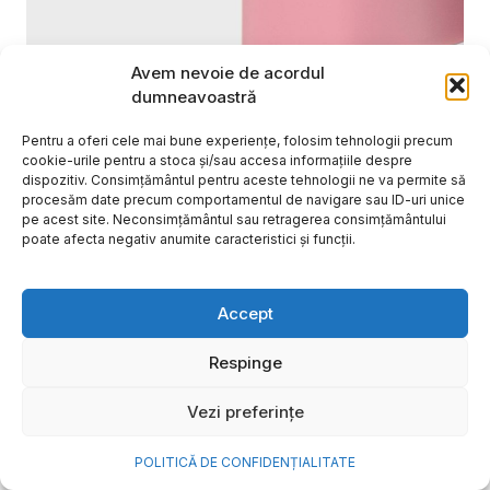
Avem nevoie de acordul
dumneavoastră
Pentru a oferi cele mai bune experiențe, folosim tehnologii precum
cookie-urile pentru a stoca și/sau accesa informațiile despre
dispozitiv. Consimțământul pentru aceste tehnologii ne va permite să
procesăm date precum comportamentul de navigare sau ID-uri unice
pe acest site. Neconsimțământul sau retragerea consimțământului
poate afecta negativ anumite caracteristici și funcții.
Cum transformi cele mai
frumoase amintiri ale verii într-
Accept
o bijuterie Pandora pe care o
Respinge
porți zi de zi
Vezi preferințe
Vara este, pentru mulți dintre noi, anotimpul în care
se întâmplă cele mai importante lucruri. Plecăm în
POLITICĂ DE CONFIDENȚIALITATE
vacanțe pe care le planificăm luni...