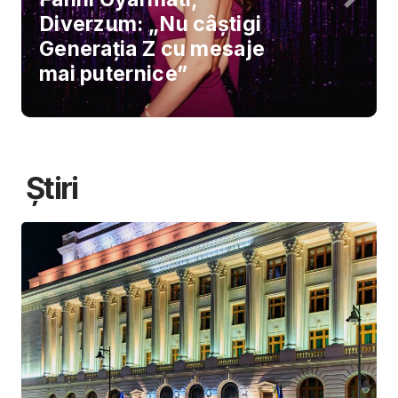
Diverzum: „Nu câștigi
Generația Z cu mesaje
mai puternice”
Știri