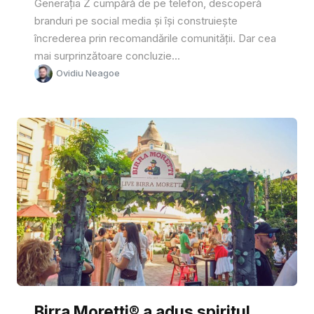
Generația Z cumpără de pe telefon, descoperă
branduri pe social media și își construiește
încrederea prin recomandările comunității. Dar cea
mai surprinzătoare concluzie...
Ovidiu Neagoe
Birra Moretti® a adus spiritul