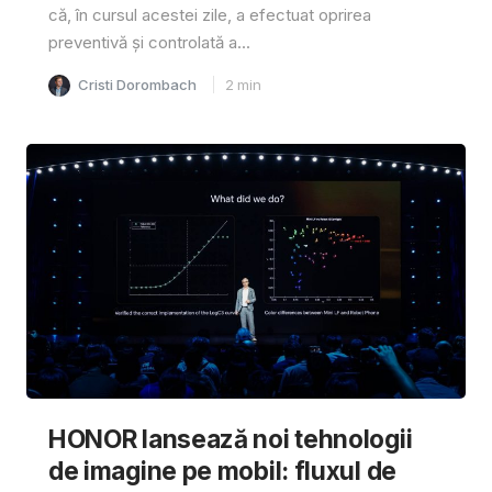
că, în cursul acestei zile, a efectuat oprirea
preventivă și controlată a...
Cristi Dorombach
2
min
HONOR lansează noi tehnologii
de imagine pe mobil: fluxul de