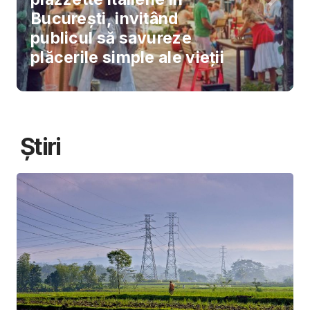
București, invitând
publicul să savureze
plăcerile simple ale vieții
Știri