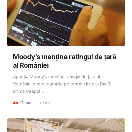
Moody’s menține ratingul de țară
al României
Agenția Moody’s menține ratingul de țară al
României pentru datoriile pe termen lung la Baa3,
ultima treaptă...
Team
< 1
min