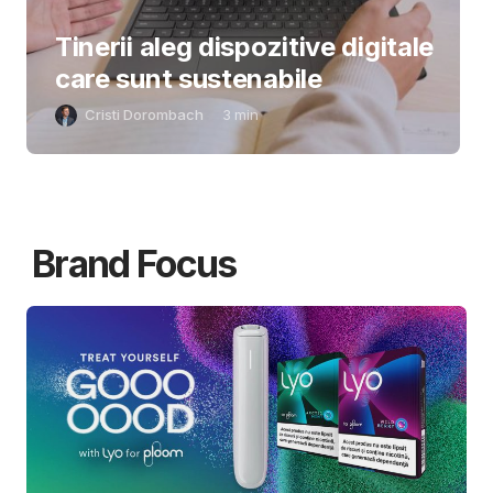
Tinerii aleg dispozitive digitale
care sunt sustenabile
Cristi Dorombach
3
min
Brand Focus