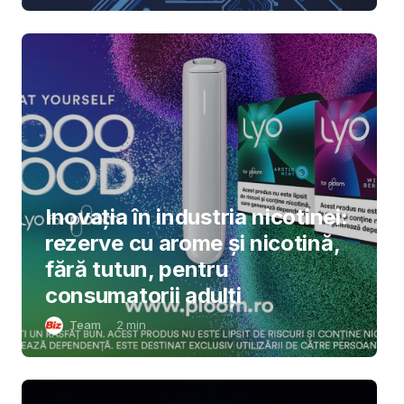
Inovația în industria nicotinei:
rezerve cu arome și nicotină,
fără tutun, pentru
consumatorii adulți
Team
2
min