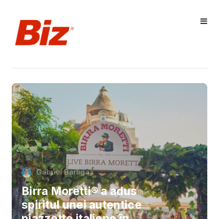
Gabriel Barliga
Birra Moretti® a adus
spiritul unei autentice
piazzette italiene în