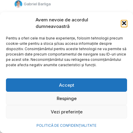
Gabriel Barliga
Avem nevoie de acordul
dumneavoastră
Pentru a oferi cele mai bune experiențe, folosim tehnologii precum
cookie-urile pentru a stoca și/sau accesa informațiile despre
dispozitiv. Consimțământul pentru aceste tehnologii ne va permite să
procesăm date precum comportamentul de navigare sau ID-uri unice
pe acest site. Neconsimțământul sau retragerea consimțământului
poate afecta negativ anumite caracteristici și funcții.
Accept
Respinge
Cum transformi cele mai
Vezi preferințe
frumoase amintiri ale verii într-
o bijuterie Pandora pe care o
POLITICĂ DE CONFIDENȚIALITATE
porți zi de zi