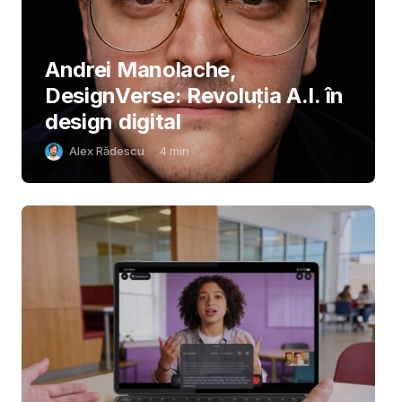
Andrei Manolache,
DesignVerse: Revoluția A.I. în
design digital
Alex Rădescu
4
min