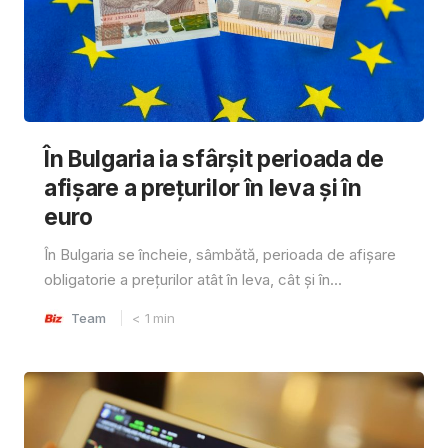
În Bulgaria ia sfârşit perioada de
afișare a prețurilor în ​​leva și în
euro
În Bulgaria se încheie, sâmbătă, perioada de afișare
obligatorie a prețurilor atât în ​​leva, cât și în...
Team
< 1
min