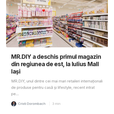
MR.DIY a deschis primul magazin
din regiunea de est, la Iulius Mall
Iași
MR.DIY, unul dintre cei mai mari retaileri internaționali
de produse pentru casă și lifestyle, recent intrat
pe...
Cristi Dorombach
3
min