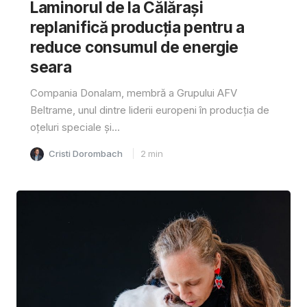
Laminorul de la Călărași
replanifică producția pentru a
reduce consumul de energie
seara
Compania Donalam, membră a Grupului AFV
Beltrame, unul dintre liderii europeni în producția de
oțeluri speciale și...
Cristi Dorombach
2
min