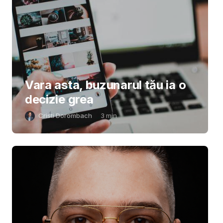
Vara asta, buzunarul tău ia o
decizie grea
Cristi Dorombach
3
min