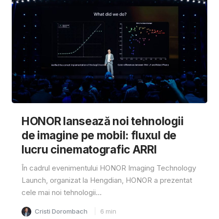
HONOR lansează noi tehnologii
de imagine pe mobil: fluxul de
lucru cinematografic ARRI
În cadrul evenimentului HONOR Imaging Technology
Launch, organizat la Hengdian, HONOR a prezentat
cele mai noi tehnologii...
Cristi Dorombach
6
min