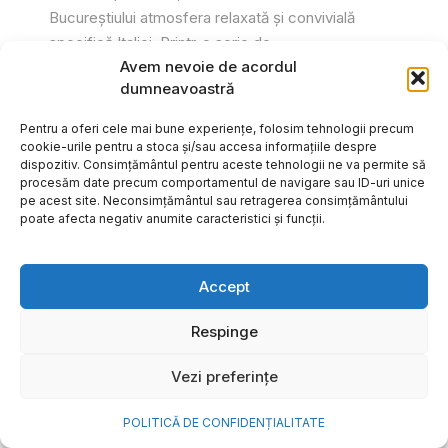
Bucureștiului atmosfera relaxată și convivială
specifică Italiei. Printr-o serie de...
Avem nevoie de acordul
Gabriel Barliga
dumneavoastră
Pentru a oferi cele mai bune experiențe, folosim tehnologii precum
cookie-urile pentru a stoca și/sau accesa informațiile despre
dispozitiv. Consimțământul pentru aceste tehnologii ne va permite să
procesăm date precum comportamentul de navigare sau ID-uri unice
pe acest site. Neconsimțământul sau retragerea consimțământului
poate afecta negativ anumite caracteristici și funcții.
Accept
Respinge
Vezi preferințe
Cum transformi cele mai
POLITICĂ DE CONFIDENȚIALITATE
frumoase amintiri ale verii într-