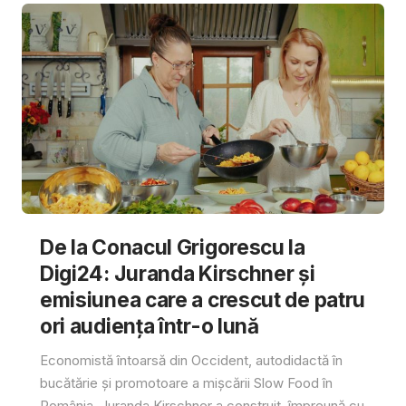
De la Conacul Grigorescu la
Digi24: Juranda Kirschner și
emisiunea care a crescut de patru
ori audiența într-o lună
Economistă întoarsă din Occident, autodidactă în
bucătărie și promotoare a mișcării Slow Food în
România, Juranda Kirschner a construit, împreună cu