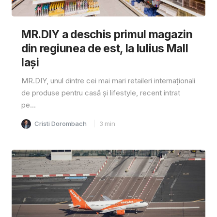
MR.DIY a deschis primul magazin
din regiunea de est, la Iulius Mall
Iași
MR.DIY, unul dintre cei mai mari retaileri internaționali
de produse pentru casă și lifestyle, recent intrat
pe...
Cristi Dorombach
3
min