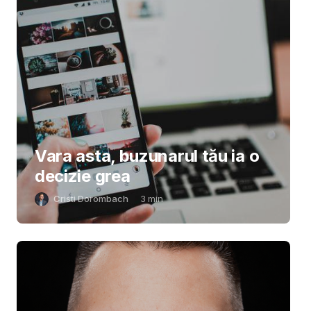
Vara asta, buzunarul tău ia o
decizie grea
Cristi Dorombach
3
min