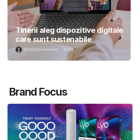
Tinerii aleg dispozitive digitale
care sunt sustenabile
Cristi Dorombach
3
min
Brand Focus