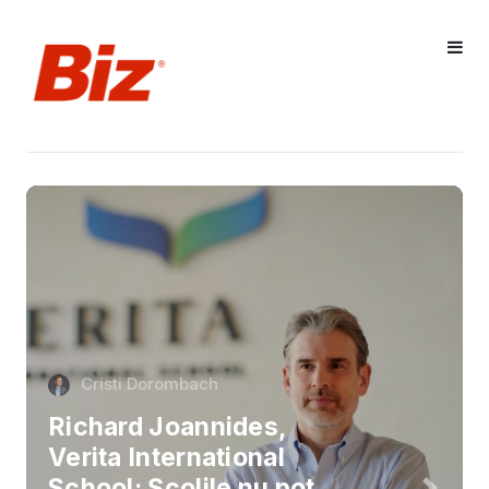
Cristi Dorombach
Richard Joannides,
Verita International
School: Școlile nu pot