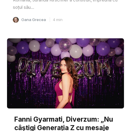
soțul său...
Oana Grecea
4
min
Fanni Gyarmati, Diverzum: „Nu
câștigi Generația Z cu mesaje