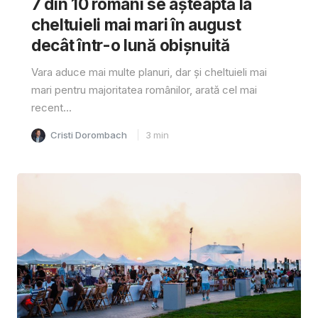
7 din 10 români se așteaptă la
cheltuieli mai mari în august
decât într-o lună obișnuită
Vara aduce mai multe planuri, dar și cheltuieli mai
mari pentru majoritatea românilor, arată cel mai
recent...
Cristi Dorombach
3
min