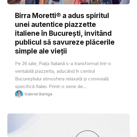
Birra Moretti® a adus spiritul
unei autentice piazzette
italiene în București, invitând
publicul să savureze plăcerile
simple ale vieții
Pe 26 iulie, Piața Italiană s-a transformat într-o
veritabilă piazzetta, aducând în centrul
Bucureștiului atmosfera relaxată și convivială
specifică Italiei. Printr-o serie de...
Gabriel Barliga