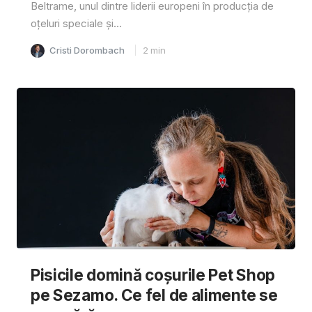
Beltrame, unul dintre liderii europeni în producția de
oțeluri speciale și...
Cristi Dorombach
2
min
Pisicile domină coșurile Pet Shop
pe Sezamo. Ce fel de alimente se