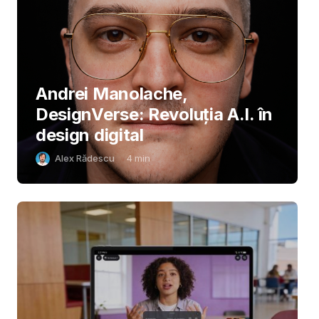
Andrei Manolache,
DesignVerse: Revoluția A.I. în
design digital
Alex Rădescu
4
min