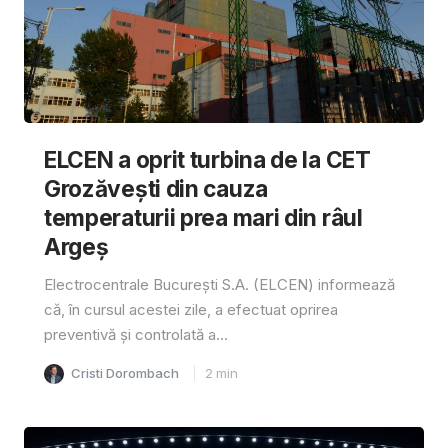
ELCEN a oprit turbina de la CET
Grozăvești din cauza
temperaturii prea mari din râul
Argeș
Electrocentrale București S.A. (ELCEN) informează
că, în cursul acestei zile, a efectuat oprirea
preventivă și controlată a...
Cristi Dorombach
2
min