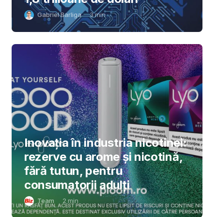
Gabriel Barliga
3
min
Inovația în industria nicotinei:
rezerve cu arome și nicotină,
fără tutun, pentru
consumatorii adulți
Team
2
min