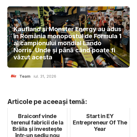
Kaufland și Monster Energy au adus
în România monopostul de Formula 1
al campionului mondial Lando
Norris. Unde și până când poate fi
văzut acesta
Team
iul. 31, 2026
Articole pe aceeași temă:
Braiconf vinde
Start in EY
terenul fabricii de la
Entrepreneur Of The
Brăila și investește
Year
într-un sediu nou