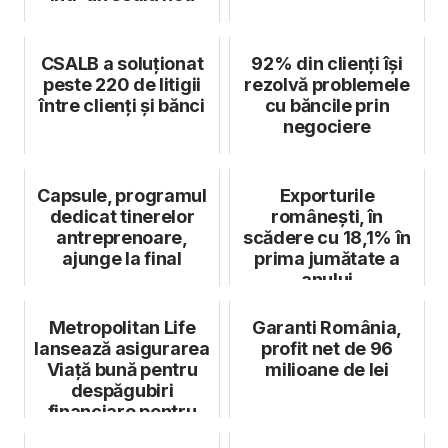
CSALB a soluționat
92% din clienți își
peste 220 de litigii
rezolvă problemele
între clienţi şi bănci
cu băncile prin
negociere
Capsule, programul
Exporturile
dedicat tinerelor
românești, în
antreprenoare,
scădere cu 18,1% în
ajunge la final
prima jumătate a
anului
Metropolitan Life
Garanti România,
lansează asigurarea
profit net de 96
Viață bună pentru
milioane de lei
despăgubiri
financiare pentru
situațiile nep...