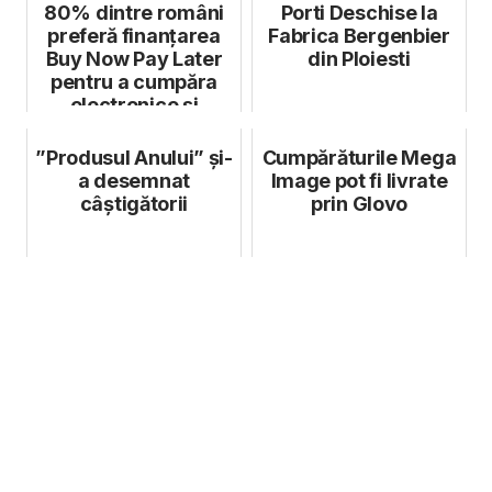
80% dintre români
Porti Deschise la
preferă finanțarea
Fabrica Bergenbier
Buy Now Pay Later
din Ploiesti
pentru a cumpăra
electronice și
electrocasnic...
”Produsul Anului” și-
Cumpărăturile Mega
a desemnat
Image pot fi livrate
câștigătorii
prin Glovo