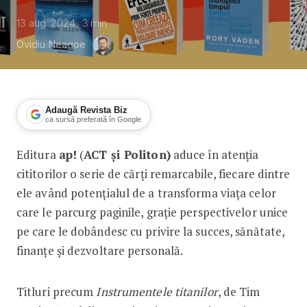
13 aug. 2024
3
min
Ovidiu Neagoe
Adaugă Revista Biz
ca sursă preferată în Google
Editura
ap!
(
ACT și Politon)
aduce în atenția
10 cărți esențiale pentru succesul per
cititorilor o serie de cărți remarcabile, fiecare dintre
ele având potențialul de a transforma viața celor
care le parcurg paginile, grație perspectivelor unice
pe care le dobândesc cu privire la succes, sănătate,
finanțe și dezvoltare personală.
Titluri precum
Instrumentele titanilor
, de Tim