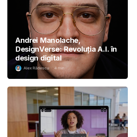
Andrei Manolache,
DesignVerse: Revoluția A.I. în
design digital
Alex Rădescu
4
min