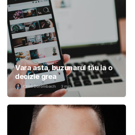
Vara asta, buzunarul tău ia o
decizie grea
Cristi Dorombach
3
min