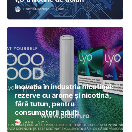
Gabriel Barliga
3
min
Inovația în industria nicotinei:
rezerve cu arome și nicotină,
fără tutun, pentru
consumatorii adulți
Team
2
min