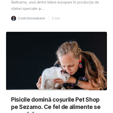
Beltrame, unul dintre liderii europeni în producția de
oțeluri speciale și...
Cristi Dorombach
2
min
Pisicile domină coșurile Pet Shop
pe Sezamo. Ce fel de alimente se