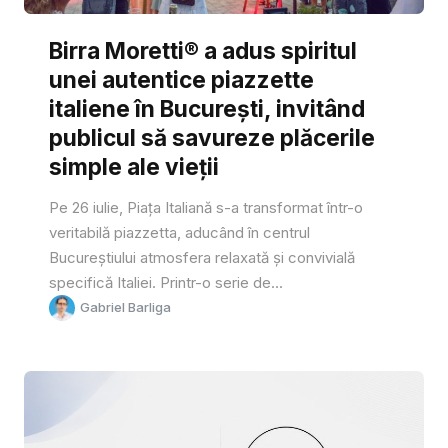
Birra Moretti® a adus spiritul
unei autentice piazzette
italiene în București, invitând
publicul să savureze plăcerile
simple ale vieții
Pe 26 iulie, Piața Italiană s-a transformat într-o
veritabilă piazzetta, aducând în centrul
Bucureștiului atmosfera relaxată și convivială
specifică Italiei. Printr-o serie de...
Gabriel Barliga