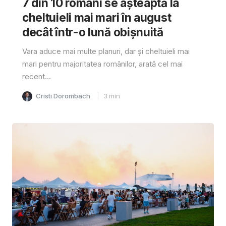
7 din 10 români se așteaptă la
cheltuieli mai mari în august
decât într-o lună obișnuită
Vara aduce mai multe planuri, dar și cheltuieli mai
mari pentru majoritatea românilor, arată cel mai
recent...
Cristi Dorombach
3
min