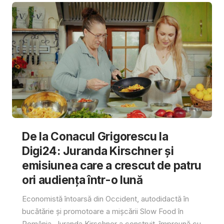
De la Conacul Grigorescu la
Digi24: Juranda Kirschner și
emisiunea care a crescut de patru
ori audiența într-o lună
Economistă întoarsă din Occident, autodidactă în
bucătărie și promotoare a mișcării Slow Food în
România, Juranda Kirschner a construit, împreună cu