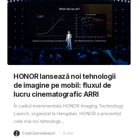
HONOR lansează noi tehnologii
de imagine pe mobil: fluxul de
lucru cinematografic ARRI
În cadrul evenimentului HONOR Imaging Technology
Launch, organizat la Hengdian, HONOR a prezentat
cele mai noi tehnologii...
Cristi Dorombach
6
min