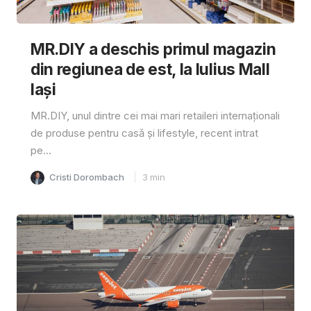
MR.DIY a deschis primul magazin
din regiunea de est, la Iulius Mall
Iași
MR.DIY, unul dintre cei mai mari retaileri internaționali
de produse pentru casă și lifestyle, recent intrat
pe...
Cristi Dorombach
3
min