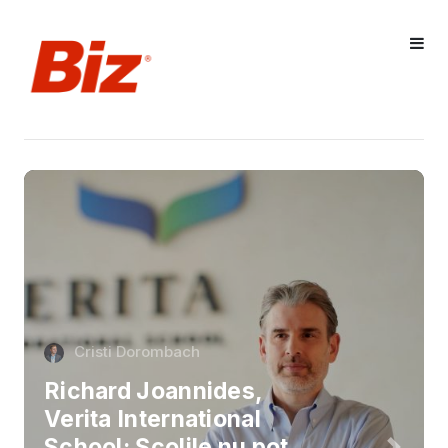
Cristi Dorombach
Richard Joannides,
Verita International
School: Școlile nu pot