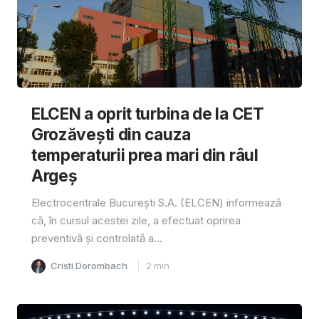
ELCEN a oprit turbina de la CET
Grozăvești din cauza
temperaturii prea mari din râul
Argeș
Electrocentrale București S.A. (ELCEN) informează
că, în cursul acestei zile, a efectuat oprirea
preventivă și controlată a...
Cristi Dorombach
2
min