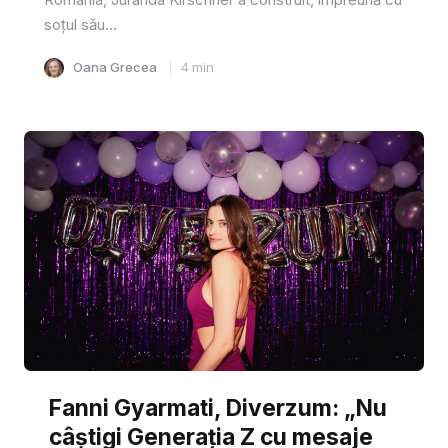
soțul său...
Oana Grecea
4
min
Fanni Gyarmati, Diverzum: „Nu
câștigi Generația Z cu mesaje