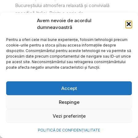
Bucureștiului atmosfera relaxată și convivială
specifică Italiei. Printr-o serie de...
Avem nevoie de acordul
Gabriel Barliga
dumneavoastră
Pentru a oferi cele mai bune experiențe, folosim tehnologii precum
cookie-urile pentru a stoca și/sau accesa informațiile despre
dispozitiv. Consimțământul pentru aceste tehnologii ne va permite să
procesăm date precum comportamentul de navigare sau ID-uri unice
pe acest site. Neconsimțământul sau retragerea consimțământului
poate afecta negativ anumite caracteristici și funcții.
Accept
Respinge
Vezi preferințe
Cum transformi cele mai
POLITICĂ DE CONFIDENȚIALITATE
frumoase amintiri ale verii într-