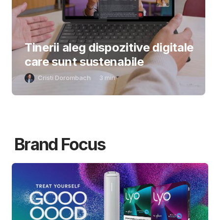
Tinerii aleg dispozitive digitale
care sunt sustenabile
Cristi Dorombach
3
min
Brand Focus