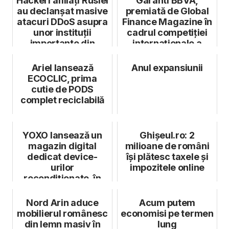
Hackeri afiliați Rusiei
Garanti BBVA,
au declanșat masive
premiată de Global
atacuri DDoS asupra
Finance Magazine în
unor instituții
cadrul competiției
importante din
internaționale a
Român...
celor mai b...
Ariel lansează
Anul expansiunii
ECOCLIC, prima
cutie de PODS
complet reciclabilă
YOXO lansează un
Ghișeul.ro: 2
magazin digital
milioane de români
dedicat device-
își plătesc taxele și
urilor
impozitele online
recondiționate, în
parteneriat cu
Recommerce
Nord Arin aduce
Acum putem
mobilierul românesc
economisi pe termen
din lemn masiv în
lung