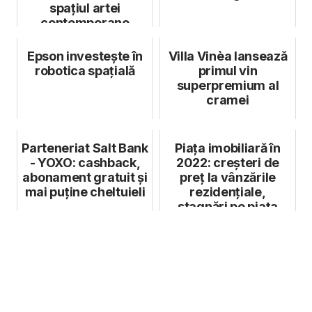
spațiul artei
contemporane
Epson investește în
Villa Vinèa lansează
robotica spațială
primul vin
superpremium al
cramei
Parteneriat Salt Bank
Piața imobiliară în
- YOXO: cashback,
2022: creșteri de
abonament gratuit și
preț la vânzările
mai puține cheltuieli
rezidențiale,
stagnări pe piața
chiriilor