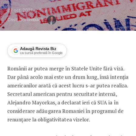
27 oct. 2021
< 1
min
Cristi Dorombach
Adaugă Revista Biz
ca sursă preferată în Google
Românii ar putea merge în Statele Unite fără viză.
America ia în considerare adăugarea R
Dar până acolo mai este un drum lung, însă intenția
americanilor arată că acest lucru s-ar putea realiza.
Secretarul american pentru securitate internă,
Alejandro Mayorkas, a declarat ieri că SUA ia în
considerare adăugarea Romaniei în programul de
renunţare la obligativitatea vizelor.