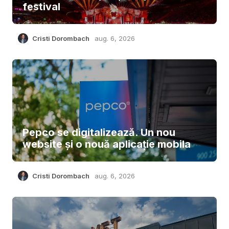
festival
Cristi Dorombach
aug. 6, 2026
Pepco se digitalizează. Un nou
website și o nouă aplicație mobila
Cristi Dorombach
aug. 6, 2026