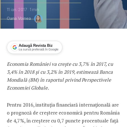
11 ian. 2017
1
min
Oana Voinea
Adaugă Revista Biz
ca sursă preferată în Google
Economia României va crește cu 3,7% în 2017, cu
BM: Economia României va crește cu 
3,4% în 2018 și cu 3,2% în 2019, estimează Banca
Mondială (BM) în raportul privind Perspectivele
Economiei Globale.
Pentru 2016, instituția financiară internațională are
o prognoză de creștere economică pentru România
de 4,7%, în creștere cu 0,7 puncte procentuale față