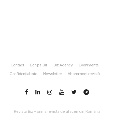
Contact
Echipa Biz
Biz Agency
Evenimente
Confidențialitate
Newsletter
Abonament revistă
Revista Biz - prima revista de afaceri din România