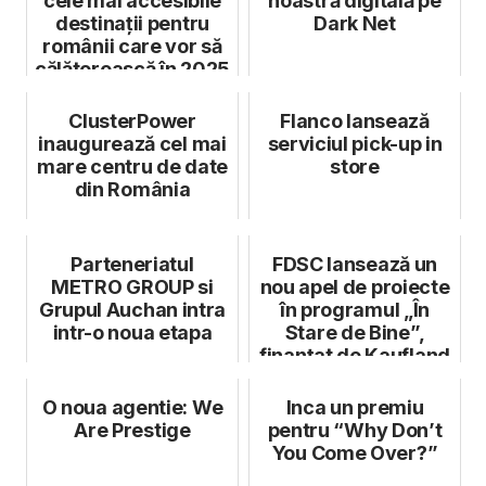
cele mai accesibile
noastră digitală pe
destinații pentru
Dark Net
românii care vor să
călătorească în 2025
ClusterPower
Flanco lansează
inaugurează cel mai
serviciul pick-up in
mare centru de date
store
din România
Parteneriatul
FDSC lansează un
METRO GROUP si
nou apel de proiecte
Grupul Auchan intra
în programul „În
intr-o noua etapa
Stare de Bine”,
finanțat de Kaufland
România
O noua agentie: We
Inca un premiu
Are Prestige
pentru “Why Don’t
You Come Over?”