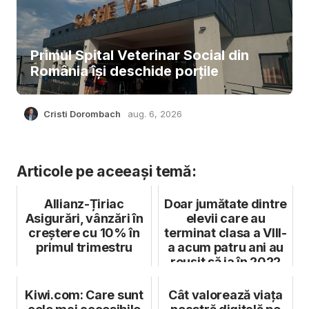
Primul Spital Veterinar Social din
România își deschide porțile
Cristi Dorombach
aug. 6, 2026
Articole pe aceeași temă:
Allianz-Țiriac
Doar jumătate dintre
Asigurări, vânzări în
elevii care au
creștere cu 10% în
terminat clasa a VIII-
primul trimestru
a acum patru ani au
reușit să ia în 2022
B...
Kiwi.com: Care sunt
Cât valorează viața