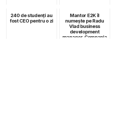
240 de studenți au
Mantor E2K îl
fost CEO pentru o zi
numește pe Radu
Vlad business
development
manager. Compania
vizează afaceri de
50 mil....