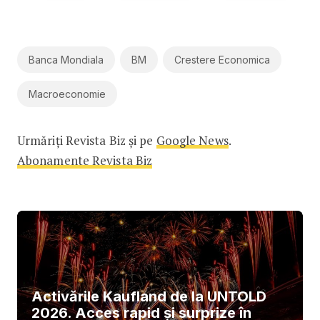
Banca Mondiala
BM
Crestere Economica
Macroeconomie
Urmăriți Revista Biz și pe
Google News
.
Abonamente Revista Biz
Activările Kaufland de la UNTOLD
2026. Acces rapid și surprize în