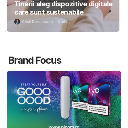
Tinerii aleg dispozitive digitale
care sunt sustenabile
Cristi Dorombach
3
min
Brand Focus