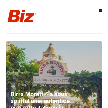
Gabriel Barliga
Birra Moretti® a adus
spiritul unei autentice
piazzette italiene în