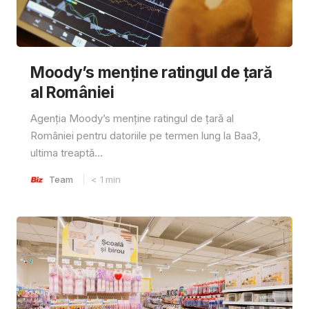
Moody’s menține ratingul de țară
al României
Agenția Moody’s menține ratingul de țară al
României pentru datoriile pe termen lung la Baa3,
ultima treaptă...
Team
< 1
min