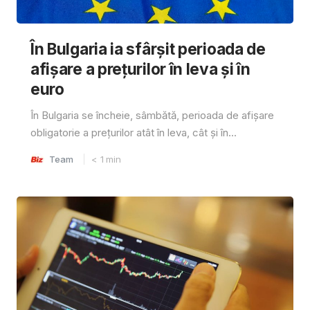
În Bulgaria ia sfârşit perioada de
afișare a prețurilor în ​​leva și în
euro
În Bulgaria se încheie, sâmbătă, perioada de afișare
obligatorie a prețurilor atât în ​​leva, cât și în...
Team
< 1
min