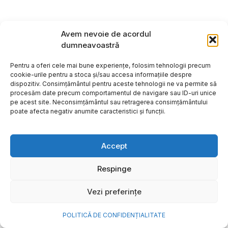
Avem nevoie de acordul
dumneavoastră
Pentru a oferi cele mai bune experiențe, folosim tehnologii precum
cookie-urile pentru a stoca și/sau accesa informațiile despre
dispozitiv. Consimțământul pentru aceste tehnologii ne va permite să
procesăm date precum comportamentul de navigare sau ID-uri unice
pe acest site. Neconsimțământul sau retragerea consimțământului
poate afecta negativ anumite caracteristici și funcții.
Accept
Cum transformi cele mai
Respinge
frumoase amintiri ale verii într-
Vezi preferințe
o bijuterie Pandora pe care o
porți zi de zi
POLITICĂ DE CONFIDENȚIALITATE