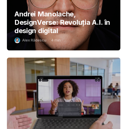
Andrei Manolache,
DesignVerse: Revoluția A.I. în
design digital
Alex Rădescu
4
min