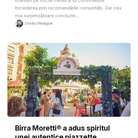
branduri pe social media și își construiește
încrederea prin recomandările comunității. Dar cea
mai surprinzătoare concluzie...
Ovidiu Neagoe
Birra Moretti® a adus spiritul
unei autentice piazzette