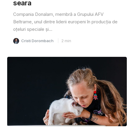
seara
Compania Donalam, membră a Grupului AFV
Beltrame, unul dintre liderii europeni în producția de
oțeluri speciale și...
Cristi Dorombach
2
min