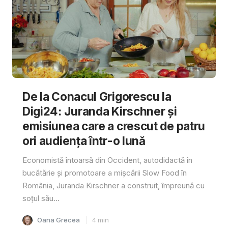
De la Conacul Grigorescu la
Digi24: Juranda Kirschner și
emisiunea care a crescut de patru
ori audiența într-o lună
Economistă întoarsă din Occident, autodidactă în
bucătărie și promotoare a mișcării Slow Food în
România, Juranda Kirschner a construit, împreună cu
soțul său...
Oana Grecea
4
min