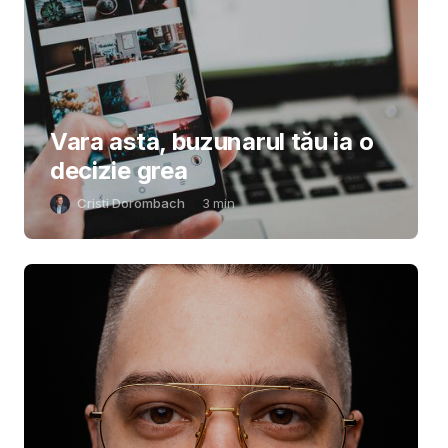
Vara asta, buzunarul tău ia o
decizie grea
Cristi Dorombach
3
min