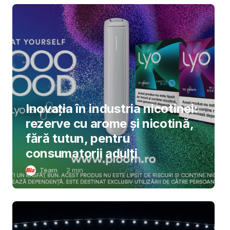
Inovația în industria nicotinei:
rezerve cu arome și nicotină,
fără tutun, pentru
consumatorii adulți
Team
2
min