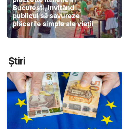
București, invitând
publicul să savureze
plăcerile simple ale vieții
Știri