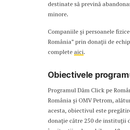
destinate să prevină abandonar
minore.
Companiile și persoanele fizic
România” prin donații de echip
complete
aici
.
Obiectivele program
Programul Dăm Click pe Români
România și OMV Petrom, alături
acesta, obiectivul este pregăt
donație către 250 de instituții