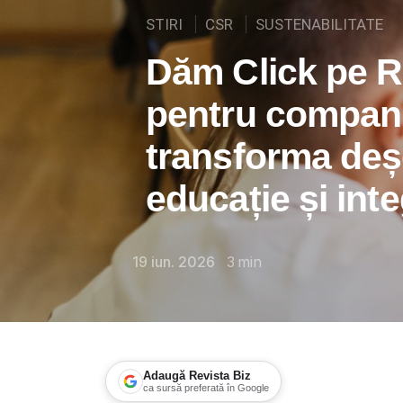
STIRI
CSR
SUSTENABILITATE
Dăm Click pe Ro
pentru companii
transforma deșe
educație și int
19 iun. 2026
3
min
Adaugă Revista Biz
ca sursă preferată în Google