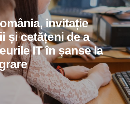
mânia, invitație
 și cetățeni de a
urile IT în șanse la
egrare