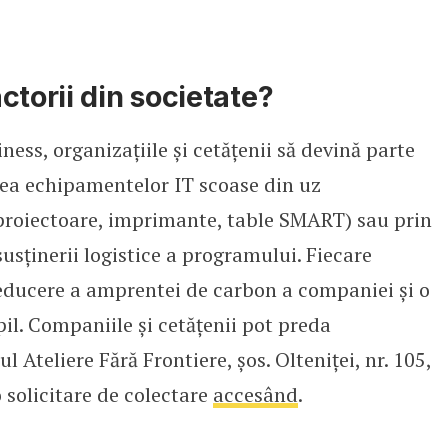
ctorii din societate?
ess, organizațiile și cetățenii să devină parte
rea echipamentelor IT scoase din uz
oproiectoare, imprimante, table SMART) sau prin
usținerii logistice a programului. Fiecare
educere a amprentei de carbon a companiei și o
il. Companiile și cetățenii pot preda
l Ateliere Fără Frontiere, șos. Olteniței, nr. 105,
 solicitare de colectare
accesând
.