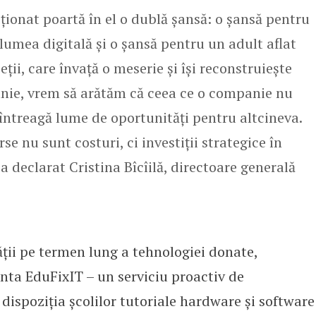
ionat poartă în el o dublă șansă: o șansă pentru
lumea digitală și o șansă pentru un adult aflat
ții, care învață o meserie și își reconstruiește
nie, vrem să arătăm că ceea ce o companie nu
întreagă lume de oportunități pentru altcineva.
rse nu sunt costuri, ci investiții strategice în
 a declarat Cristina Bîcîilă, directoare generală
ții pe termen lung a tehnologiei donate,
ta EduFixIT – un serviciu proactiv de
ispoziția școlilor tutoriale hardware și software