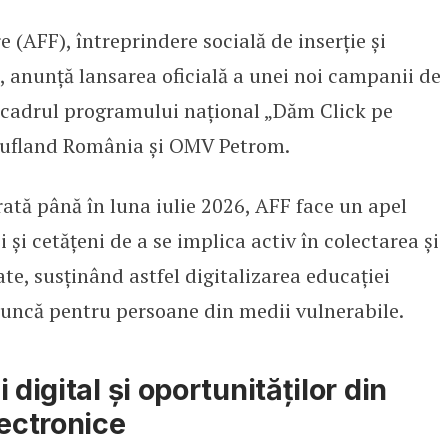
e (AFF), întreprindere socială de inserție și
vitație pentru companii și cetățe
ă, anunță lansarea oficială a unei noi campanii de
în cadrul programului național „Dăm Click pe
aufland România și OMV Petrom.
rată până în luna iulie 2026, AFF face un apel
i și cetățeni de a se implica activ în colectarea și
e, susținând astfel digitalizarea educației
 muncă pentru persoane din medii vulnerabile.
 digital și oportunităților din
lectronice