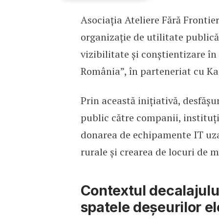
Asociația Ateliere Fără Frontier
Dăm Click pe România, in
organizație de utilitate public
vizibilitate și conștientizare 
România”, în parteneriat cu K
Prin această inițiativă, desfășu
public către companii, instituți
donarea de echipamente IT uzat
rurale și crearea de locuri de
Contextul decalajului
spatele deșeurilor e