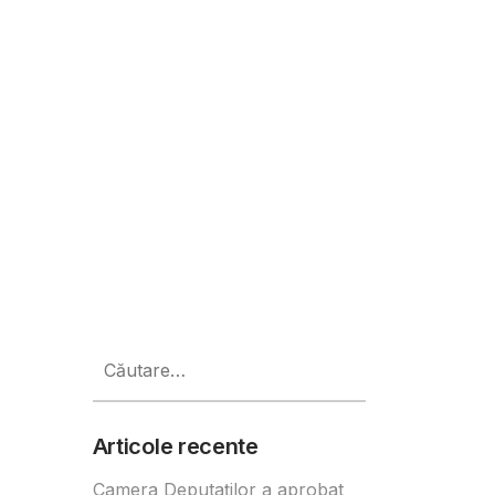
ni de a transforma deșeurile IT î
Caută
după:
Articole recente
Camera Deputaților a aprobat