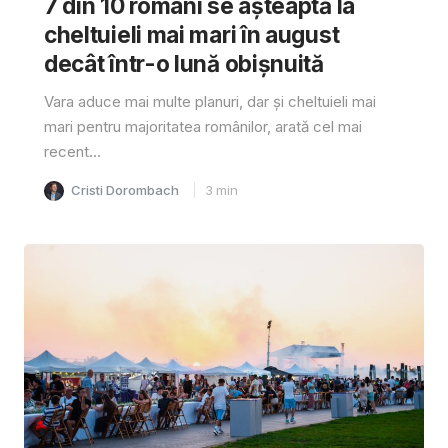
7 din 10 români se așteaptă la
cheltuieli mai mari în august
decât într-o lună obișnuită
Vara aduce mai multe planuri, dar și cheltuieli mai
mari pentru majoritatea românilor, arată cel mai
recent...
Cristi Dorombach
3
min