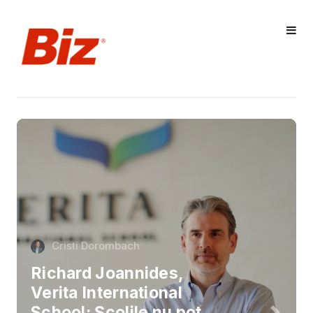
Cristi Dorombach
Richard Joannides,
Verita International
School: Școlile nu pot