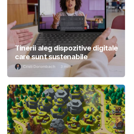
Tinerii aleg dispozitive digitale
care sunt sustenabile
Cristi Dorombach
3
min