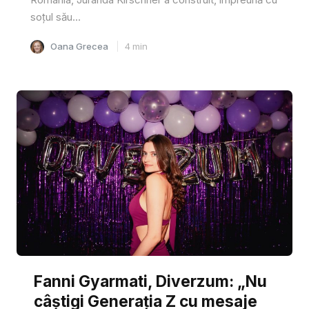
soțul său...
Oana Grecea
4
min
Fanni Gyarmati, Diverzum: „Nu
câștigi Generația Z cu mesaje