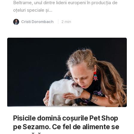
Beltrame, unul dintre liderii europeni în producția de
oțeluri speciale și...
Cristi Dorombach
2
min
Pisicile domină coșurile Pet Shop
pe Sezamo. Ce fel de alimente se