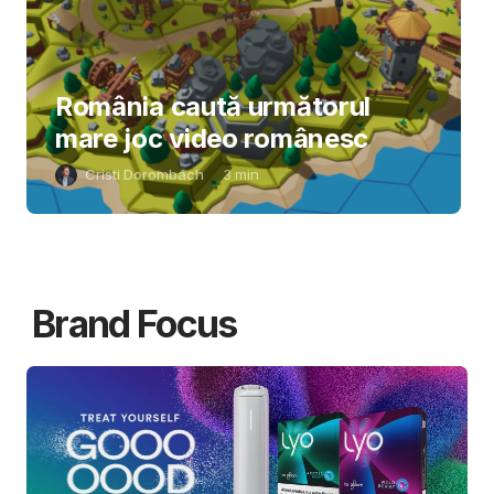
România caută următorul
mare joc video românesc
Cristi Dorombach
3
min
Brand Focus