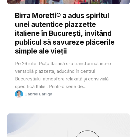
Birra Moretti® a adus spiritul
unei autentice piazzette
italiene în București, invitând
publicul să savureze plăcerile
simple ale vieții
Pe 26 iulie, Piața Italiană s-a transformat într-o
veritabilă piazzetta, aducând în centrul
Bucureștiului atmosfera relaxată și convivială
specifică Italiei. Printr-o serie de...
Gabriel Barliga