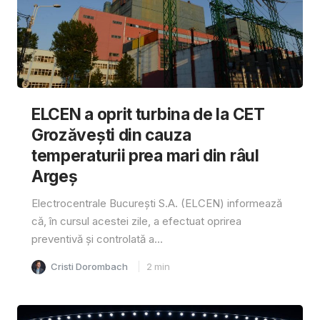
ELCEN a oprit turbina de la CET
Grozăvești din cauza
temperaturii prea mari din râul
Argeș
Electrocentrale București S.A. (ELCEN) informează
că, în cursul acestei zile, a efectuat oprirea
preventivă și controlată a...
Cristi Dorombach
2
min