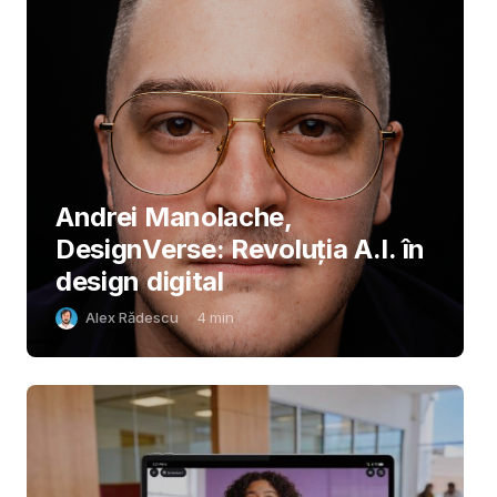
Andrei Manolache,
DesignVerse: Revoluția A.I. în
design digital
Alex Rădescu
4
min