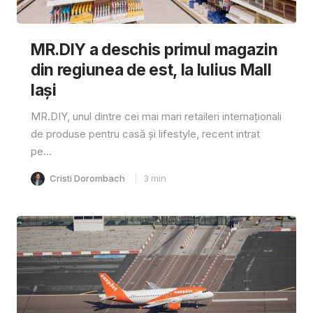
MR.DIY a deschis primul magazin
din regiunea de est, la Iulius Mall
Iași
MR.DIY, unul dintre cei mai mari retaileri internaționali
de produse pentru casă și lifestyle, recent intrat
pe...
Cristi Dorombach
3
min