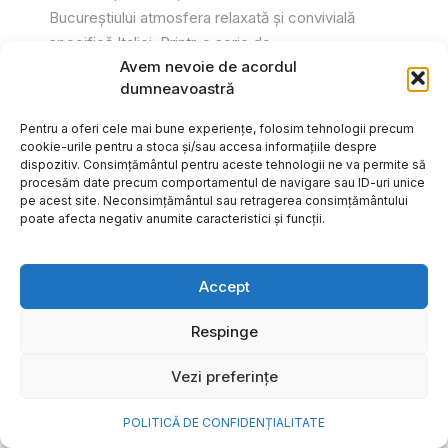
Bucureștiului atmosfera relaxată și convivială
specifică Italiei. Printr-o serie de...
Avem nevoie de acordul
Gabriel Barliga
dumneavoastră
Pentru a oferi cele mai bune experiențe, folosim tehnologii precum
cookie-urile pentru a stoca și/sau accesa informațiile despre
dispozitiv. Consimțământul pentru aceste tehnologii ne va permite să
procesăm date precum comportamentul de navigare sau ID-uri unice
pe acest site. Neconsimțământul sau retragerea consimțământului
poate afecta negativ anumite caracteristici și funcții.
Accept
Respinge
Vezi preferințe
Cum transformi cele mai
POLITICĂ DE CONFIDENȚIALITATE
frumoase amintiri ale verii într-