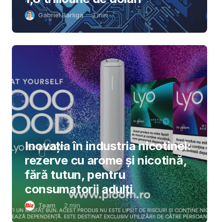
Gabriel Barliga
3
min
Inovația în industria nicotinei:
rezerve cu arome și nicotină,
fără tutun, pentru
consumatorii adulți
Team
2
min