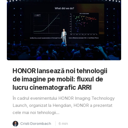
HONOR lansează noi tehnologii
de imagine pe mobil: fluxul de
lucru cinematografic ARRI
În cadrul evenimentului HONOR Imaging Technology
Launch, organizat la Hengdian, HONOR a prezentat
cele mai noi tehnologii...
Cristi Dorombach
6
min