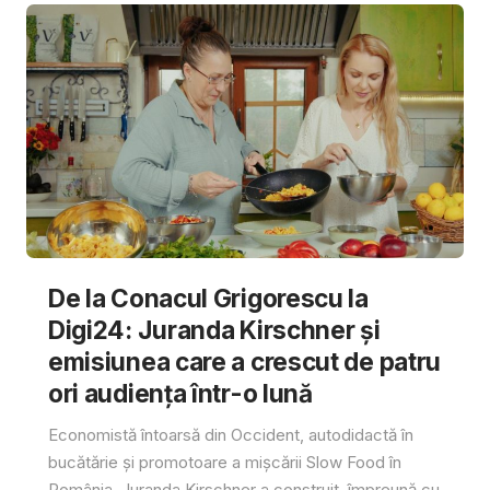
De la Conacul Grigorescu la
Digi24: Juranda Kirschner și
emisiunea care a crescut de patru
ori audiența într-o lună
Economistă întoarsă din Occident, autodidactă în
bucătărie și promotoare a mișcării Slow Food în
România, Juranda Kirschner a construit, împreună cu