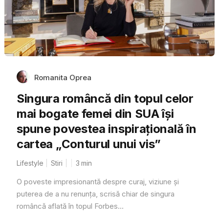
Romanita Oprea
Singura româncă din topul celor
mai bogate femei din SUA își
spune povestea inspirațională în
cartea „Conturul unui vis”
Lifestyle
Stiri
3
min
O poveste impresionantă despre curaj, viziune și
puterea de a nu renunța, scrisă chiar de singura
româncă aflată în topul Forbes...