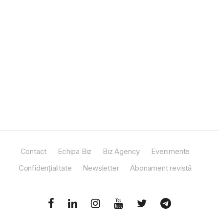
Contact
Echipa Biz
Biz Agency
Evenimente
Confidențialitate
Newsletter
Abonament revistă