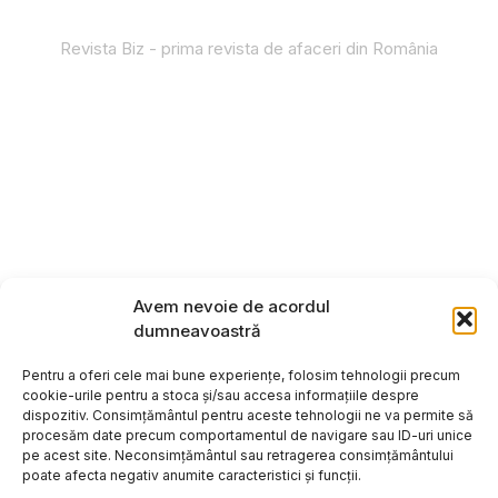
Revista Biz - prima revista de afaceri din România
Avem nevoie de acordul
dumneavoastră
Pentru a oferi cele mai bune experiențe, folosim tehnologii precum
cookie-urile pentru a stoca și/sau accesa informațiile despre
dispozitiv. Consimțământul pentru aceste tehnologii ne va permite să
procesăm date precum comportamentul de navigare sau ID-uri unice
pe acest site. Neconsimțământul sau retragerea consimțământului
poate afecta negativ anumite caracteristici și funcții.