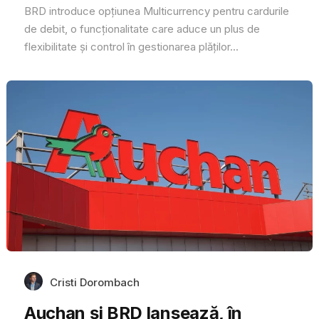
BRD introduce opțiunea Multicurrency pentru cardurile
de debit, o funcționalitate care aduce un plus de
flexibilitate și control în gestionarea plăților...
Cristi Dorombach
Auchan și BRD lansează, în