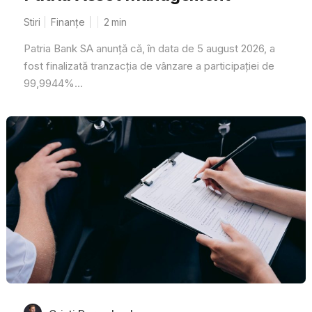
Stiri
Finanțe
2
min
Patria Bank SA anunță că, în data de 5 august 2026, a
fost finalizată tranzacția de vânzare a participației de
99,9944%...