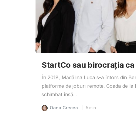
StartCo sau birocrația ca
În 2018, Mădălina Luca s-a întors din Ber
platforme de joburi remote. Coada de la R
schimbat însă...
Oana Grecea
5
min