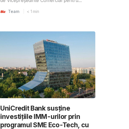
de Vicepreședinte Comercial pentru...
Team
< 1
min
UniCredit Bank susține
investițiile IMM-urilor prin
programul SME Eco-Tech, cu