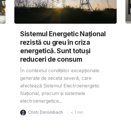
Sistemul Energetic Național
rezistă cu greu în criza
energetică. Sunt totuși
reduceri de consum
În contextul condițiilor excepționale
generate de seceta severã, care
afecteazã Sistemul Electroenergetic
Național, precum și sistemele
electroenergetice...
Cristi Dorombach
< 1
min