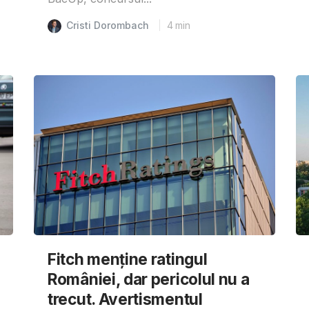
Cristi Dorombach
4
min
Fitch menține ratingul
României, dar pericolul nu a
trecut. Avertismentul