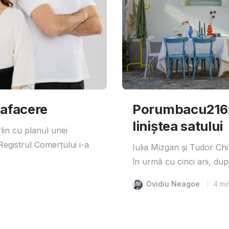
 afacere
Porumbacu216: 
liniștea satului
lin cu planul unei
egistrul Comerțului i-a
Iulia Mizgan și Tudor Ch
în urmă cu cinci ani, după
Ovidiu Neagoe
4
mi