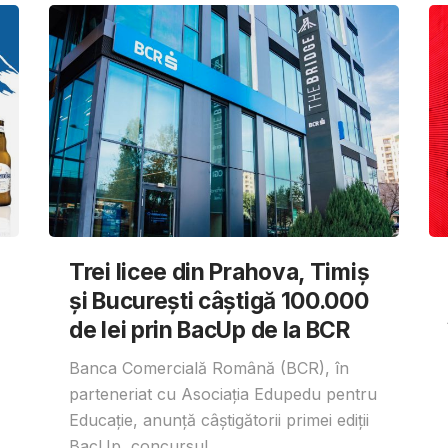
Trei licee din Prahova, Timiș
și București câștigă 100.000
de lei prin BacUp de la BCR
Banca Comercială Română (BCR), în
parteneriat cu Asociația Edupedu pentru
Educație, anunță câștigătorii primei ediții
BacUp, concursul...