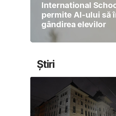
Gabriel Barliga
Oana Gheorghiu: Cu
pentru schimbare
Știri