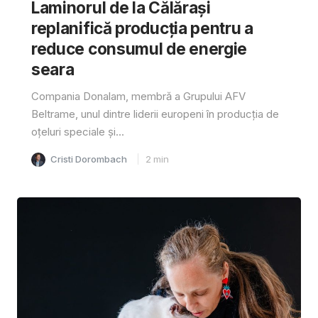
Laminorul de la Călărași
replanifică producția pentru a
reduce consumul de energie
seara
Compania Donalam, membră a Grupului AFV
Beltrame, unul dintre liderii europeni în producția de
oțeluri speciale și...
Cristi Dorombach
2
min