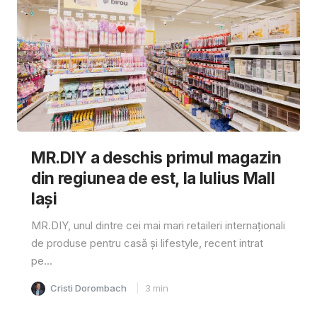
MR.DIY a deschis primul magazin
din regiunea de est, la Iulius Mall
Iași
MR.DIY, unul dintre cei mai mari retaileri internaționali
de produse pentru casă și lifestyle, recent intrat
pe...
Cristi Dorombach
3
min