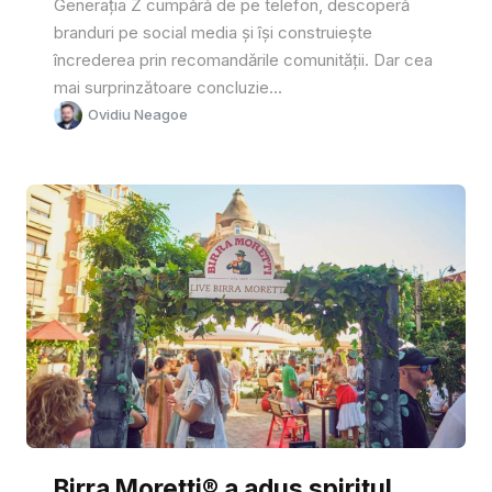
Generația Z cumpără de pe telefon, descoperă
branduri pe social media și își construiește
încrederea prin recomandările comunității. Dar cea
mai surprinzătoare concluzie...
Ovidiu Neagoe
Birra Moretti® a adus spiritul