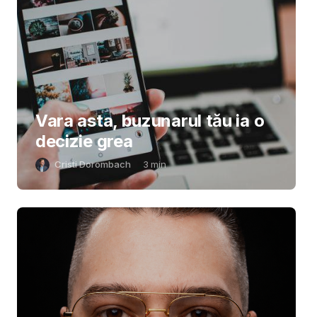
Vara asta, buzunarul tău ia o
decizie grea
Cristi Dorombach
3
min