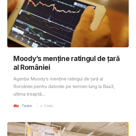
Moody’s menține ratingul de țară
al României
Agenția Moody’s menține ratingul de țară al
României pentru datoriile pe termen lung la Baa3,
ultima treaptă...
Team
< 1
min