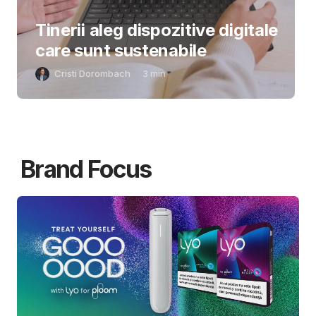
Tinerii aleg dispozitive digitale
care sunt sustenabile
Cristi Dorombach
3
min
Brand Focus