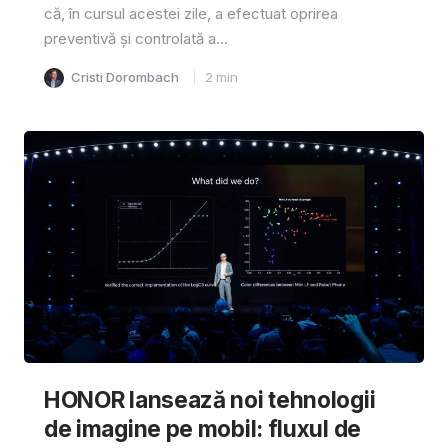
că, în cursul acestei zile, a efectuat oprirea
preventivă și controlată a...
Cristi Dorombach
2
min
HONOR lansează noi tehnologii
de imagine pe mobil: fluxul de