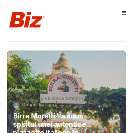
Gabriel Barliga
Birra Moretti® a adus
spiritul unei autentice
piazzette italiene în