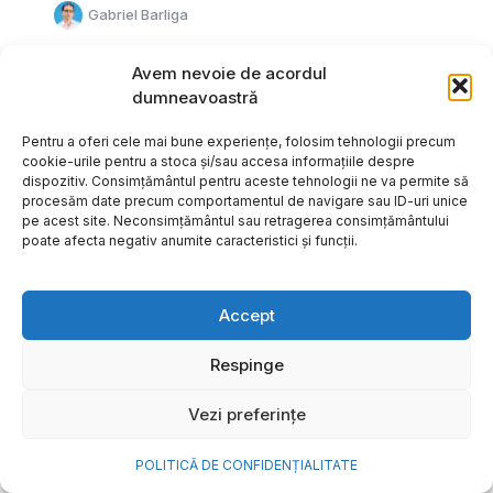
Gabriel Barliga
Avem nevoie de acordul
dumneavoastră
Pentru a oferi cele mai bune experiențe, folosim tehnologii precum
cookie-urile pentru a stoca și/sau accesa informațiile despre
dispozitiv. Consimțământul pentru aceste tehnologii ne va permite să
procesăm date precum comportamentul de navigare sau ID-uri unice
pe acest site. Neconsimțământul sau retragerea consimțământului
poate afecta negativ anumite caracteristici și funcții.
Accept
Respinge
Cum transformi cele mai
Vezi preferințe
frumoase amintiri ale verii într-
o bijuterie Pandora pe care o
POLITICĂ DE CONFIDENȚIALITATE
porți zi de zi