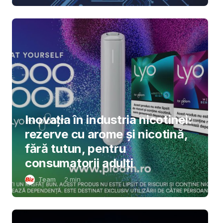
Inovația în industria nicotinei:
rezerve cu arome și nicotină,
fără tutun, pentru
consumatorii adulți
Team
2
min