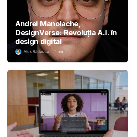
Andrei Manolache,
DesignVerse: Revoluția A.I. în
design digital
Alex Rădescu
4
min