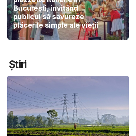
București, invitând
publicul să savureze
plăcerile simple ale vieții
Știri