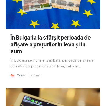
În Bulgaria ia sfârşit perioada de
afișare a prețurilor în ​​leva și în
euro
În Bulgaria se încheie, sâmbătă, perioada de afișare
obligatorie a prețurilor atât în ​​leva, cât și în...
Team
< 1
min