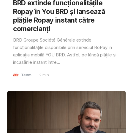
BRD extinde funcționalitățile
Ropay în You BRD și lansează
plățile Ropay instant către
comercianți
BRD Groupe Société Générale extinde
funcționalitățile disponibile prin serviciul RoPay în
aplicația mobilă YOU BRD. Astfel, pe lângă plățile și
încasările instant între...
Team
2
min