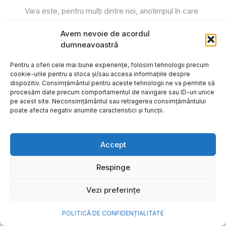
Vara este, pentru mulți dintre noi, anotimpul în care
se întâmplă cele mai importante lucruri. Plecăm în
Avem nevoie de acordul
vacanțe pe care le planificăm luni...
dumneavoastră
Cristiana Todiresei
Pentru a oferi cele mai bune experiențe, folosim tehnologii precum
cookie-urile pentru a stoca și/sau accesa informațiile despre
dispozitiv. Consimțământul pentru aceste tehnologii ne va permite să
procesăm date precum comportamentul de navigare sau ID-uri unice
pe acest site. Neconsimțământul sau retragerea consimțământului
poate afecta negativ anumite caracteristici și funcții.
Accept
Respinge
Vezi preferințe
POLITICĂ DE CONFIDENȚIALITATE
NOVA Power & Gas: un program