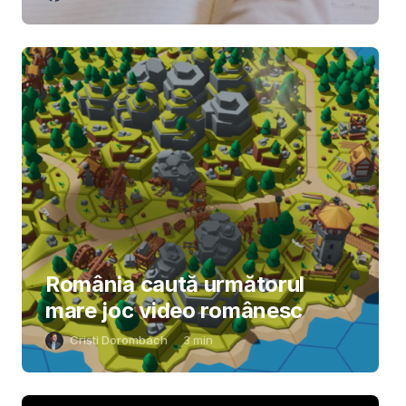
România caută următorul
mare joc video românesc
Cristi Dorombach
3
min