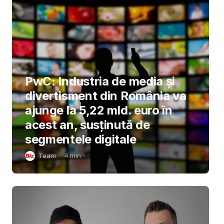
PwC: Industria de media și
divertisment din România va
ajunge la 5,22 mld. euro în
acest an, susținută de
segmentele digitale
Team
4
min