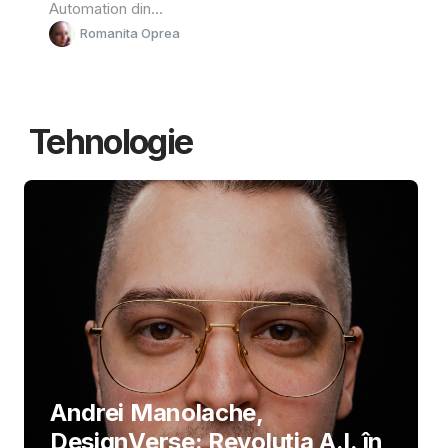
Automation din...
Romanita Oprea
Tehnologie
Andrei Manolache,
DesignVerse: Revoluția A.I. în