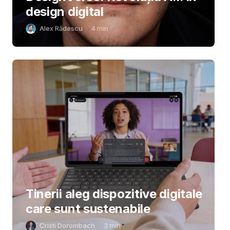
design digital
Alex Rădescu
4
min
Tinerii aleg dispozitive digitale
care sunt sustenabile
Cristi Dorombach
3
min