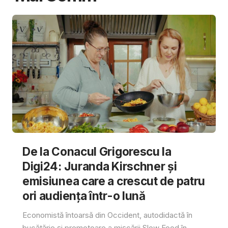
De la Conacul Grigorescu la
Digi24: Juranda Kirschner și
emisiunea care a crescut de patru
ori audiența într-o lună
Economistă întoarsă din Occident, autodidactă în
bucătărie și promotoare a mișcării Slow Food în