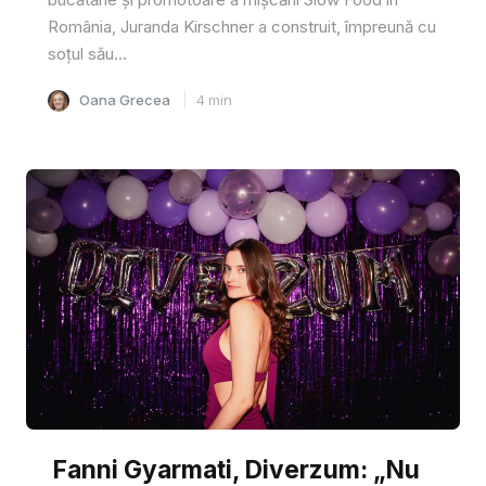
România, Juranda Kirschner a construit, împreună cu
soțul său...
Oana Grecea
4
min
Fanni Gyarmati, Diverzum: „Nu