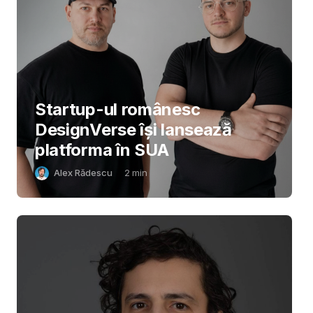
Startup-ul românesc
DesignVerse își lansează
platforma în SUA
Alex Rădescu
2
min