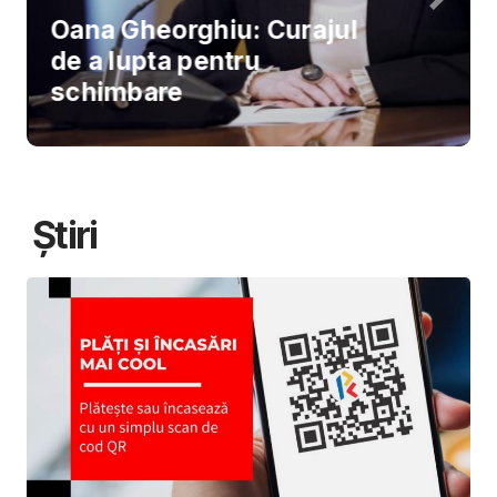
Oana Gheorghiu: Curajul
de a lupta pentru
schimbare
Știri