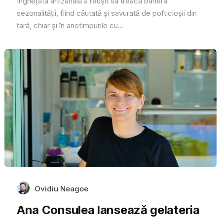
Înghețata artizanală a reușit să treacă bariera
sezonalității, fiind căutată și savurată de pofticioșii din
țară, chiar și în anotimpurile cu...
Ovidiu Neagoe
Ana Consulea lansează gelateria