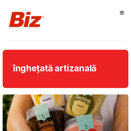
înghețată artizanală