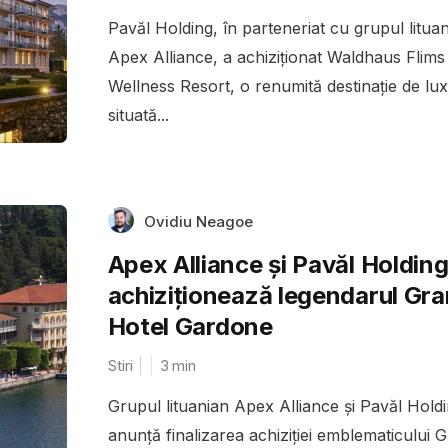
Pavăl Holding, în parteneriat cu grupul litua
Apex Alliance, a achiziționat Waldhaus Flims
Wellness Resort, o renumită destinație de lux
situată...
Ovidiu Neagoe
Apex Alliance și Pavăl Holdin
achiziționează legendarul Gr
Hotel Gardone
Stiri
3
min
Grupul lituanian Apex Alliance și Pavăl Hold
anunță finalizarea achiziției emblematicului 