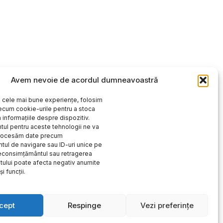
Avem nevoie de acordul dumneavoastră
i cele mai bune experiențe, folosim
ecum cookie-urile pentru a stoca
 informațiile despre dispozitiv.
ul pentru aceste tehnologii ne va
procesăm date precum
ul de navigare sau ID-uri unice pe
Neconsimțământul sau retragerea
ului poate afecta negativ anumite
și funcții.
cept
Respinge
Vezi preferințe