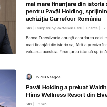
mai mare finanțare din istoria 
pentru Pavăl Holding, sprijini
achiziția Carrefour România
Stiri
Companii by Raiffeisen Bank
Finanțe
<
Banca Transilvania anunță acordarea celei m
mari finanțări din istoria sa, fără a preciza îns
valoarea acesteia. Finanțarea istorică sprijină.
Ovidiu Neagoe
Pavăl Holding a preluat Wald
Flims Wellness Resort din Elve
Stiri
2
min