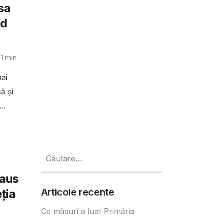
sa
nd
 1
min
ai
ă și
..
Caută
după:
haus
Articole recente
ția
Ce măsuri a luat Primăria