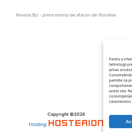
Revista Biz - prima revista de afaceri din România
Pentru a ofer
tehnologii pr
și/sau accesa
Consimțământ
permite să 
comportament
acest site. 
consimțământ
caracteristici 
Copyright ©2026
Ac
Hosting: