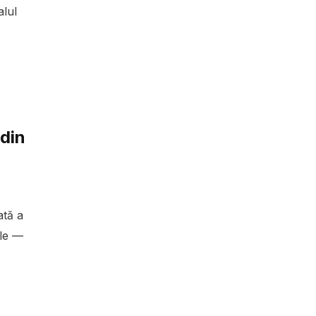
lul
 din
ată a
ale —