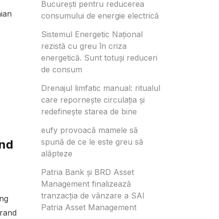
București pentru reducerea
nian
consumului de energie electrică
Sistemul Energetic Național
rezistă cu greu în criza
energetică. Sunt totuși reduceri
de consum
Drenajul limfatic manual: ritualul
care repornește circulația și
redefinește starea de bine
g
eufy provoacă mamele să
spună de ce le este greu să
and
alăpteze
Patria Bank și BRD Asset
Management finalizează
tranzacția de vânzare a SAI
ing
Patria Asset Management
Grand