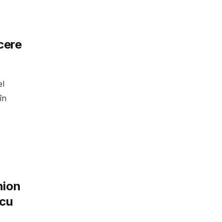
cere
el
în
hion
 cu