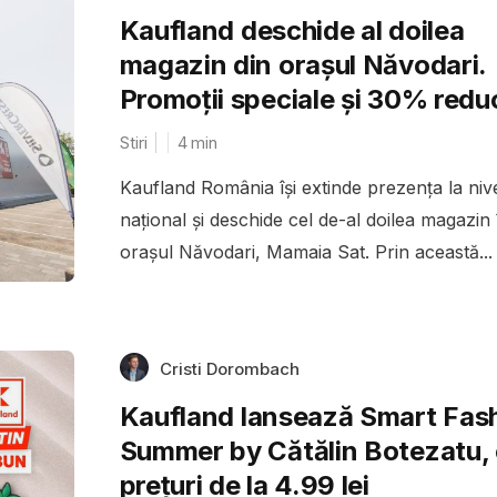
Kaufland deschide al doilea
magazin din orașul Năvodari.
Promoții speciale și 30% redu
Stiri
4
min
Kaufland România își extinde prezența la niv
național și deschide cel de-al doilea magazin 
orașul Năvodari, Mamaia Sat. Prin această...
Cristi Dorombach
Kaufland lansează Smart Fas
Summer by Cătălin Botezatu,
prețuri de la 4.99 lei