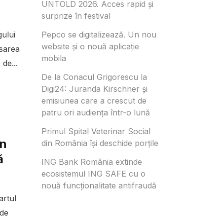
UNTOLD 2026. Acces rapid și
surprize în festival
ului
Pepco se digitalizează. Un nou
website și o nouă aplicație
nsarea
mobila
de...
De la Conacul Grigorescu la
Digi24: Juranda Kirschner și
emisiunea care a crescut de
patru ori audiența într-o lună
Primul Spital Veterinar Social
în
din România își deschide porțile
ă
ING Bank România extinde
ecosistemul ING SAFE cu o
nouă funcționalitate antifraudă
artul
 de