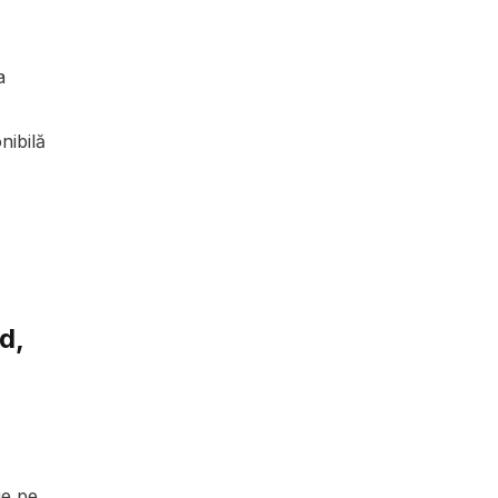
a
nibilă
d,
ie pe