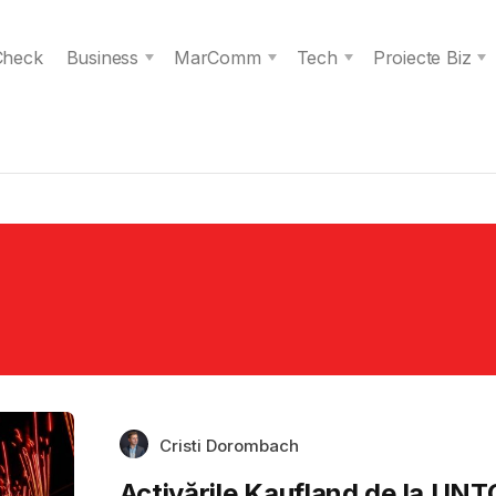
 Check
Business
MarComm
Tech
Proiecte Biz
Cristi Dorombach
Activările Kaufland de la UN