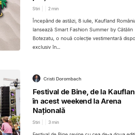
Stiri
2
min
Începând de astăzi, 8 iulie, Kaufland Români
lansează Smart Fashion Summer by Cătălin
Botezatu, o nouă colecție vestimentară dispo
exclusiv în...
Cristi Dorombach
Festival de Bine, de la Kauflan
în acest weekend la Arena
Națională
Stiri
3
min
Festival de Bine revine cu cea de-a doua ediț