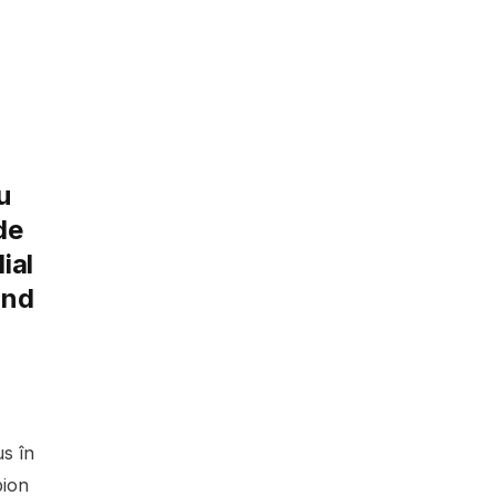
u
de
ial
ând
s în
pion