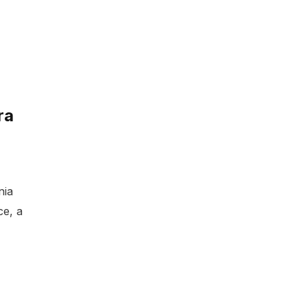
ra
nia
ce, a