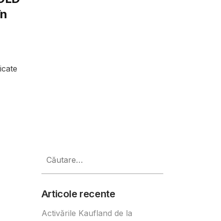
în
icate
Caută
după:
Articole recente
Activările Kaufland de la