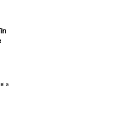
 în
e
ei a