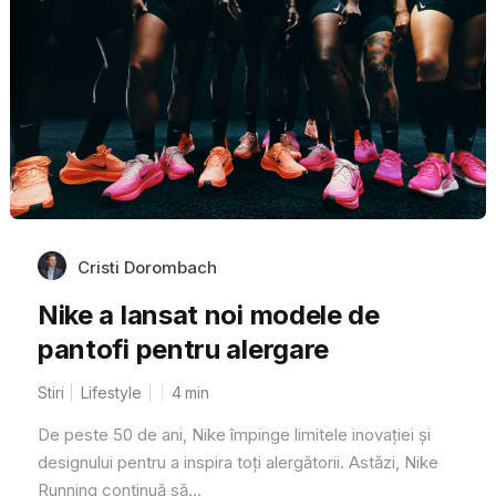
Cristi Dorombach
Nike a lansat noi modele de
pantofi pentru alergare
Stiri
Lifestyle
4
min
De peste 50 de ani, Nike împinge limitele inovației și
designului pentru a inspira toți alergătorii. Astăzi, Nike
Running continuă să...