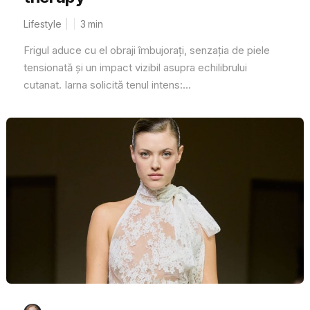
Lifestyle
3
min
Frigul aduce cu el obraji îmbujorați, senzația de piele
tensionată și un impact vizibil asupra echilibrului
cutanat. Iarna solicită tenul intens:...