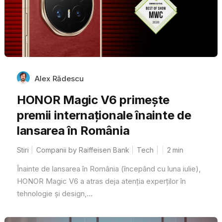
Alex Rădescu
HONOR Magic V6 primește
premii internaționale înainte de
lansarea în România
Stiri
Companii by Raiffeisen Bank
Tech
2
min
Înainte de lansarea în România (începând cu luna iulie),
HONOR Magic V6 a atras deja atenția experților în
tehnologie și design,...