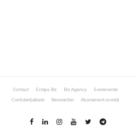
Contact
Echipa Biz
Biz Agency
Evenimente
Confidențialitate
Newsletter
Abonament revistă