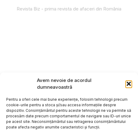
Revista Biz - prima revista de afaceri din România
Avem nevoie de acordul
dumneavoastră
Pentru a oferi cele mai bune experiențe, folosim tehnologii precum
cookie-urile pentru a stoca și/sau accesa informațiile despre
dispozitiv. Consimțământul pentru aceste tehnologii ne va permite să
procesăm date precum comportamentul de navigare sau ID-uri unice
pe acest site. Neconsimțământul sau retragerea consimțământului
poate afecta negativ anumite caracteristici și funcții.