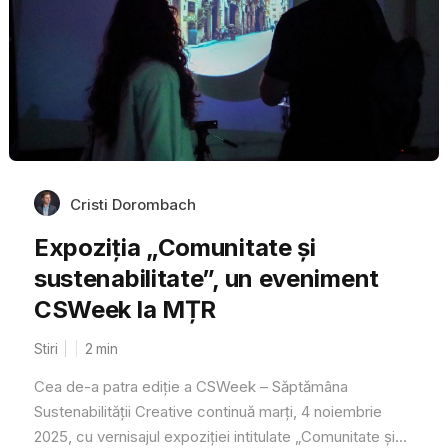
Cristi Dorombach
Expoziția „Comunitate și
sustenabilitate”, un eveniment
CSWeek la MȚR
Stiri
2
min
Cea de-a patra ediție a CSWeek – Săptămâna
Sustenabilității Creative continuă marți, 4 noiembrie
2025, cu vernisajul expoziției intitulate „Comunitate și...