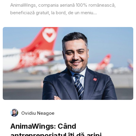
AnimaWings, compania aeriană 100% românească,
beneficiază gratuit, la bord, de un meniu...
Ovidiu Neagoe
AnimaWings: Când
antreprenoriatul îți dă aripi