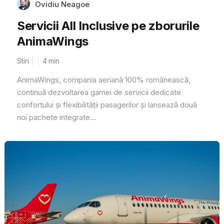
Ovidiu Neagoe
Servicii All Inclusive pe zborurile
AnimaWings
Stiri
4
min
AnimaWings, compania aeriană 100% românească,
continuă dezvoltarea gamei de servicii dedicate
confortului și flexibilității pasagerilor și lansează două
noi pachete integrate...