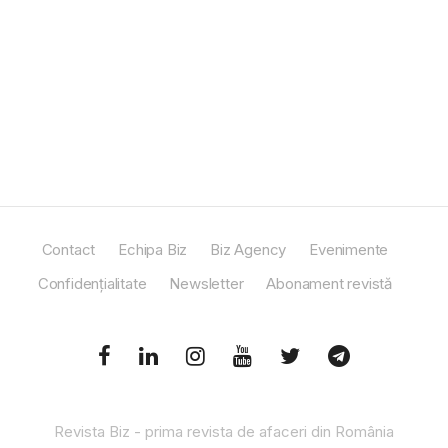
Contact
Echipa Biz
Biz Agency
Evenimente
Confidențialitate
Newsletter
Abonament revistă
Revista Biz - prima revista de afaceri din România