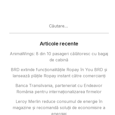
Caută
după:
Articole recente
AnimaWings: 8 din 10 pasageri călătoresc cu bagaj
de cabină
BRD extinde funcționalitățile Ropay în You BRD și
lansează plățile Ropay instant către comercianți
Banca Transilvania, parteneriat cu Endeavor
România pentru internaționalizarea firmelor
Leroy Merlin reduce consumul de energie în
magazine și recomandă soluții de economisire a
energiei