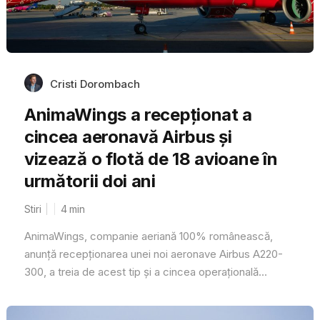
Cristi Dorombach
AnimaWings a recepționat a
cincea aeronavă Airbus și
vizează o flotă de 18 avioane în
următorii doi ani
Stiri
4
min
AnimaWings, companie aeriană 100% românească,
anunță recepționarea unei noi aeronave Airbus A220-
300, a treia de acest tip și a cincea operaţională...