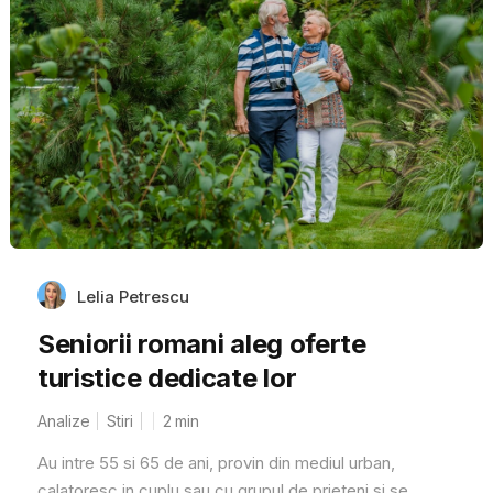
Lelia Petrescu
Seniorii romani aleg oferte
turistice dedicate lor
Analize
Stiri
2
min
Au intre 55 si 65 de ani, provin din mediul urban,
calatoresc in cuplu sau cu grupul de prieteni si se...