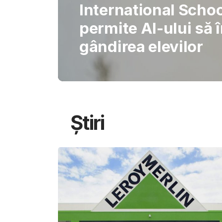
Gabriel Barliga
Oana Gheorghiu: Cu
pentru schimbare
Știri