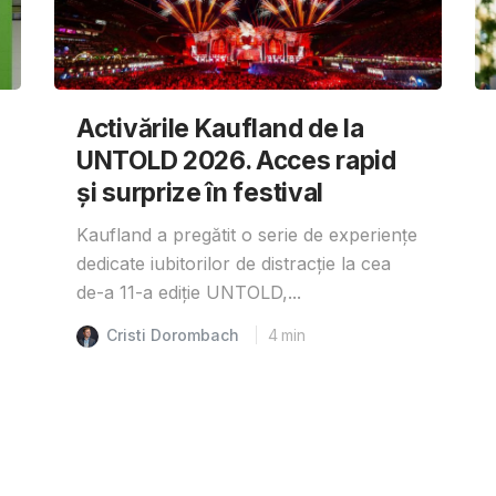
Activările Kaufland de la
UNTOLD 2026. Acces rapid
și surprize în festival
Kaufland a pregătit o serie de experiențe
dedicate iubitorilor de distracție la cea
de-a 11-a ediție UNTOLD,...
Cristi Dorombach
4
min