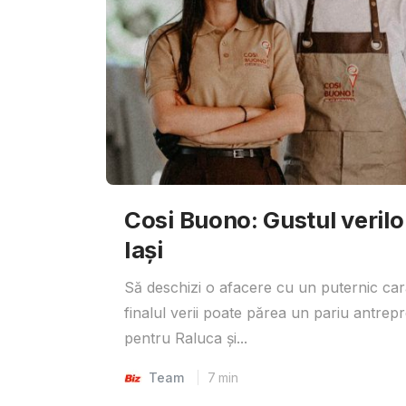
Cosi Buono: Gustul verilor 
Iași
Să deschizi o afacere cu un puternic car
finalul verii poate părea un pariu antrepr
pentru Raluca și...
Team
7
min