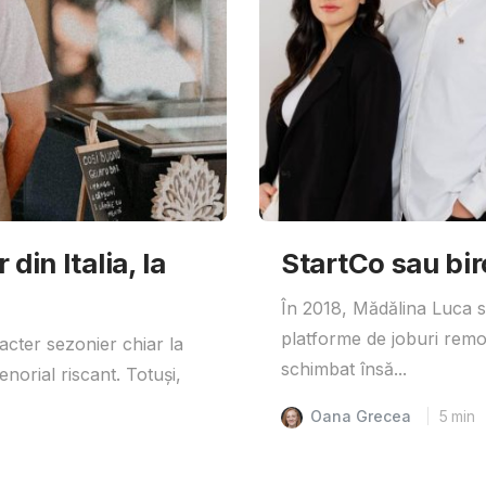
din Italia, la
StartCo sau bir
În 2018, Mădălina Luca s-
platforme de joburi remo
acter sezonier chiar la
schimbat însă...
enorial riscant. Totuși,
Oana Grecea
5
min