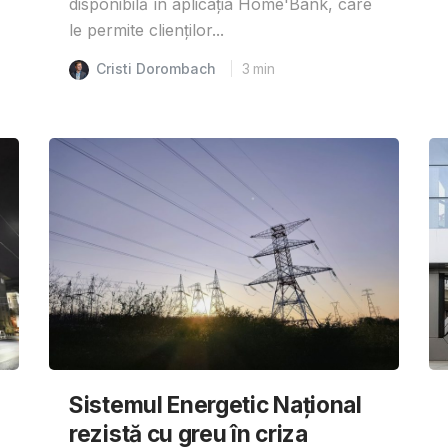
disponibilă în aplicația Home'Bank, care
le permite clienților...
Cristi Dorombach
3
min
Sistemul Energetic Național
rezistă cu greu în criza