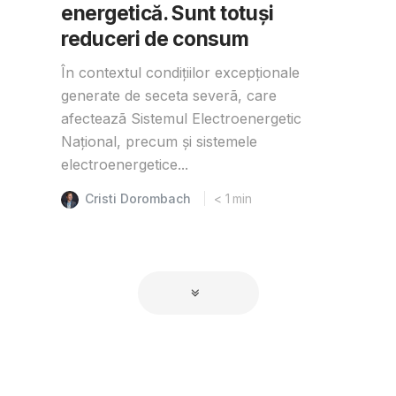
energetică. Sunt totuși
reduceri de consum
În contextul condițiilor excepționale
generate de seceta severã, care
afecteazã Sistemul Electroenergetic
Național, precum și sistemele
electroenergetice...
Cristi Dorombach
< 1
min