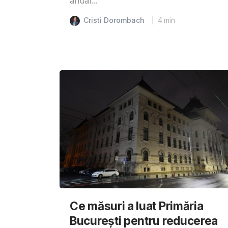
anual...
Cristi Dorombach
4
min
Ce măsuri a luat Primăria
București pentru reducerea