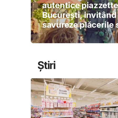
International Schoo
permite AI-ului să 
gândirea elevilor
Știri