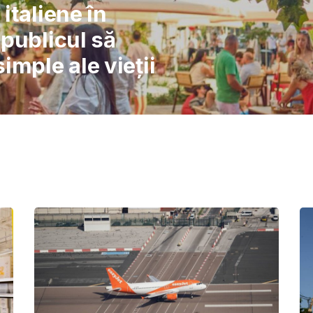
l: Școlile nu pot
înlocuiască