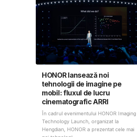
HONOR lansează noi
tehnologii de imagine pe
mobil: fluxul de lucru
cinematografic ARRI
În cadrul evenimentului HONOR Imaging
Technology Launch, organizat la
Hengdian, HONOR a prezentat cele mai