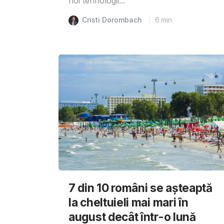
noi tehnologii...
Cristi Dorombach
6
min
7 din 10 români se așteaptă
la cheltuieli mai mari în
august decât într-o lună