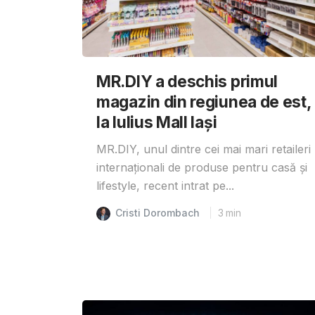
MR.DIY a deschis primul
magazin din regiunea de est,
la Iulius Mall Iași
MR.DIY, unul dintre cei mai mari retaileri
internaționali de produse pentru casă și
lifestyle, recent intrat pe...
Cristi Dorombach
3
min