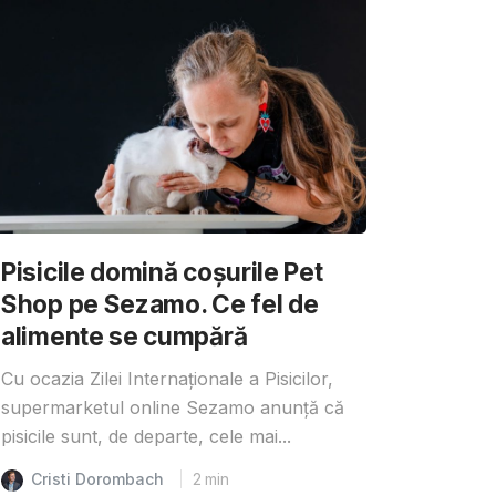
Pisicile domină coșurile Pet
Shop pe Sezamo. Ce fel de
alimente se cumpără
Cu ocazia Zilei Internaționale a Pisicilor,
supermarketul online Sezamo anunță că
pisicile sunt, de departe, cele mai...
Cristi Dorombach
2
min