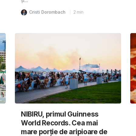
și...
Cristi Dorombach
2
min
NIBIRU, primul Guinness
World Records. Cea mai
mare porție de aripioare de