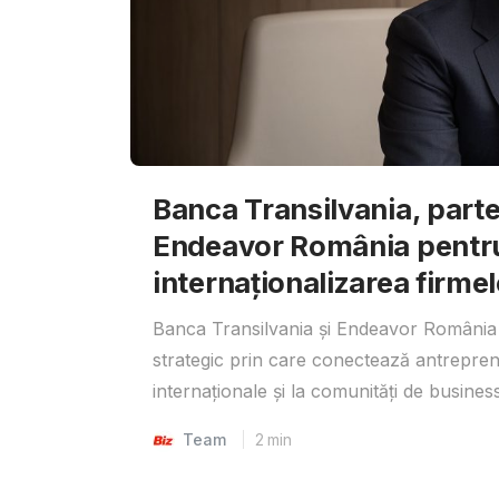
Banca Transilvania, parte
Endeavor România pentr
internaționalizarea firmel
Banca Transilvania și Endeavor România 
strategic prin care conectează antrepreno
internaționale și la comunități de business
Team
2
min