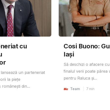
neriat cu
Cosi Buono: Gust
u
Iași
or
Să deschizi o afacere cu
finalul verii poate părea 
lansează un parteneriat
pentru Raluca și...
rii la piețe
 românești din...
Team
7
min