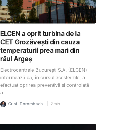
ELCEN a oprit turbina de la
CET Grozăvești din cauza
temperaturii prea mari din
râul Argeș
Electrocentrale București S.A. (ELCEN)
informează că, în cursul acestei zile, a
efectuat oprirea preventivă și controlată
a...
Cristi Dorombach
2
min