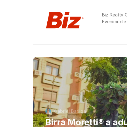
Biz Reality
Evenimente
Cristi Dorombach
Richard Joannides,