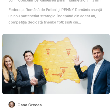
Stiri
Companii by Raiffeisen Bank
Marketing
3
min
Federația Română de Fotbal și PENNY România anunță
un nou parteneriat strategic: începând din acest an,
competiția dedicată tinerilor fotbaliști din...
Oana Grecea