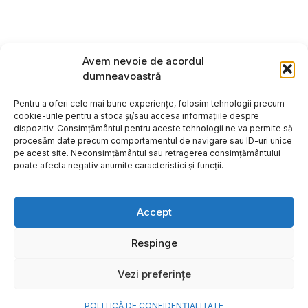
Avem nevoie de acordul
dumneavoastră
Pentru a oferi cele mai bune experiențe, folosim tehnologii precum
cookie-urile pentru a stoca și/sau accesa informațiile despre
dispozitiv. Consimțământul pentru aceste tehnologii ne va permite să
procesăm date precum comportamentul de navigare sau ID-uri unice
pe acest site. Neconsimțământul sau retragerea consimțământului
poate afecta negativ anumite caracteristici și funcții.
Accept
Respinge
Copyright ©2026
Hosting:
Vezi preferințe
POLITICĂ DE CONFIDENȚIALITATE