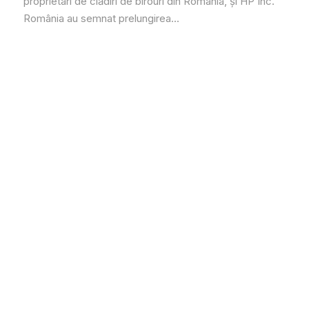
proprietari de clădiri de birouri din România, și HP Inc.
România au semnat prelungirea...