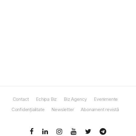
Contact
Echipa Biz
Biz Agency
Evenimente
Confidențialitate
Newsletter
Abonament revistă