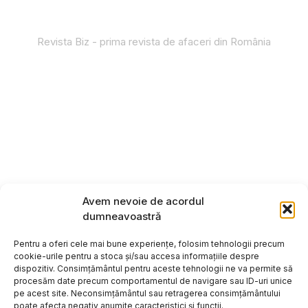
Revista Biz - prima revista de afaceri din România
Avem nevoie de acordul
dumneavoastră
Pentru a oferi cele mai bune experiențe, folosim tehnologii precum
cookie-urile pentru a stoca și/sau accesa informațiile despre
dispozitiv. Consimțământul pentru aceste tehnologii ne va permite să
procesăm date precum comportamentul de navigare sau ID-uri unice
pe acest site. Neconsimțământul sau retragerea consimțământului
poate afecta negativ anumite caracteristici și funcții.