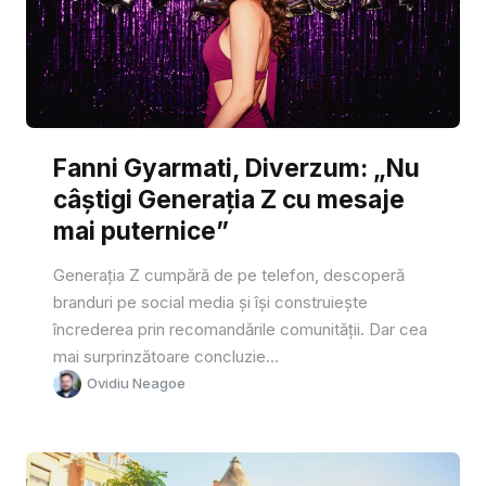
Fanni Gyarmati, Diverzum: „Nu
câștigi Generația Z cu mesaje
mai puternice”
Generația Z cumpără de pe telefon, descoperă
branduri pe social media și își construiește
încrederea prin recomandările comunității. Dar cea
mai surprinzătoare concluzie...
Ovidiu Neagoe