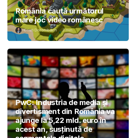
România caută următorul
mare joc video românesc
Cristi Dorombach
3
min
PwC: Industria de media și
divertisment din România va
ajunge la 5,22 mld. euro în
acest an, susținută de