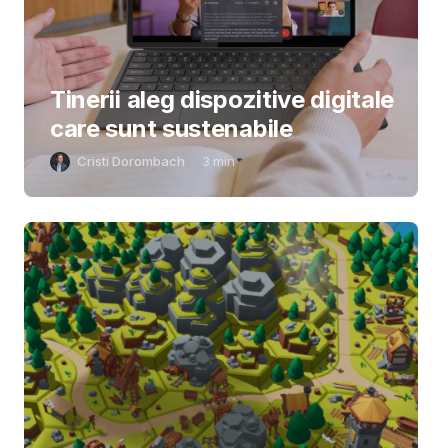
Tinerii aleg dispozitive digitale
care sunt sustenabile
Cristi Dorombach
3
min