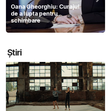
Oana Gheorghiu: Curajul
de a lupta pentru
schimbare
Știri