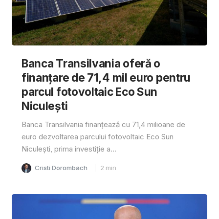
Banca Transilvania oferă o
finanțare de 71,4 mil euro pentru
parcul fotovoltaic Eco Sun
Niculești
Banca Transilvania finanțează cu 71,4 milioane de
euro dezvoltarea parcului fotovoltaic Eco Sun
Niculești, prima investiție a...
Cristi Dorombach
2
min