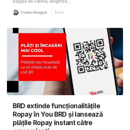
bagajul de cabină, alegerea...
Ovidiu Neagoe
4
min
BRD extinde funcționalitățile
Ropay în You BRD și lansează
plățile Ropay instant către