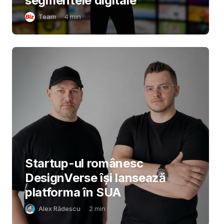
segmentele digitale
Team
4
min
Startup-ul românesc
DesignVerse își lansează
platforma în SUA
Alex Rădescu
2
min