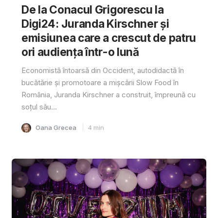
De la Conacul Grigorescu la
Digi24: Juranda Kirschner și
emisiunea care a crescut de patru
ori audiența într-o lună
Economistă întoarsă din Occident, autodidactă în
bucătărie și promotoare a mișcării Slow Food în
România, Juranda Kirschner a construit, împreună cu
soțul său...
Oana Grecea
4
min