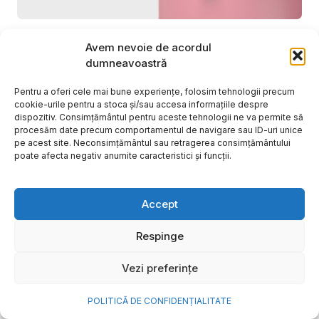
Cum transformi cele mai
Avem nevoie de acordul
frumoase amintiri ale verii într-
dumneavoastră
o bijuterie Pandora pe care o
Pentru a oferi cele mai bune experiențe, folosim tehnologii precum
porți zi de zi
cookie-urile pentru a stoca și/sau accesa informațiile despre
dispozitiv. Consimțământul pentru aceste tehnologii ne va permite să
procesăm date precum comportamentul de navigare sau ID-uri unice
Vara este, pentru mulți dintre noi, anotimpul în care
pe acest site. Neconsimțământul sau retragerea consimțământului
se întâmplă cele mai importante lucruri. Plecăm în
poate afecta negativ anumite caracteristici și funcții.
vacanțe pe care le planificăm luni...
Cristiana Todiresei
Accept
Respinge
Vezi preferințe
POLITICĂ DE CONFIDENȚIALITATE