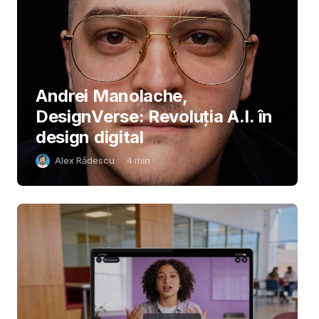
Andrei Manolache,
DesignVerse: Revoluția A.I. în
design digital
Alex Rădescu
4
min