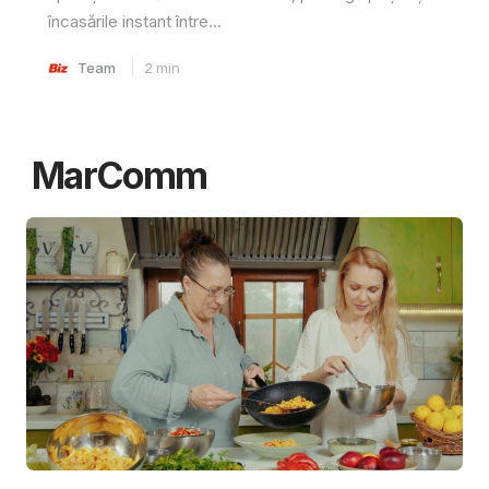
încasările instant între...
Team
2
min
MarComm