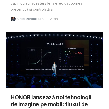
că, în cursul acestei zile, a efectuat oprirea
preventivă și controlată a...
Cristi Dorombach
2
min
HONOR lansează noi tehnologii
de imagine pe mobil: fluxul de