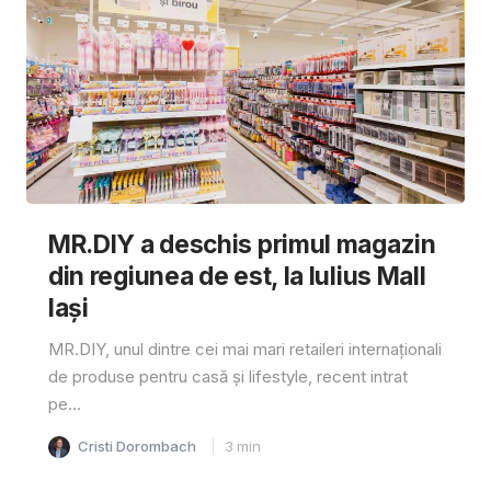
MR.DIY a deschis primul magazin
din regiunea de est, la Iulius Mall
Iași
MR.DIY, unul dintre cei mai mari retaileri internaționali
de produse pentru casă și lifestyle, recent intrat
pe...
Cristi Dorombach
3
min