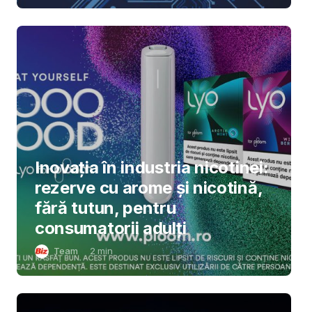
Inovația în industria nicotinei:
rezerve cu arome și nicotină,
fără tutun, pentru
consumatorii adulți
Team
2
min