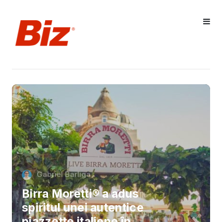
Gabriel Barliga
Birra Moretti® a adus
spiritul unei autentice
piazzette italiene în