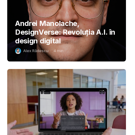
Andrei Manolache,
DesignVerse: Revoluția A.I. în
design digital
Alex Rădescu
4
min