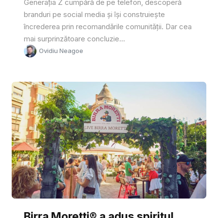
Generația Z cumpără de pe telefon, descoperă
branduri pe social media și își construiește
încrederea prin recomandările comunității. Dar cea
mai surprinzătoare concluzie...
Ovidiu Neagoe
Birra Moretti® a adus spiritul