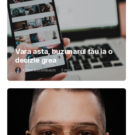
Vara asta, buzunarul tău ia o
decizie grea
Cristi Dorombach
3
min