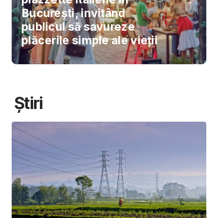
București, invitând
publicul să savureze
plăcerile simple ale vieții
Știri