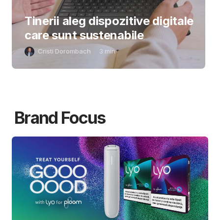
Tinerii aleg dispozitive digitale
care sunt sustenabile
Cristi Dorombach
3
min
Brand Focus