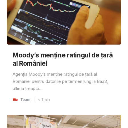
Moody’s menține ratingul de țară
al României
Agenția Moody’s menține ratingul de țară al
României pentru datoriile pe termen lung la Baa3,
ultima treaptă...
Team
< 1
min