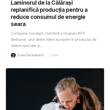
Laminorul de la Călărași
replanifică producția pentru a
reduce consumul de energie
seara
Compania Donalam, membră a Grupului AFV
Beltrame, unul dintre liderii europeni în producția de
oțeluri speciale și...
Cristi Dorombach
2
min