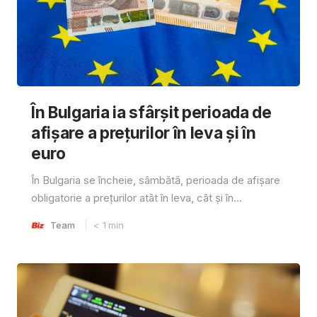
În Bulgaria ia sfârşit perioada de
afișare a prețurilor în ​​leva și în
euro
În Bulgaria se încheie, sâmbătă, perioada de afișare
obligatorie a prețurilor atât în ​​leva, cât și în...
Team
< 1
min