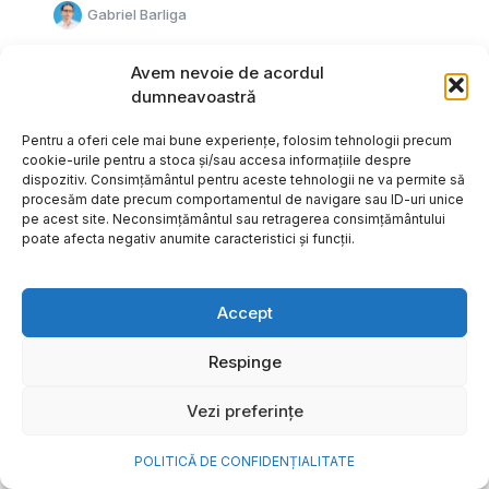
Gabriel Barliga
Avem nevoie de acordul
dumneavoastră
Pentru a oferi cele mai bune experiențe, folosim tehnologii precum
cookie-urile pentru a stoca și/sau accesa informațiile despre
dispozitiv. Consimțământul pentru aceste tehnologii ne va permite să
procesăm date precum comportamentul de navigare sau ID-uri unice
pe acest site. Neconsimțământul sau retragerea consimțământului
poate afecta negativ anumite caracteristici și funcții.
Accept
Respinge
Cum transformi cele mai
Vezi preferințe
frumoase amintiri ale verii într-
o bijuterie Pandora pe care o
POLITICĂ DE CONFIDENȚIALITATE
porți zi de zi