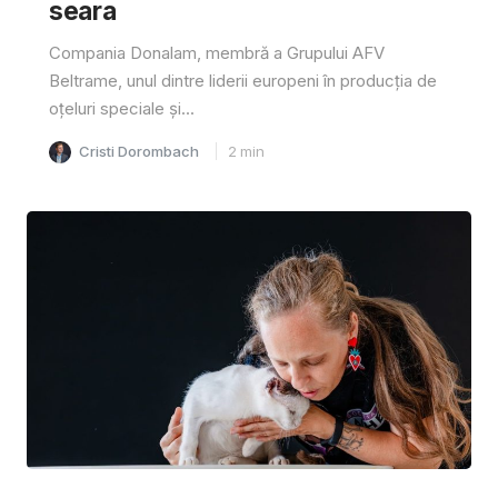
seara
Compania Donalam, membră a Grupului AFV
Beltrame, unul dintre liderii europeni în producția de
oțeluri speciale și...
Cristi Dorombach
2
min