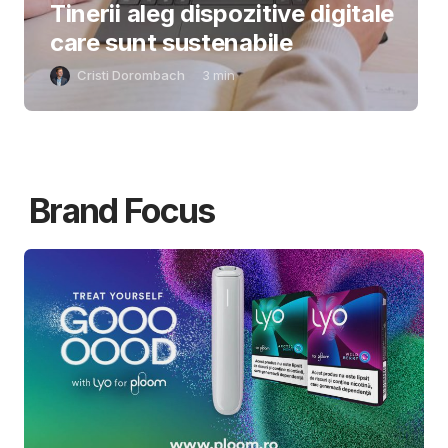
Tinerii aleg dispozitive digitale
care sunt sustenabile
Cristi Dorombach
3
min
Brand Focus