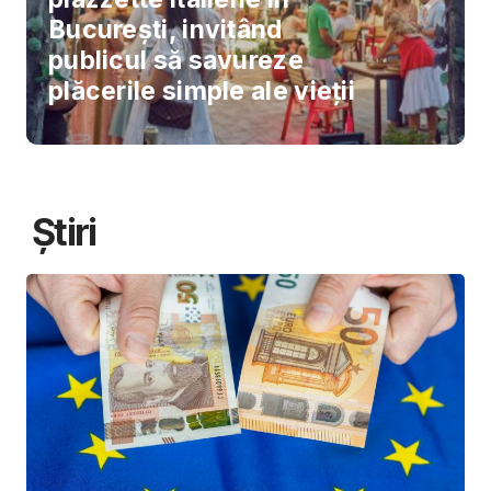
București, invitând
publicul să savureze
plăcerile simple ale vieții
Știri