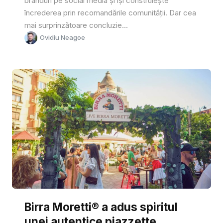
branduri pe social media și își construiește
încrederea prin recomandările comunității. Dar cea
mai surprinzătoare concluzie...
Ovidiu Neagoe
Birra Moretti® a adus spiritul
unei autentice piazzette