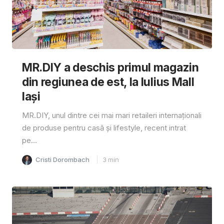
MR.DIY a deschis primul magazin
din regiunea de est, la Iulius Mall
Iași
MR.DIY, unul dintre cei mai mari retaileri internaționali
de produse pentru casă și lifestyle, recent intrat
pe...
Cristi Dorombach
3
min