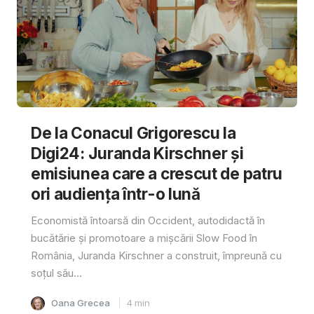
De la Conacul Grigorescu la
Digi24: Juranda Kirschner și
emisiunea care a crescut de patru
ori audiența într-o lună
Economistă întoarsă din Occident, autodidactă în
bucătărie și promotoare a mișcării Slow Food în
România, Juranda Kirschner a construit, împreună cu
soțul său...
Oana Grecea
4
min