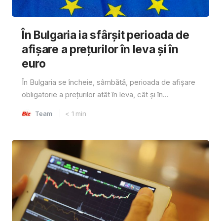
În Bulgaria ia sfârşit perioada de
afișare a prețurilor în ​​leva și în
euro
În Bulgaria se încheie, sâmbătă, perioada de afișare
obligatorie a prețurilor atât în ​​leva, cât și în...
Team
< 1
min