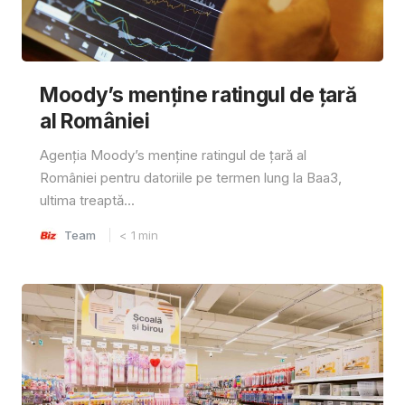
Moody’s menține ratingul de țară
al României
Agenția Moody’s menține ratingul de țară al
României pentru datoriile pe termen lung la Baa3,
ultima treaptă...
Team
< 1
min