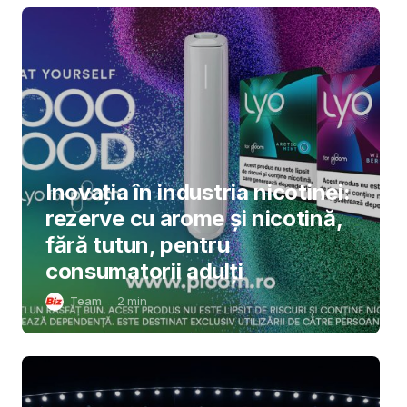
Inovația în industria nicotinei:
rezerve cu arome și nicotină,
fără tutun, pentru
consumatorii adulți
Team
2
min