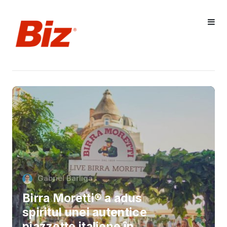
Gabriel Barliga
Birra Moretti® a adus
spiritul unei autentice
piazzette italiene în