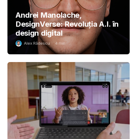
Andrei Manolache,
DesignVerse: Revoluția A.I. în
design digital
Alex Rădescu
4
min