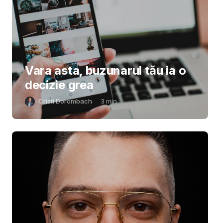
Vara asta, buzunarul tău ia o
decizie grea
Cristi Dorombach
3
min