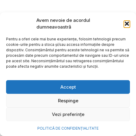
Avem nevoie de acordul
dumneavoastră
Pentru a oferi cele mai bune experiențe, folosim tehnologii precum
cookie-urile pentru a stoca și/sau accesa informațiile despre
dispozitiv. Consimțământul pentru aceste tehnologii ne va permite să
procesăm date precum comportamentul de navigare sau ID-uri unice
pe acest site. Neconsimțământul sau retragerea consimțământului
poate afecta negativ anumite caracteristici și funcții.
Accept
Cum transformi cele mai
Respinge
frumoase amintiri ale verii într-
Vezi preferințe
o bijuterie Pandora pe care o
porți zi de zi
POLITICĂ DE CONFIDENȚIALITATE