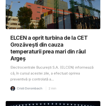
ELCEN a oprit turbina de la CET
Grozăvești din cauza
temperaturii prea mari din râul
Argeș
Electrocentrale București S.A. (ELCEN) informează
că, în cursul acestei zile, a efectuat oprirea
preventivă și controlată a...
Cristi Dorombach
2
min