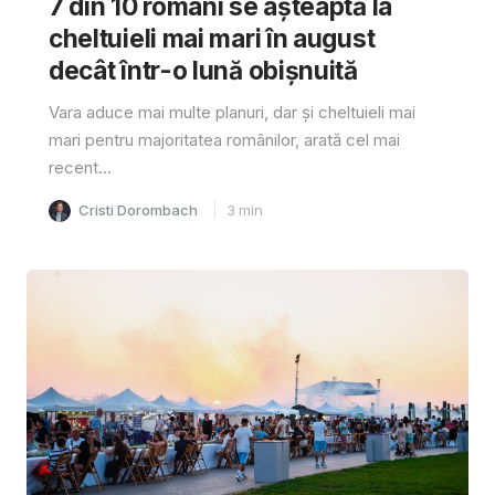
7 din 10 români se așteaptă la
cheltuieli mai mari în august
decât într-o lună obișnuită
Vara aduce mai multe planuri, dar și cheltuieli mai
mari pentru majoritatea românilor, arată cel mai
recent...
Cristi Dorombach
3
min