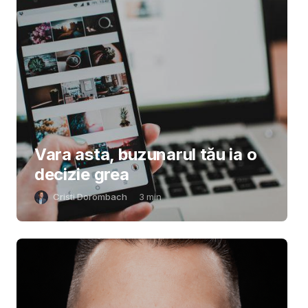
Vara asta, buzunarul tău ia o
decizie grea
Cristi Dorombach
3
min