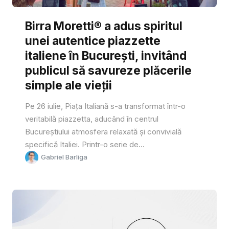
Birra Moretti® a adus spiritul
unei autentice piazzette
italiene în București, invitând
publicul să savureze plăcerile
simple ale vieții
Pe 26 iulie, Piața Italiană s-a transformat într-o
veritabilă piazzetta, aducând în centrul
Bucureștiului atmosfera relaxată și convivială
specifică Italiei. Printr-o serie de...
Gabriel Barliga