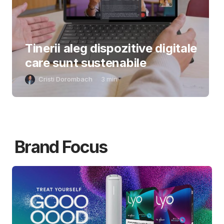
Tinerii aleg dispozitive digitale
care sunt sustenabile
Cristi Dorombach
3
min
Brand Focus