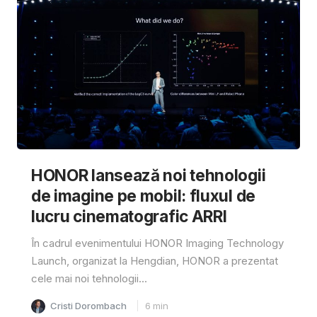
HONOR lansează noi tehnologii
de imagine pe mobil: fluxul de
lucru cinematografic ARRI
În cadrul evenimentului HONOR Imaging Technology
Launch, organizat la Hengdian, HONOR a prezentat
cele mai noi tehnologii...
Cristi Dorombach
6
min