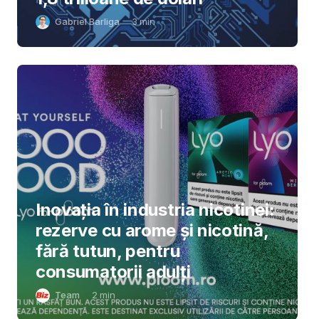
Gabriel Barliga
3
min
Inovația în industria nicotinei:
rezerve cu arome și nicotină,
fără tutun, pentru
consumatorii adulți
Team
2
min