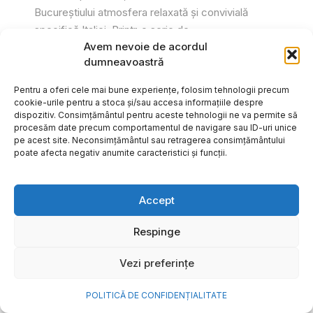
Bucureștiului atmosfera relaxată și convivială
specifică Italiei. Printr-o serie de...
Avem nevoie de acordul
Gabriel Barliga
dumneavoastră
Pentru a oferi cele mai bune experiențe, folosim tehnologii precum
cookie-urile pentru a stoca și/sau accesa informațiile despre
dispozitiv. Consimțământul pentru aceste tehnologii ne va permite să
procesăm date precum comportamentul de navigare sau ID-uri unice
pe acest site. Neconsimțământul sau retragerea consimțământului
poate afecta negativ anumite caracteristici și funcții.
Accept
Respinge
Vezi preferințe
Cum transformi cele mai
POLITICĂ DE CONFIDENȚIALITATE
frumoase amintiri ale verii într-