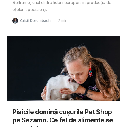
Beltrame, unul dintre liderii europeni în producția de
oțeluri speciale și...
Cristi Dorombach
2
min
Pisicile domină coșurile Pet Shop
pe Sezamo. Ce fel de alimente se