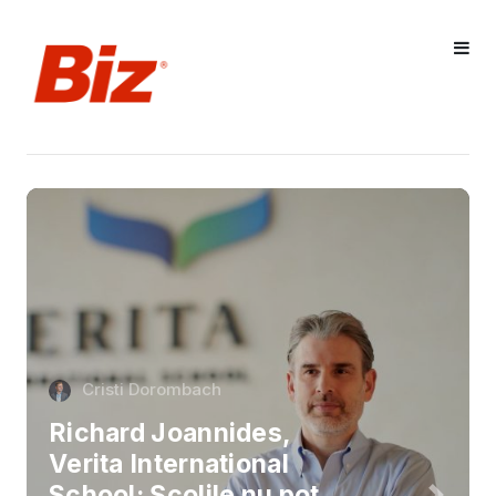
Cristi Dorombach
Richard Joannides,
Verita International
School: Școlile nu pot