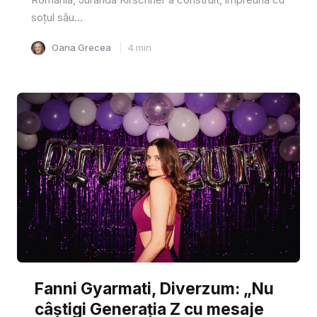
soțul său...
Oana Grecea
4
min
Fanni Gyarmati, Diverzum: „Nu
câștigi Generația Z cu mesaje