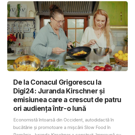
De la Conacul Grigorescu la
Digi24: Juranda Kirschner și
emisiunea care a crescut de patru
ori audiența într-o lună
Economistă întoarsă din Occident, autodidactă în
bucătărie și promotoare a mișcării Slow Food în
România, Juranda Kirschner a construit, împreună cu