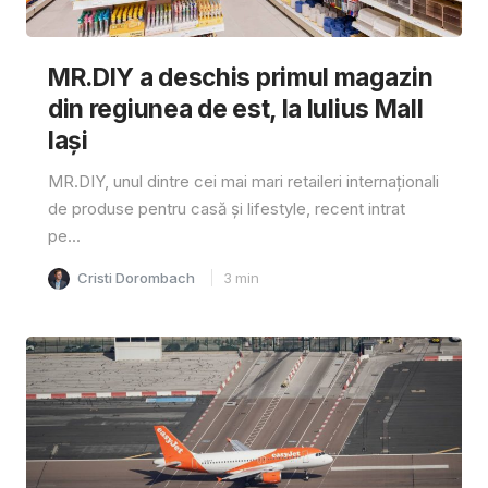
MR.DIY a deschis primul magazin
din regiunea de est, la Iulius Mall
Iași
MR.DIY, unul dintre cei mai mari retaileri internaționali
de produse pentru casă și lifestyle, recent intrat
pe...
Cristi Dorombach
3
min