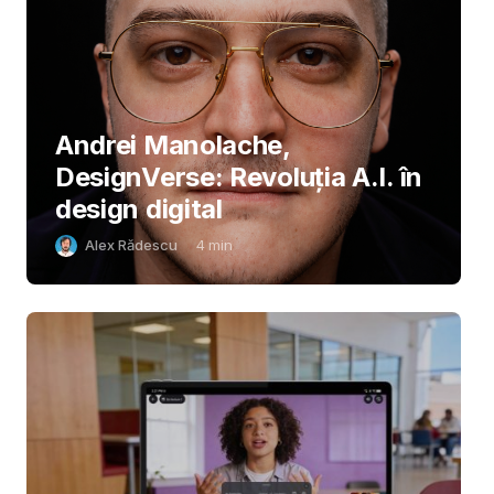
Andrei Manolache,
DesignVerse: Revoluția A.I. în
design digital
Alex Rădescu
4
min