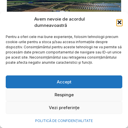
Avem nevoie de acordul
dumneavoastră
Pentru a oferi cele mai bune experiențe, folosim tehnologii precum
cookie-urile pentru a stoca și/sau accesa informațiile despre
dispozitiv. Consimțământul pentru aceste tehnologii ne va permite să
procesăm date precum comportamentul de navigare sau ID-uri unice
pe acest site. Neconsimțământul sau retragerea consimțământului
poate afecta negativ anumite caracteristici și funcții.
NOVA Power & Gas: un program
Accept
de investiții de un miliard de
euro și o nouă promisiune de
Respinge
brand: „Energie simplă. Pentru
Vezi preferințe
o viață mai bună”
POLITICĂ DE CONFIDENȚIALITATE
După aproape 20 de ani în care a investit în