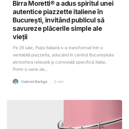
Birra Moretti® a adus spiritul unei
autentice piazzette italiene în
București, invitând publicul să
savureze plăcerile simple ale
vieții
Pe 26 iulie, Piața Italiană s-a transformat într-o
veritabilă piazzetta, aducând în centrul Bucureștiului
atmosfera relaxată și convivială specifică Italiei.
Printr-o serie de...
Gabriel Barliga
2
min