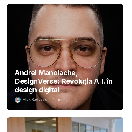
Andrei Manolache,
DesignVerse: Revoluția A.I. în
design digital
Alex Rădescu
4
min