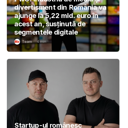
divertisment din România va
ajunge la 5,22 mld. euro în
acest an, susținută de
segmentele digitale
Team
4
min
Startup-ul românesc