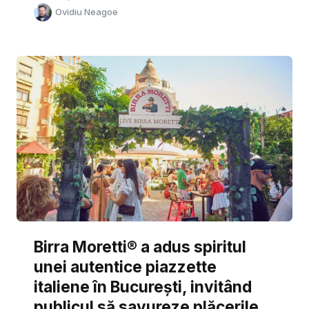
Ovidiu Neagoe
Birra Moretti® a adus spiritul
unei autentice piazzette
italiene în București, invitând
publicul să savureze plăcerile