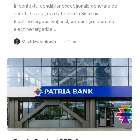
În contextul condițiilor excepționale generate de
seceta severã, care afecteazã Sistemul
Electroenergetic Național, precum și sistemele
electroenergetice...
Cristi Dorombach
< 1
min