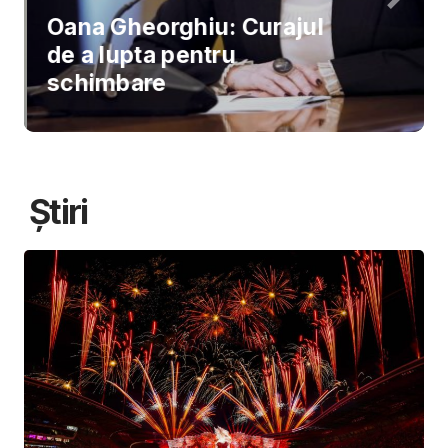
Oana Gheorghiu: Curajul
de a lupta pentru
schimbare
Știri