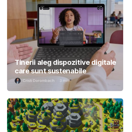
Tinerii aleg dispozitive digitale
care sunt sustenabile
Cristi Dorombach
3
min