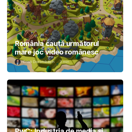
România caută următorul
mare joc video românesc
Cristi Dorombach
3
min
PwC: Industria de media și