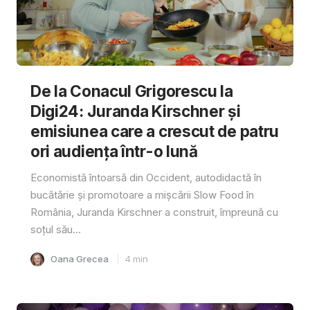
De la Conacul Grigorescu la
Digi24: Juranda Kirschner și
emisiunea care a crescut de patru
ori audiența într-o lună
Economistă întoarsă din Occident, autodidactă în
bucătărie și promotoare a mișcării Slow Food în
România, Juranda Kirschner a construit, împreună cu
soțul său...
Oana Grecea
4
min