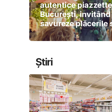
International Schoo
permite AI-ului să
gândirea elevilor
Știri