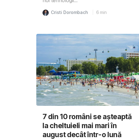
noi tehnologii...
Cristi Dorombach
6
min
7 din 10 români se așteaptă
la cheltuieli mai mari în
august decât într-o lună