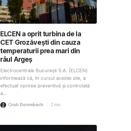
ELCEN a oprit turbina de la
CET Grozăvești din cauza
temperaturii prea mari din
râul Argeș
Electrocentrale București S.A. (ELCEN)
informează că, în cursul acestei zile, a
efectuat oprirea preventivă și controlată
a...
Cristi Dorombach
2
min