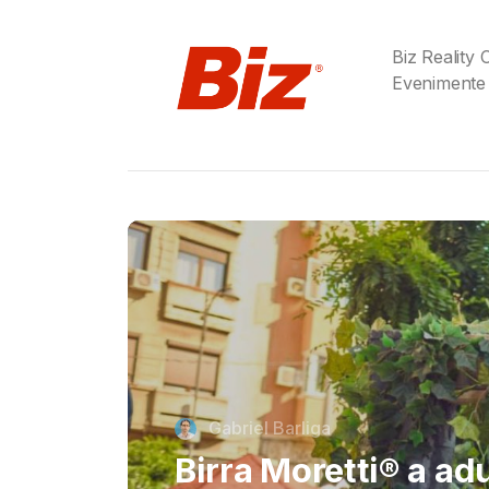
Biz Reality
Evenimente
Cristi Dorombach
Richard Joannides,