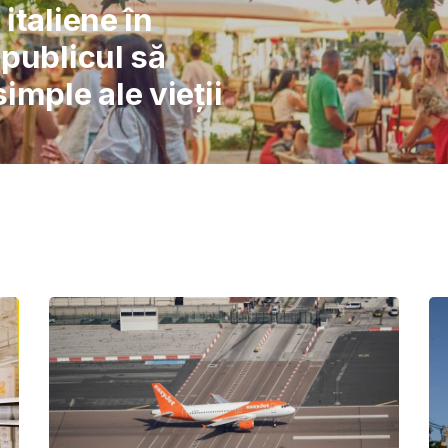
l: Școlile nu pot
 înlocuiască