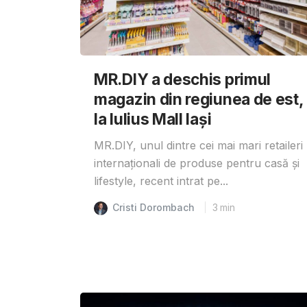
MR.DIY a deschis primul
magazin din regiunea de est,
la Iulius Mall Iași
MR.DIY, unul dintre cei mai mari retaileri
internaționali de produse pentru casă și
lifestyle, recent intrat pe...
Cristi Dorombach
3
min