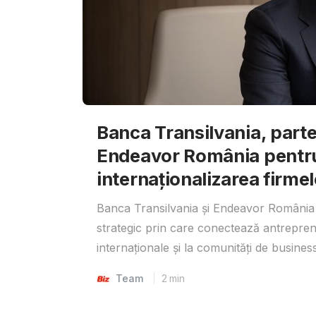
Banca Transilvania, parte
Endeavor România pentr
internaționalizarea firmel
Banca Transilvania și Endeavor România 
strategic prin care conectează antrepreno
internaționale și la comunități de business
Team
2
min