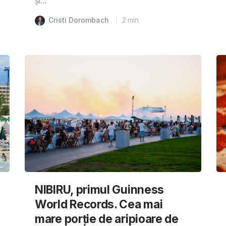
și...
Cristi Dorombach
2
min
NIBIRU, primul Guinness
World Records. Cea mai
mare porție de aripioare de