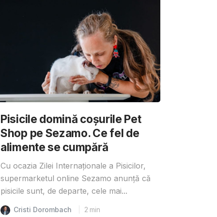
Pisicile domină coșurile Pet
Shop pe Sezamo. Ce fel de
alimente se cumpără
Cu ocazia Zilei Internaționale a Pisicilor,
supermarketul online Sezamo anunță că
pisicile sunt, de departe, cele mai...
Cristi Dorombach
2
min