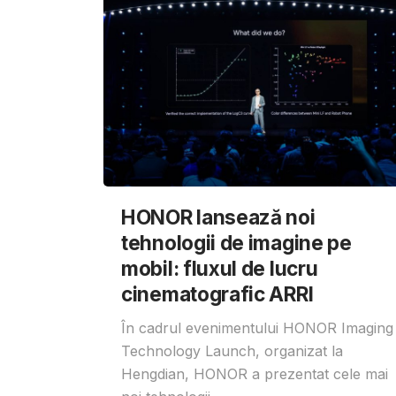
HONOR lansează noi
tehnologii de imagine pe
mobil: fluxul de lucru
cinematografic ARRI
În cadrul evenimentului HONOR Imaging
Technology Launch, organizat la
Hengdian, HONOR a prezentat cele mai