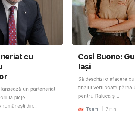
neriat cu
Cosi Buono: Gust
u
Iași
or
Să deschizi o afacere cu
finalul verii poate părea 
lansează un parteneriat
pentru Raluca și...
rii la piețe
 românești din...
Team
7
min