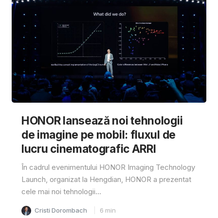
HONOR lansează noi tehnologii
de imagine pe mobil: fluxul de
lucru cinematografic ARRI
În cadrul evenimentului HONOR Imaging Technology
Launch, organizat la Hengdian, HONOR a prezentat
cele mai noi tehnologii...
Cristi Dorombach
6
min