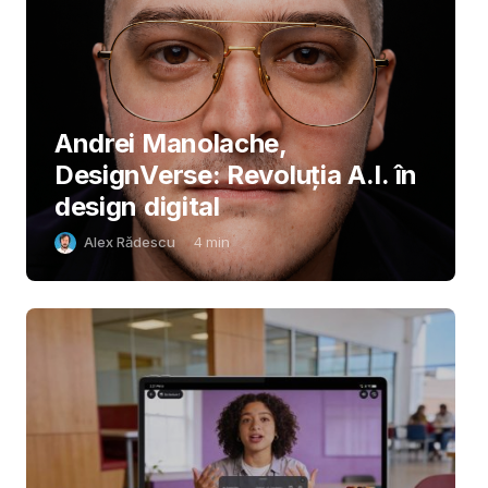
Andrei Manolache,
DesignVerse: Revoluția A.I. în
design digital
Alex Rădescu
4
min