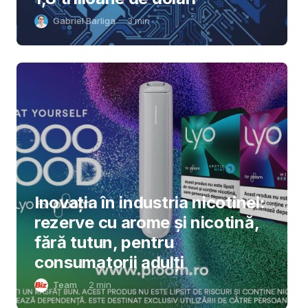
Gabriel Barliga
3
min
Inovația în industria nicotinei:
rezerve cu arome și nicotină,
fără tutun, pentru
consumatorii adulți
Team
2
min