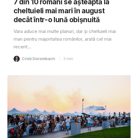
7 din 10 români se așteaptă la
cheltuieli mai mari în august
decât într-o lună obișnuită
Vara aduce mai multe planuri, dar și cheltuieli mai
mari pentru majoritatea românilor, arată cel mai
recent...
Cristi Dorombach
3
min