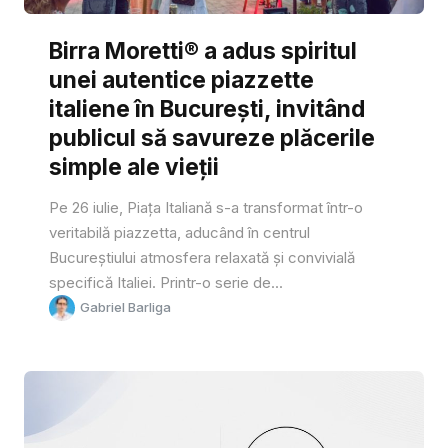
Birra Moretti® a adus spiritul
unei autentice piazzette
italiene în București, invitând
publicul să savureze plăcerile
simple ale vieții
Pe 26 iulie, Piața Italiană s-a transformat într-o
veritabilă piazzetta, aducând în centrul
Bucureștiului atmosfera relaxată și convivială
specifică Italiei. Printr-o serie de...
Gabriel Barliga