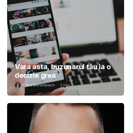
Vara asta, buzunarul tău ia o
decizie grea
Cristi Dorombach
3
min