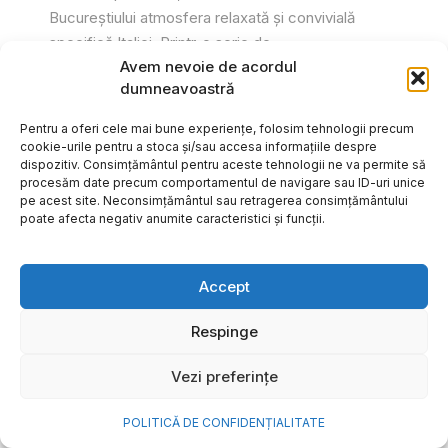
Bucureștiului atmosfera relaxată și convivială
specifică Italiei. Printr-o serie de...
Avem nevoie de acordul
Gabriel Barliga
dumneavoastră
Pentru a oferi cele mai bune experiențe, folosim tehnologii precum
cookie-urile pentru a stoca și/sau accesa informațiile despre
dispozitiv. Consimțământul pentru aceste tehnologii ne va permite să
procesăm date precum comportamentul de navigare sau ID-uri unice
pe acest site. Neconsimțământul sau retragerea consimțământului
poate afecta negativ anumite caracteristici și funcții.
Accept
Respinge
Vezi preferințe
Cum transformi cele mai
POLITICĂ DE CONFIDENȚIALITATE
frumoase amintiri ale verii într-