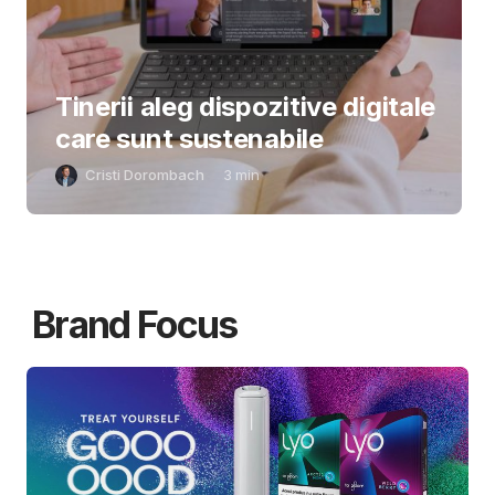
Tinerii aleg dispozitive digitale
care sunt sustenabile
Cristi Dorombach
3
min
Brand Focus