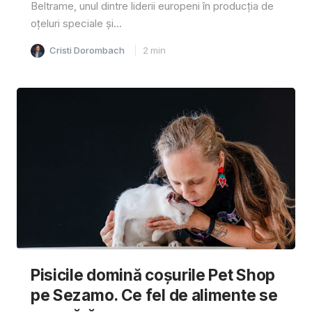
Beltrame, unul dintre liderii europeni în producția de
oțeluri speciale și...
Cristi Dorombach
2
min
Pisicile domină coșurile Pet Shop
pe Sezamo. Ce fel de alimente se