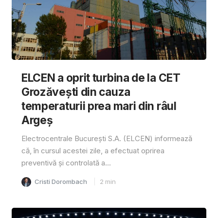
ELCEN a oprit turbina de la CET
Grozăvești din cauza
temperaturii prea mari din râul
Argeș
Electrocentrale București S.A. (ELCEN) informează
că, în cursul acestei zile, a efectuat oprirea
preventivă și controlată a...
Cristi Dorombach
2
min