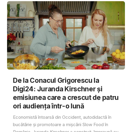
De la Conacul Grigorescu la
Digi24: Juranda Kirschner și
emisiunea care a crescut de patru
ori audiența într-o lună
Economistă întoarsă din Occident, autodidactă în
bucătărie și promotoare a mișcării Slow Food în
România, Juranda Kirschner a construit, împreună cu