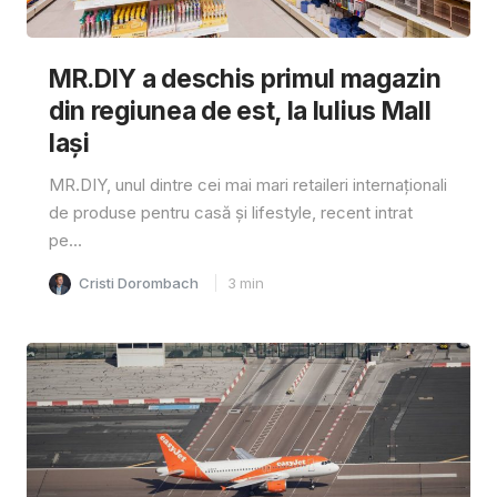
MR.DIY a deschis primul magazin
din regiunea de est, la Iulius Mall
Iași
MR.DIY, unul dintre cei mai mari retaileri internaționali
de produse pentru casă și lifestyle, recent intrat
pe...
Cristi Dorombach
3
min