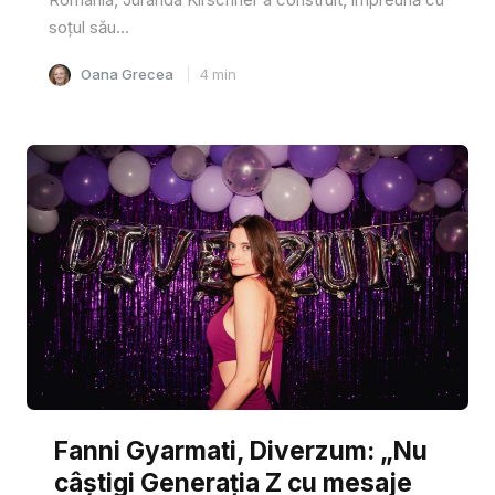
soțul său...
Oana Grecea
4
min
Fanni Gyarmati, Diverzum: „Nu
câștigi Generația Z cu mesaje