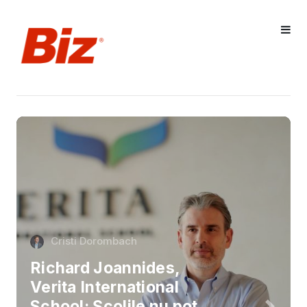
Cristi Dorombach
Richard Joannides,
Verita International
School: Școlile nu pot