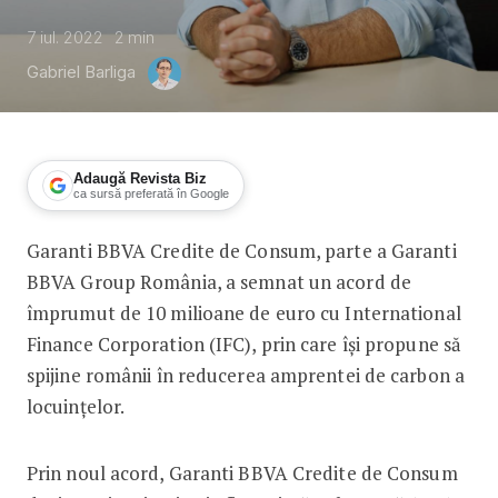
7 iul. 2022
2
min
Gabriel Barliga
Adaugă Revista Biz
ca sursă preferată în Google
Garanti BBVA Credite de Consum, parte a Garanti
Garanti BBVA Credite de Consum prime
BBVA Group România, a semnat un acord de
împrumut de 10 milioane de euro cu International
Finance Corporation (IFC), prin care își propune să
spijine românii în reducerea amprentei de carbon a
locuințelor.
Prin noul acord, Garanti BBVA Credite de Consum