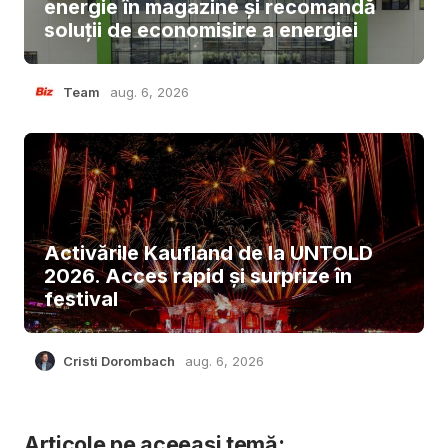
energie în magazine și recomandă
soluții de economisire a energiei
Team
aug. 6, 2026
Activările Kaufland de la UNTOLD
2026. Acces rapid și surprize în
festival
Cristi Dorombach
aug. 6, 2026
Articole pe aceeași temă: