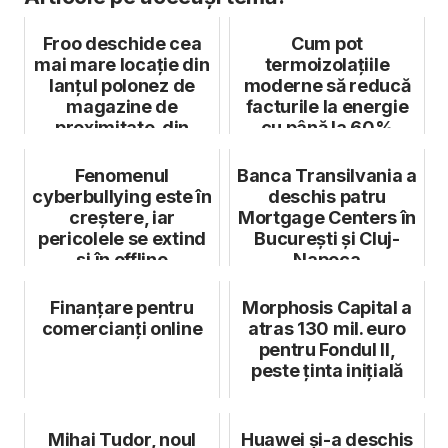
Froo deschide cea
Cum pot
mai mare locație din
termoizolațiile
lanțul polonez de
moderne să reducă
magazine de
facturile la energie
proximitate din
cu până la 60%
România
Fenomenul
Banca Transilvania a
cyberbullying este în
deschis patru
creştere, iar
Mortgage Centers în
pericolele se extind
București și Cluj-
şi în offline
Napoca
Finanțare pentru
Morphosis Capital a
comercianți online
atras 130 mil. euro
pentru Fondul II,
peste ținta inițială
Mihai Tudor, noul
Huawei și-a deschis