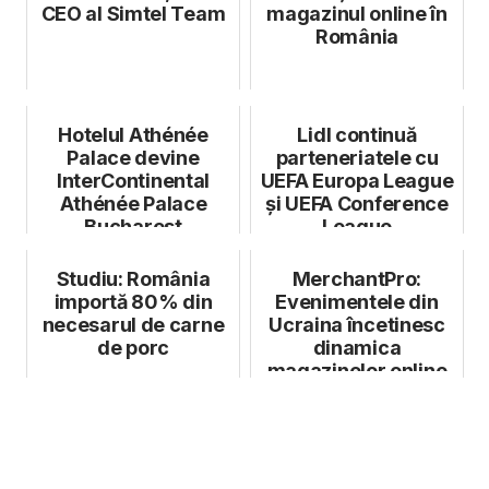
CEO al Simtel Team
magazinul online în
România
Hotelul Athénée
Lidl continuă
Palace devine
parteneriatele cu
InterContinental
UEFA Europa League
Athénée Palace
și UEFA Conference
Bucharest
League
Studiu: România
MerchantPro:
importă 80% din
Evenimentele din
necesarul de carne
Ucraina încetinesc
de porc
dinamica
magazinelor online