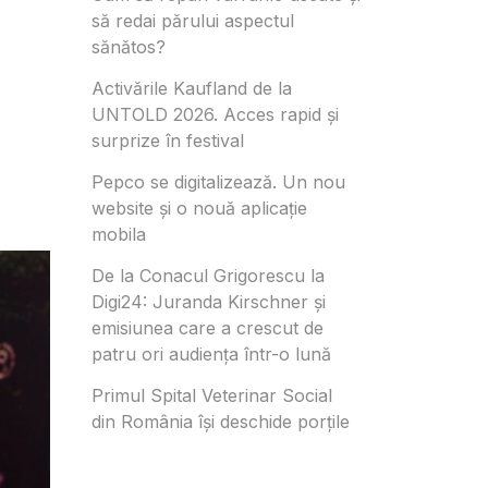
să redai părului aspectul
sănătos?
Activările Kaufland de la
UNTOLD 2026. Acces rapid și
surprize în festival
Pepco se digitalizează. Un nou
website și o nouă aplicație
mobila
De la Conacul Grigorescu la
Digi24: Juranda Kirschner și
emisiunea care a crescut de
patru ori audiența într-o lună
Primul Spital Veterinar Social
din România își deschide porțile