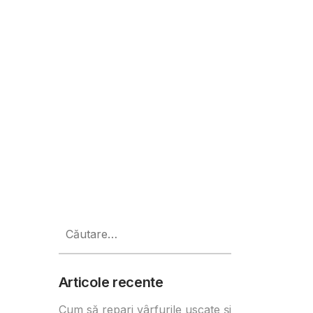
ură campaniei HORA
Caută
după:
Articole recente
Cum să repari vârfurile uscate și