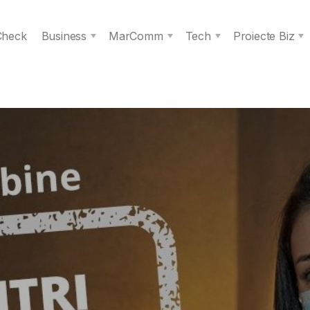
 Check
Business
MarComm
Tech
Proiecte Biz