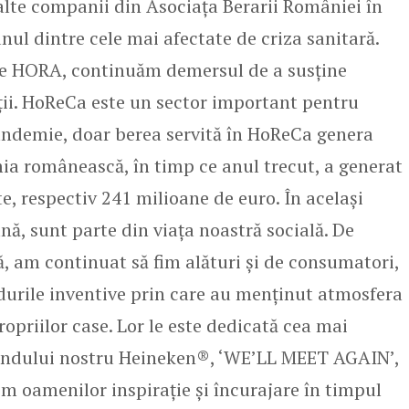
alte companii din Asociața Berarii României în
nul dintre cele mai afectate de criza sanitară.
de HORA, continuăm demersul de a susține
ății. HoReCa este un sector important pentru
andemie, doar berea servită în HoReCa genera
ia românească, în timp ce anul trecut, a generat
, respectiv 241 milioane de euro. În același
nă, sunt parte din viața noastră socială. De
ă, am continuat să fim alături și de consumatori,
urile inventive prin care au menținut atmosfera
 propriilor case. Lor le este dedicată cea mai
andului nostru Heineken®, ‘WE’LL MEET AGAIN’,
im oamenilor inspirație și încurajare în timpul