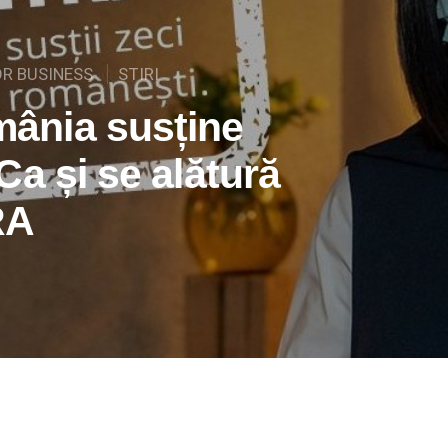
OR BUSINESS
STIRI
ânia susține
a și se alătură
RA