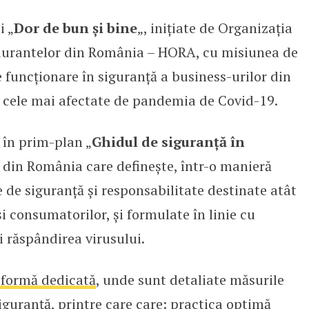
 „
Dor de bun și bine
„, inițiate de Organizaţia
ne industria HoReCa și se alăt
taurantelor din România – HORA, cu misiunea de
e funcționare în siguranță a business-urilor din
 cele mai afectate de pandemia de Covid-19.
e în prim-plan „
Ghidul de siguranță în
 din România care definește, într-o manieră
de siguranță și responsabilitate destinate atât
și consumatorilor, și formulate în linie cu
i răspândirea virusului.
tformă dedicată
, unde sunt detaliate măsurile
siguranță, printre care care: practica optimă