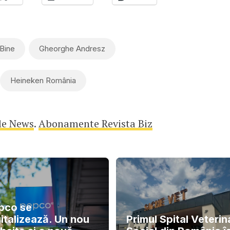
Bine
Gheorghe Andresz
Heineken România
le News
.
Abonamente Revista Biz
pco se
italizează. Un nou
Primul Spital Veterin