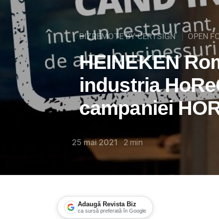
BIZREMOTE BY CERTSIGN
OPEN F
HEINEKEN Rom
industria HoReC
campaniei HO
25 mai 2021
2
min
Adaugă Revista Biz
ca sursă preferată în Google