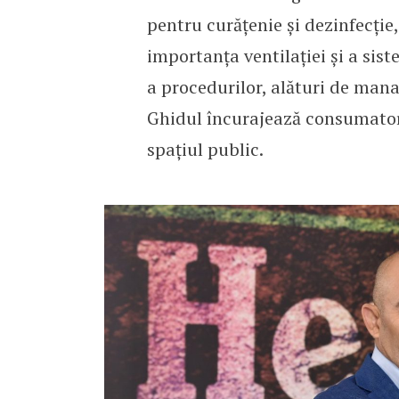
pentru curățenie și dezinfecție
importanța ventilației și a sist
a procedurilor, alături de man
Ghidul încurajează consumatori
spațiul public.