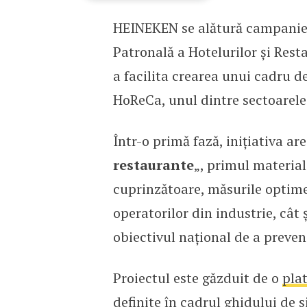
HEINEKEN se alătură campaniei
HEINEKEN România susți
Patronală a Hotelurilor şi Res
a facilita crearea unui cadru d
HoReCa, unul dintre sectoarele
Într-o primă fază, inițiativa ar
restaurante
„, primul material
cuprinzătoare, măsurile optime 
operatorilor din industrie, cât 
obiectivul național de a preven
Proiectul este găzduit de o
pla
definite în cadrul ghidului de 