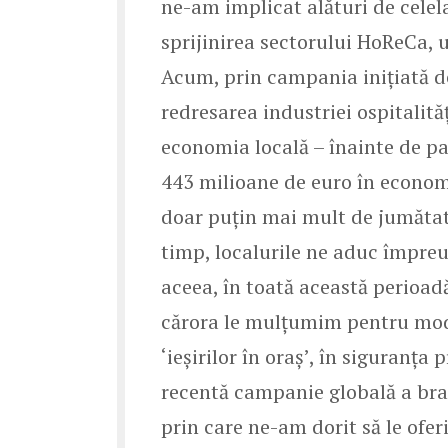
ne-am implicat alături de celel
sprijinirea sectorului HoReCa, u
Acum, prin campania inițiată 
redresarea industriei ospitalit
economia locală – înainte de p
443 milioane de euro în econom
doar puțin mai mult de jumătate
timp, localurile ne aduc împreu
aceea, în toată această perioad
cărora le mulțumim pentru mod
‘ieșirilor în oraș’, în siguranța
recentă campanie globală a br
prin care ne-am dorit să le ofer