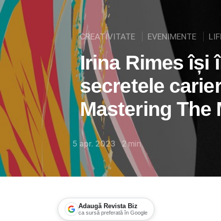
CREATIVITATE
EVENIMENTE
LI
Irina Rimes își
secretele carier
Mastering The
5 apr. 2023
2
min
Adaugă Revista Biz
ca sursă preferată în Google