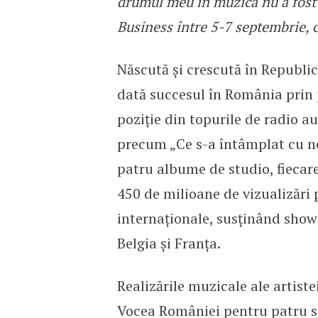
drumul meu în muzică nu a fost l
Business între 5-7 septembrie, ca
Născută și crescută în Republi
dată succesul în România prin p
poziție din topurile de radio a
precum „Ce s-a întâmplat cu noi
patru albume de studio, fiecare
450 de milioane de vizualizări 
internaționale, susținând show-u
Belgia și Franța.
Realizările muzicale ale artiste
Vocea României pentru patru s