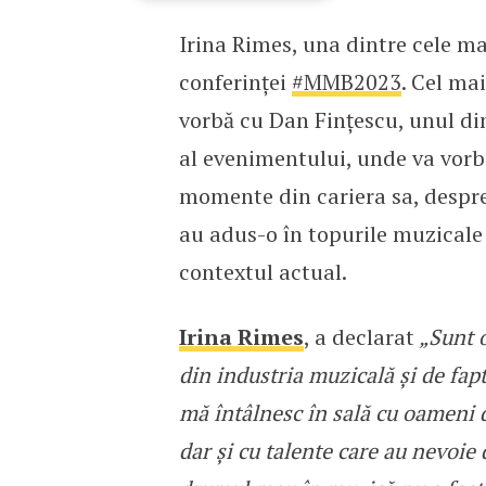
Irina Rimes, una dintre cele ma
Irina Rimes își împărtăș
conferinței
#MMB2023
. Cel ma
vorbă cu Dan Fințescu, unul di
al evenimentului, unde va vorbi
momente din cariera sa, despre d
au adus-o în topurile muzicale 
contextul actual.
Irina Rimes
, a declarat
„Sunt o
din industria muzicală și de fapt
mă întâlnesc în sală cu oameni di
dar și cu talente care au nevoie 