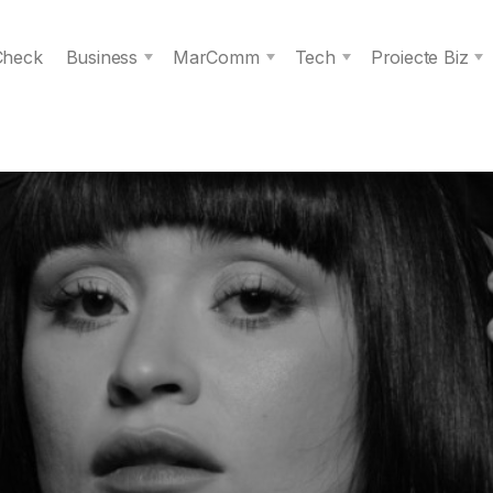
 Check
Business
MarComm
Tech
Proiecte Biz