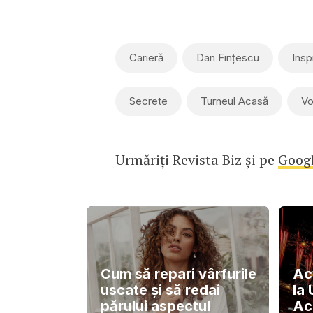
Carieră
Dan Fințescu
Insp
Secrete
Turneul Acasă
Vo
Urmăriți Revista Biz și pe
Goog
Cum să repari vârfurile
Ac
uscate și să redai
la
părului aspectul
Ac