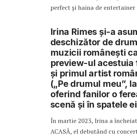
perfect și haina de entertainer
Irina Rimes și-a asum
deschizător de drumur
muzicii românești ca
preview-ul acestuia 
și primul artist rom
(„Pe drumul meu”, l
oferind fanilor o fere
scenă și în spatele e
În martie 2023, Irina a încheia
ACASĂ, el debutând cu concertul