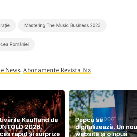
irație
Mastering The Music Business 2023
cea României
le News
.
Abonamente Revista Biz
tivările Kaufland de
Pepco se
 UNTOLD 2026.
digitalizează. Un no
ces rapid și surprize
website și o nouă