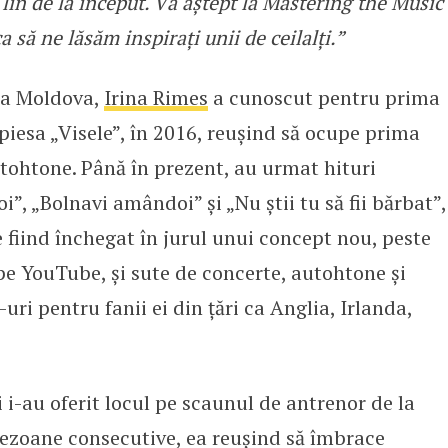
in de la început. Vă aștept la Mastering the Music
 să ne lăsăm inspirați unii de ceilalți.”
ca Moldova,
Irina Rimes
a cunoscut pentru prima
iesa „Visele”, în 2016, reușind să ocupe prima
utohtone. Până în prezent, au urmat hituri
”, „Bolnavi amândoi” și „Nu știi tu să fii bărbat”,
 fiind închegat în jurul unui concept nou, peste
pe YouTube, și sute de concerte, autohtone și
ri pentru fanii ei din țări ca Anglia, Irlanda,
i i-au oferit locul pe scaunul de antrenor de la
ezoane consecutive, ea reușind să îmbrace