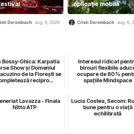
festival
aplicație mobila
isti Dorombach
aug. 6, 2026
Cristi Dorombach
aug. 6, 
a Bossy-Ghica: Karpatia
Interesul ridicat pent
rse Show și Domeniul
birouri flexibile aduc
acuzino de la Florești se
ocupare de 80% pent
ompletează recipro...
spațiile Mindspace
eneriat Lavazza - Finala
Lucia Costea, Secom: Ru
Nitto ATP
bune pentru o viață
echilibrată