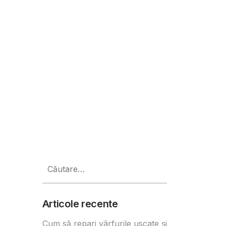
rința Mastering The Music Busines
Caută
după:
Articole recente
Cum să repari vârfurile uscate și