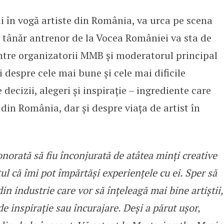
i în vogă artiste din România, va urca pe scena
ește secretele carierei la confe
i tânăr antrenor de la Vocea României va sta de
ntre organizatorii MMB și moderatorul principal
 despre cele mai bune și cele mai dificile
ecizii, alegeri și inspirație – ingrediente care
din România, dar și despre viața de artist în
norată să fiu înconjurată de atâtea minți creative
ul că îmi pot împărtăși experiențele cu ei. Sper să
n industrie care vor să înțeleagă mai bine artiștii,
de inspirație sau încurajare. Deși a părut ușor,