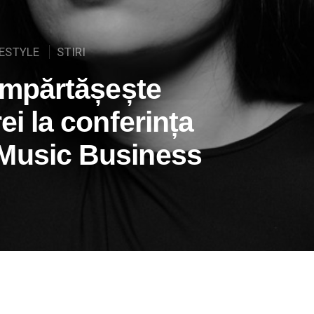
FESTYLE
STIRI
 împărtășește
ei la conferința
 Music Business