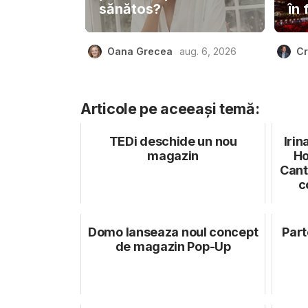
sănătos?
în 
Oana Grecea
aug. 6, 2026
Cr
Articole pe aceeași temă:
TEDi deschide un nou
Irin
magazin
Ho
Cant
c
Domo lanseaza noul concept
Part
de magazin Pop-Up