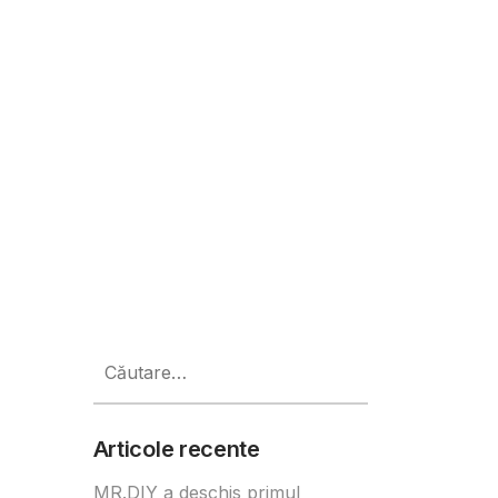
 1075 de premii garantate
Caută
după:
Articole recente
MR.DIY a deschis primul