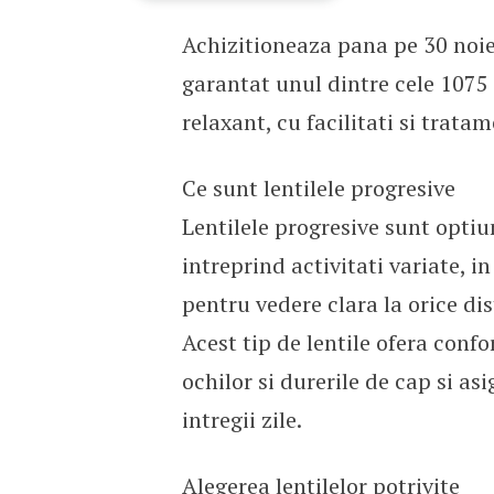
Achizitioneaza pana pe 30 noiem
Lentilele progresive Ho
garantat unul dintre cele 1075
relaxant, cu facilitati si trata
Ce sunt lentilele progresive
Lentilele progresive sunt opti
intreprind activitati variate, in
pentru vedere clara la orice di
Acest tip de lentile ofera confo
ochilor si durerile de cap si a
intregii zile.
Alegerea lentilelor potrivite