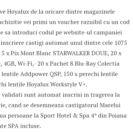
ive Hoyalux de la oricare dintre magazinele
 achizitie vei primi un voucher razuibil cu un cod
este sa introduci codul pe website-ul campaniei
inscriere castigi automat unul dintre cele 1075
GB, 5 x Pix Mont Blanc STARWALKER DOUE, 20 x
, 4GB, Wi-Fi,- 20 x Pachet 8 Blu-Ray Colectia
 lentile Addpower QSP, 150 x perechi lentile
chi lentile Hoyalux Workstyle V+.
 validati sunt automat inscrisi in tragerea la
ie, cand se desemneaza castigatorul Marelui
a persoane la Sport Hotel & Spa 4* din Poiana
nte SPA incluse.