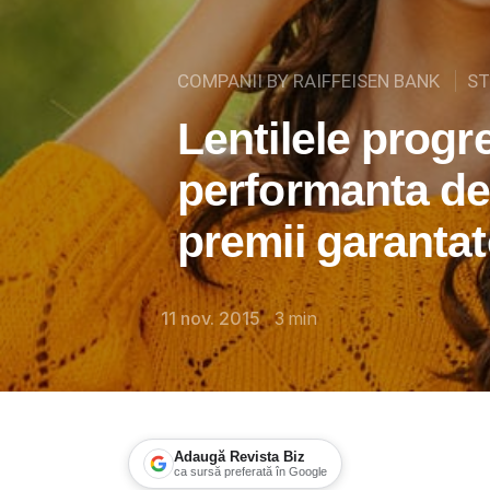
COMPANII BY RAIFFEISEN BANK
ST
Lentilele progr
performanta de
premii garantat
11 nov. 2015
3
min
Adaugă Revista Biz
ca sursă preferată în Google