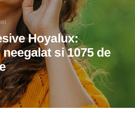
IRI
esive Hoyalux:
 neegalat si 1075 de
e