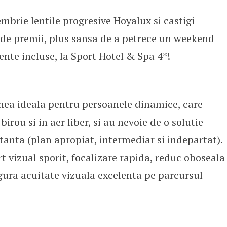
brie lentile progresive Hoyalux si castigi
yalux: performanta de neegalat si
 de premii, plus sansa de a petrece un weekend
mente incluse, la Sport Hotel & Spa 4*!
unea ideala pentru persoanele dinamice, care
 birou si in aer liber, si au nevoie de o solutie
stanta (plan apropiat, intermediar si indepartat).
rt vizual sporit, focalizare rapida, reduc oboseala
sigura acuitate vizuala excelenta pe parcursul