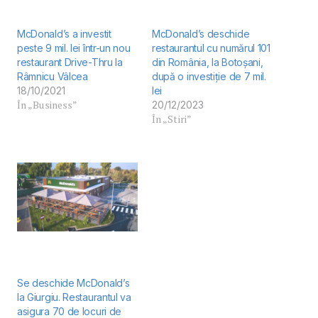
McDonald’s a investit
McDonald’s deschide
peste 9 mil. lei într-un nou
restaurantul cu numărul 101
restaurant Drive-Thru la
din România, la Botoșani,
Râmnicu Vâlcea
după o investiție de 7 mil.
18/10/2021
lei
În „Business”
20/12/2023
În „Stiri”
Se deschide McDonald’s
la Giurgiu. Restaurantul va
asigura 70 de locuri de