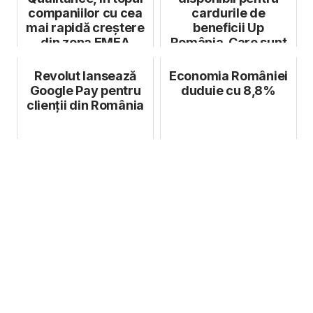
companiilor cu cea
cardurile de
mai rapidă creștere
beneficii Up
din zona EMEA
România. Care sunt
avantajele pentru
utiliza...
Revolut lansează
Economia României
Google Pay pentru
duduie cu 8,8%
clienții din România