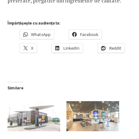
preferate, pregătite din ingrediente de calitate.
Împărtășește cu audiența ta:
WhatsApp
Facebook
X
LinkedIn
Reddit
Similare