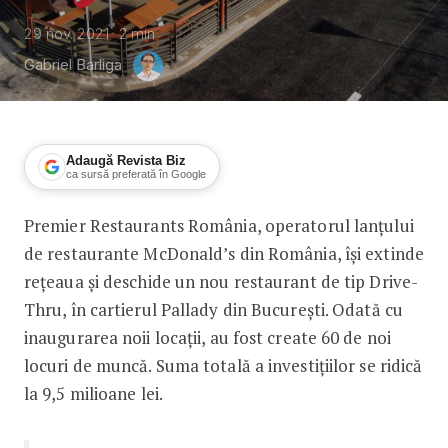
29 nov. 2021
2
min
Gabriel Barliga
Adaugă Revista Biz
ca sursă preferată în Google
Premier Restaurants România, operatorul lanțului
McDonald’s a investit 9,5 mil. lei înt
de restaurante McDonald’s din România, își extinde
rețeaua și deschide un nou restaurant de tip Drive-
Thru, în cartierul Pallady din București. Odată cu
inaugurarea noii locații, au fost create 60 de noi
locuri de muncă. Suma totală a investițiilor se ridică
la 9,5 milioane lei.