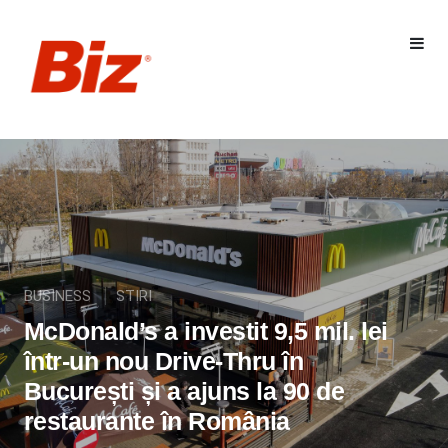
BUSINESS
STIRI
McDonald’s a investit 9,5 mil. lei
într-un nou Drive-Thru în
București și a ajuns la 90 de
restaurante în România