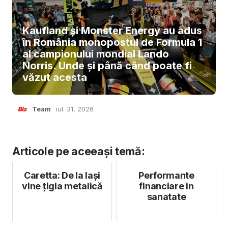
Kaufland și Monster Energy au adus
în România monopostul de Formula 1
al campionului mondial Lando
Norris. Unde și până când poate fi
văzut acesta
Team
iul. 31, 2026
Articole pe aceeași temă:
Caretta: De la Iași
Performante
vine țigla metalică
financiare in
sanatate