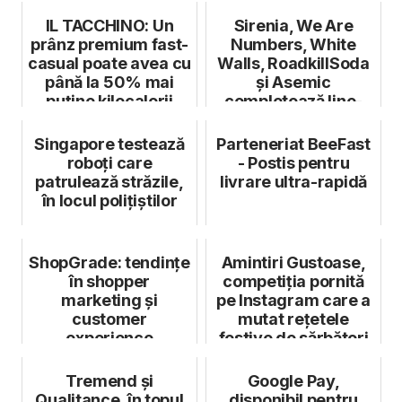
IL TACCHINO: Un
Sirenia, We Are
prânz premium fast-
Numbers, White
casual poate avea cu
Walls, RoadkillSoda
până la 50% mai
și Asemic
puține kilocalorii
completează line-
decât un ...
up-ul ARTmania
2023
Singapore testează
Parteneriat BeeFast
roboți care
- Postis pentru
patrulează străzile,
livrare ultra-rapidă
în locul polițiștilor
ShopGrade: tendințe
Amintiri Gustoase,
în shopper
competiția pornită
marketing și
pe Instagram care a
customer
mutat rețetele
experience
festive de sărbători
în off...
Tremend și
Google Pay,
Qualitance, în topul
disponibil pentru