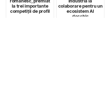
românesc, premiat
industria la
la trei importante
colaborare pentru un
competiții de profil
ecosistem AI
deschis