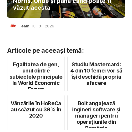
Norris. Unde și până când poate fi
văzut acesta
Team
iul. 31, 2026
Articole pe aceeași temă:
Egalitatea de gen,
Studiu Mastercard:
unul dintre
4 din 10 femei vor să
subiectele principale
își deschidă propria
la World Economic
afacere
Forum
Vânzările în HoReCa
Bolt angajează
au scăzut cu 39% în
ingineri software și
2020
manageri pentru
operațiunile din
România