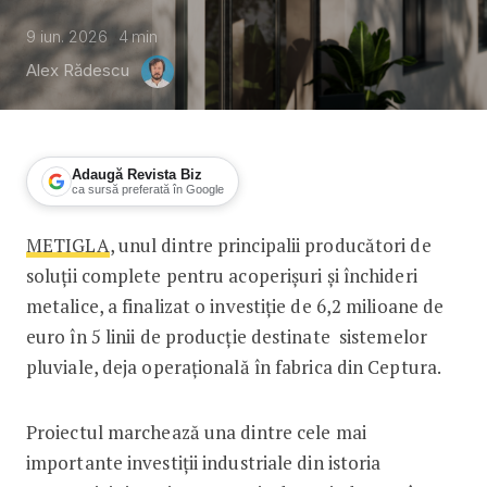
9 iun. 2026
4
min
Alex Rădescu
Adaugă Revista Biz
ca sursă preferată în Google
METIGLA
, unul dintre principalii producători de
METIGLA investește 6,2 mil. de euro în
soluții complete pentru acoperișuri și închideri
metalice, a finalizat o investiție de 6,2 milioane de
euro în 5 linii de producție destinate sistemelor
pluviale, deja operațională în fabrica din Ceptura.
Proiectul marchează una dintre cele mai
importante investiții industriale din istoria