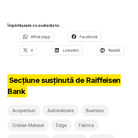
Împărtășește cu audiența ta:
WhatsApp
Facebook
X
LinkedIn
Reddit
Secțiune susținută de Raiffeisen
Bank
Acoperisuri
Automatizare
Business
Cristian Matasel
Edge
Fabrica