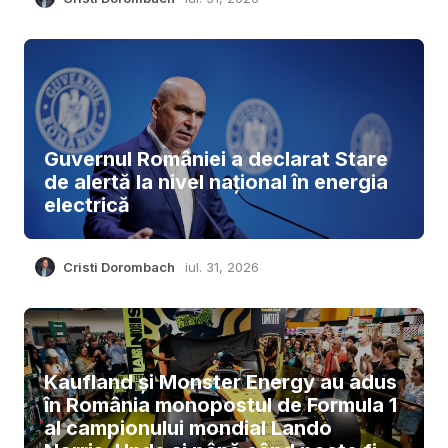
Guvernul României a declarat Stare
de alertă la nivel național în energia
electrică
Cristi Dorombach
iul. 31, 2026
Kaufland și Monster Energy au adus
în România monopostul de Formula 1
al campionului mondial Lando