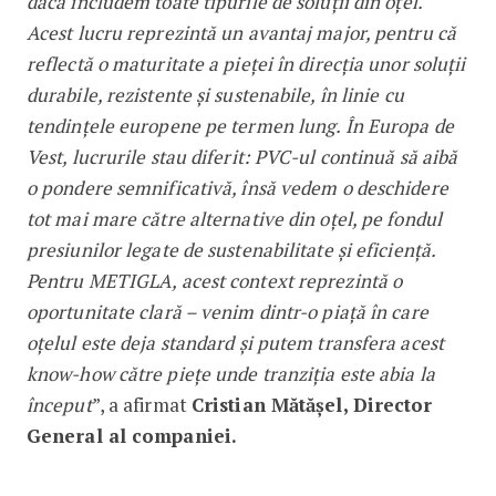
dacă includem toate tipurile de soluții din oțel.
Acest lucru reprezintă un avantaj major, pentru că
reflectă o maturitate a pieței în direcția unor soluții
durabile, rezistente și sustenabile, în linie cu
tendințele europene pe termen lung. În Europa de
Vest, lucrurile stau diferit: PVC-ul continuă să aibă
o pondere semnificativă, însă vedem o deschidere
tot mai mare către alternative din oțel, pe fondul
presiunilor legate de sustenabilitate și eficiență.
Pentru METIGLA, acest context reprezintă o
oportunitate clară – venim dintr-o piață în care
oțelul este deja standard și putem transfera acest
know-how către piețe unde tranziția este abia la
început
”, a afirmat
Cristian Mătășel, Director
General al companiei.