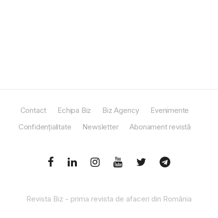
Contact
Echipa Biz
Biz Agency
Evenimente
Confidențialitate
Newsletter
Abonament revistă
Revista Biz - prima revista de afaceri din România