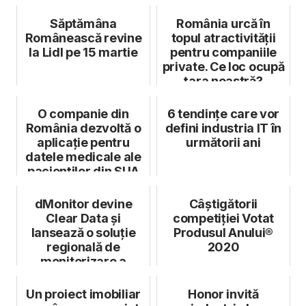
Săptămâna
România urcă în
Românească revine
topul atractivității
la Lidl pe 15 martie
pentru companiile
private. Ce loc ocupă
țara noastră?
O companie din
6 tendințe care vor
România dezvoltă o
defini industria IT în
aplicație pentru
următorii ani
datele medicale ale
pacienților din SUA
dMonitor devine
Câştigătorii
Clear Data și
competiţiei Votat
lansează o soluție
Produsul Anului®
regională de
2020
monitorizare a
riscurilor de
conformit...
Un proiect imobiliar
Honor invită