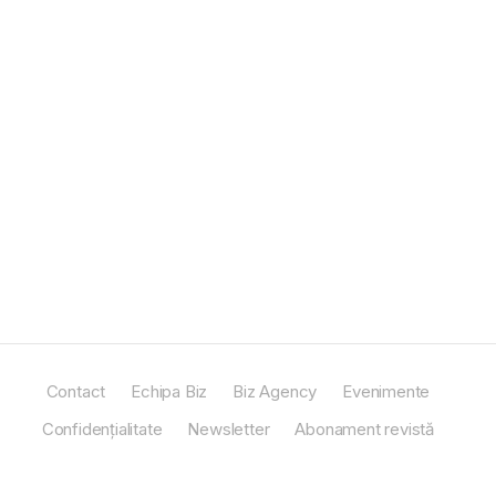
Contact
Echipa Biz
Biz Agency
Evenimente
Confidențialitate
Newsletter
Abonament revistă