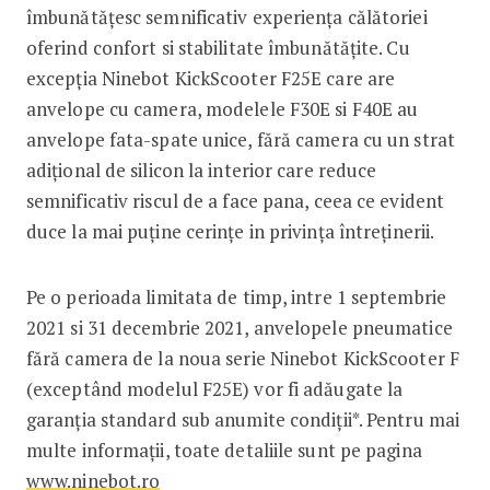
îmbunătățesc semnificativ experiența călătoriei
oferind confort si stabilitate îmbunătățite. Cu
excepția Ninebot KickScooter F25E care are
anvelope cu camera, modelele F30E si F40E au
anvelope fata-spate unice, fără camera cu un strat
adițional de silicon la interior care reduce
semnificativ riscul de a face pana, ceea ce evident
duce la mai puține cerințe in privința întreținerii.
Pe o perioada limitata de timp, intre 1 septembrie
2021 si 31 decembrie 2021, anvelopele pneumatice
fără camera de la noua serie Ninebot KickScooter F
(exceptând modelul F25E) vor fi adăugate la
garanția standard sub anumite condiții*. Pentru mai
multe informații, toate detaliile sunt pe pagina
www.ninebot.ro