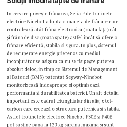
Soluții îmbunătățite de frânare
In ceea ce privește frânarea, Seria F de trotinete
electrice Ninebot adopta o maneta de frânare care
controlează atât frâna electronica (roata față) cât
și frâna de disc (roata spate) astfel încât să ofere o
frânare eficientă, stabila si sigura. In plus, sistemul
de recuperare energie prietenos cu mediul
înconjurător se asigura ca nu se risipește puterea
absolut deloc, in timp ce Sistemul de Management
al Bateriei (BMS) patentat Segway-Ninebot
monitorizează îndeaproape si optimizează
performanta si durabilitatea bateriei. Un alt detaliu
important este cadrul triunghiular din aliaj otel-
carbon care creează o structura puternica si stabila.
Astfel trotinetele electrice Ninebot F30E si F40E
pot susține pana la 120 kg sarcina maxima si sunt