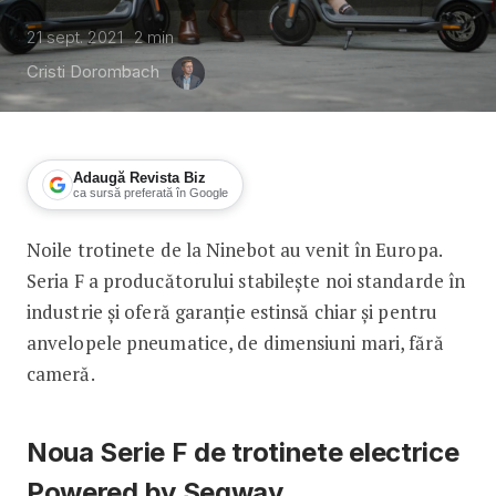
21 sept. 2021
2
min
Cristi Dorombach
Adaugă Revista Biz
ca sursă preferată în Google
Noile trotinete de la Ninebot au venit în Europa.
Noile trotinete electrice de la Ninebo
Seria F a producătorului stabilește noi standarde în
industrie și oferă garanție estinsă chiar și pentru
anvelopele pneumatice, de dimensiuni mari, fără
cameră.
Noua Serie F de trotinete electrice
Powered by Segway