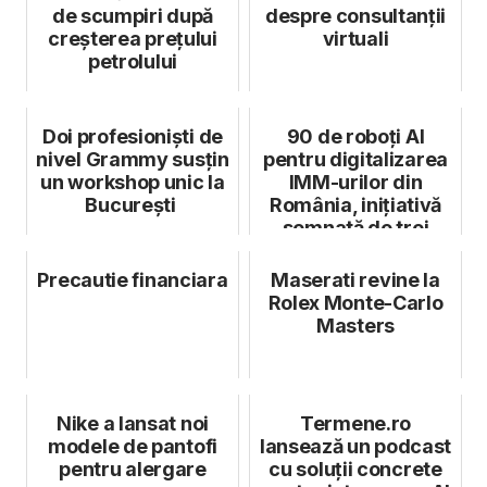
de scumpiri după
despre consultanții
creșterea prețului
virtuali
petrolului
Doi profesioniști de
90 de roboți AI
nivel Grammy susțin
pentru digitalizarea
un workshop unic la
IMM-urilor din
București
România, inițiativă
semnată de trei
tineri antre...
Precautie financiara
Maserati revine la
Rolex Monte-Carlo
Masters
Nike a lansat noi
Termene.ro
modele de pantofi
lansează un podcast
pentru alergare
cu soluții concrete