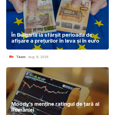
În Bulgaria ia sfârşit perioada de
afișare a prețurilor în ​​leva și în euro
Team
aug. 8, 2026
Moody’s menține ratingul de țară al
României