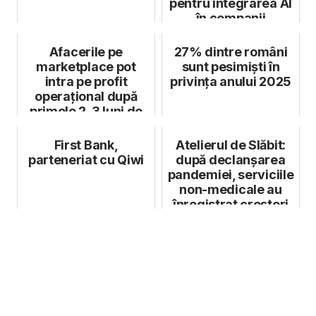
pentru integrarea AI
în companii
Afacerile pe
27% dintre români
marketplace pot
sunt pesimiști în
intra pe profit
privința anului 2025
operațional după
primele 2-3 luni de
activitate
First Bank,
Atelierul de Slăbit:
parteneriat cu Qiwi
după declanșarea
pandemiei, serviciile
non-medicale au
înregistrat creșteri
pes...