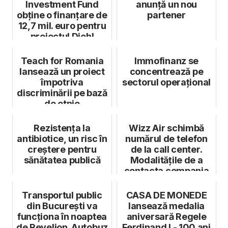
Investment Fund
anunță un nou
obține o finanțare de
partener
12,7 mil. euro pentru
proiectul Diehl
Aviation d...
Teach for Romania
Immofinanz se
lansează un proiect
concentrează pe
împotriva
sectorul operațional
discriminării pe bază
de etnie
Rezistența la
Wizz Air schimbă
antibiotice, un risc în
numărul de telefon
creștere pentru
de la call center.
sănătatea publică
Modalitățile de a
contacta compania
Transportul public
CASA DE MONEDE
din București va
lansează medalia
funcționa în noaptea
aniversară Regele
de Revelion. Autobuz
Ferdinand I - 100 ani