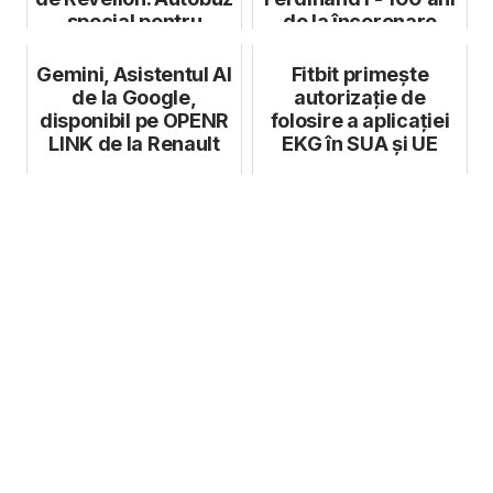
special pentru
de la încoronare
petrece...
Gemini, Asistentul AI
Fitbit primește
de la Google,
autorizație de
disponibil pe OPENR
folosire a aplicației
LINK de la Renault
EKG în SUA și UE