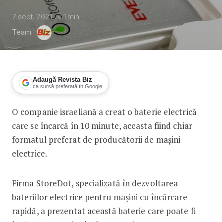
7 sept. 2021
< 1
min
Team
Adaugă Revista Biz
ca sursă preferată în Google
O companie israeliană a creat o baterie electrică
O companie israeliană a creat o bateri
care se încarcă în 10 minute, aceasta fiind chiar
formatul preferat de producătorii de maşini
electrice.
Firma StoreDot, specializată în dezvoltarea
bateriilor electrice pentru maşini cu încărcare
rapidă, a prezentat această baterie care poate fi