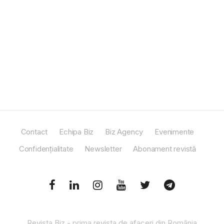
Contact
Echipa Biz
Biz Agency
Evenimente
Confidențialitate
Newsletter
Abonament revistă
Revista Biz - prima revista de afaceri din România