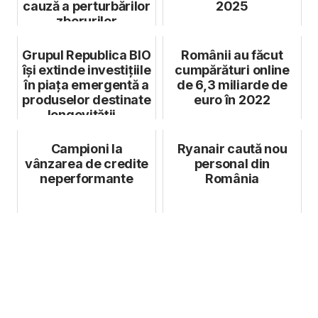
cauză a perturbărilor
2025
zborurilor
Grupul Republica BIO
Românii au făcut
își extinde investițiile
cumpărături online
în piața emergentă a
de 6,3 miliarde de
produselor destinate
euro în 2022
longevității...
Campioni la
Ryanair caută nou
vânzarea de credite
personal din
neperformante
România