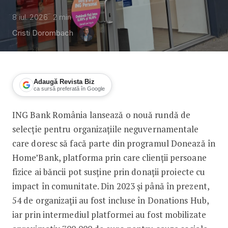
8 iul. 2026
2
min
Cristi Dorombach
Adaugă Revista Biz
ca sursă preferată în Google
ING Bank România lansează o nouă rundă de
ONG-urile pot aplica pentru a fi însc
selecție pentru organizațiile neguvernamentale
care doresc să facă parte din programul Donează în
Home’Bank, platforma prin care clienții persoane
fizice ai băncii pot susține prin donații proiecte cu
impact în comunitate. Din 2023 și până în prezent,
54 de organizații au fost incluse în Donations Hub,
iar prin intermediul platformei au fost mobilizate