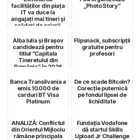
facilităților din piața
„Photo Story”
IT va duce la
angajați mai tineri și
scăderi de salarii.
Analiză
Alba Iulia și Brașov
Flipsnack, subscripții
candidează pentru
gratuite pentru
titlul ”Capitala
profesori
Tineretului din
România” în 2026
Banca Transilvania a
De ce scade Bitcoin?
emis 10.000 de
Corecție puternică
carduri BT Visa
pe fondul lipsei de
Platinum
lichiditate
ANALIZĂ: Conflictul
Fundația Vodafone
din Orientul Mijlociu
dă startul Skills
rămâne principala
Upload Jr Challenge